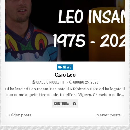
NEWS
Posted
in
Ciao Leo
AUTHOR:
PUBLISHED
CLAUDIO NICOLETTI
GIUGNO 25, 2023
DATE:
Ci ha lasciati Leo Insam. Era nato il 6 febbraio 1975 ed ha legato il
suo nome ai primi tre scudetti dell’era Vipers. Cresciuto nelle…
CIAO
CONTINUA...
LEO
Navigazione
← Older posts
Newer posts →
articoli