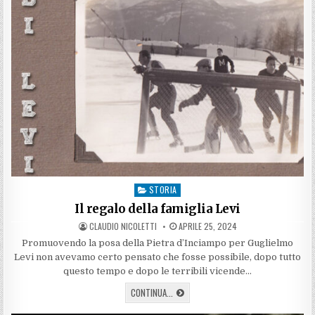
STORIA
Posted
in
Il regalo della famiglia Levi
AUTHOR:
PUBLISHED
CLAUDIO NICOLETTI
APRILE 25, 2024
DATE:
Promuovendo la posa della Pietra d’Inciampo per Guglielmo
Levi non avevamo certo pensato che fosse possibile, dopo tutto
questo tempo e dopo le terribili vicende…
IL
CONTINUA...
REGALO
DELLA