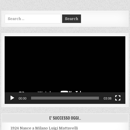
Search
for:
Video
Player
00:00
03:08
E’ SUCCESSO OGGI…
1924
Nasce a Milano Luigi Mattavelli