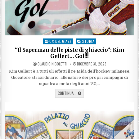
CA' DEL GIAZZ
STORIA
Posted
in
“Il Superman delle piste di ghiaccio”: Kim
Gellert… Gol!!!
AUTHOR:
PUBLISHED
CLAUDIO NICOLETTI
DICEMBRE 31, 2023
DATE:
Kim Gellert è a tutti gli effetti il re Mida dell’hockey milanese.
Giocatore straordinario, allenatore dei propri compagni di
squadra a metà degli anni ’80,…
“IL
CONTINUA...
SUPERMAN
DELLE
PISTE
DI
GHIACCIO”:
KIM
GELLERT…
GOL!!!