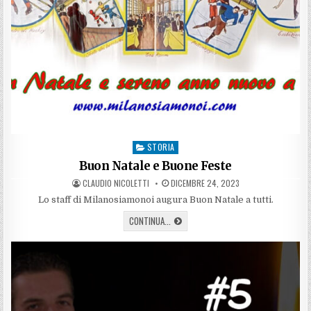
STORIA
Posted
in
Buon Natale e Buone Feste
AUTHOR:
PUBLISHED
CLAUDIO NICOLETTI
DICEMBRE 24, 2023
DATE:
Lo staff di Milanosiamonoi augura Buon Natale a tutti.
BUON
CONTINUA...
NATALE
E
BUONE
FESTE