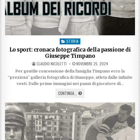
STORIA
Posted
in
Lo sport: cronaca fotografica della passione di
Giuseppe Timpano
AUTHOR:
PUBLISHED
CLAUDIO NICOLETTI
NOVEMBRE 25, 2024
DATE:
Per gentile concessione della famiglia Timpano ecco la
“preziosa” galleria fotografica di Giuseppe, atleta dalle infinite
vesti. Dalle prime immagini nei panni di giocatore di…
LO
CONTINUA...
SPORT:
CRONACA
FOTOGRAFICA
DELLA
PASSIONE
DI
GIUSEPPE
TIMPANO