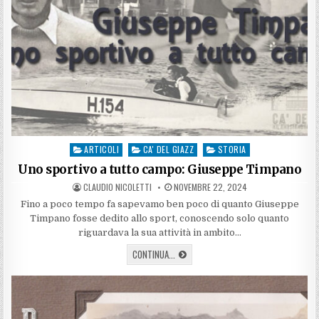
ARTICOLI
CA' DEL GIAZZ
STORIA
Posted
in
Uno sportivo a tutto campo: Giuseppe Timpano
AUTHOR:
PUBLISHED
CLAUDIO NICOLETTI
NOVEMBRE 22, 2024
DATE:
Fino a poco tempo fa sapevamo ben poco di quanto Giuseppe
Timpano fosse dedito allo sport, conoscendo solo quanto
riguardava la sua attività in ambito…
UNO
CONTINUA...
SPORTIVO
A
TUTTO
CAMPO:
GIUSEPPE
TIMPANO