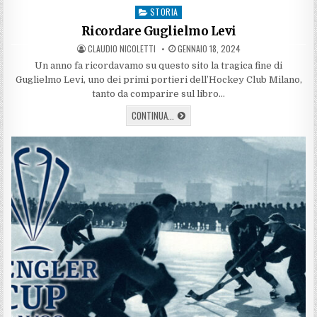
STORIA
Posted
in
Ricordare Guglielmo Levi
AUTHOR:
PUBLISHED
CLAUDIO NICOLETTI
GENNAIO 18, 2024
DATE:
Un anno fa ricordavamo su questo sito la tragica fine di
Guglielmo Levi, uno dei primi portieri dell’Hockey Club Milano,
tanto da comparire sul libro…
RICORDARE
CONTINUA...
GUGLIELMO
LEVI