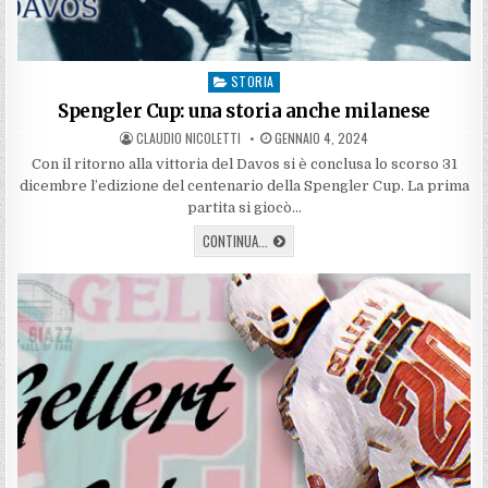
STORIA
Posted
in
Spengler Cup: una storia anche milanese
AUTHOR:
PUBLISHED
CLAUDIO NICOLETTI
GENNAIO 4, 2024
DATE:
Con il ritorno alla vittoria del Davos si è conclusa lo scorso 31
dicembre l’edizione del centenario della Spengler Cup. La prima
partita si giocò…
SPENGLER
CONTINUA...
CUP:
UNA
STORIA
ANCHE
MILANESE