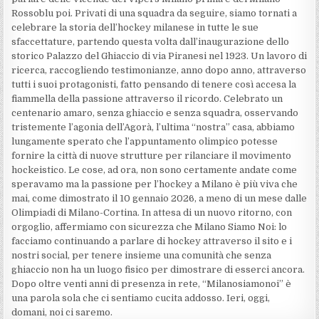
Rossoblu poi. Privati di una squadra da seguire, siamo tornati a
celebrare la storia dell’hockey milanese in tutte le sue
sfaccettature, partendo questa volta dall’inaugurazione dello
storico Palazzo del Ghiaccio di via Piranesi nel 1923. Un lavoro di
ricerca, raccogliendo testimonianze, anno dopo anno, attraverso
tutti i suoi protagonisti, fatto pensando di tenere così accesa la
fiammella della passione attraverso il ricordo. Celebrato un
centenario amaro, senza ghiaccio e senza squadra, osservando
tristemente l’agonia dell’Agorà, l’ultima “nostra” casa, abbiamo
lungamente sperato che l’appuntamento olimpico potesse
fornire la città di nuove strutture per rilanciare il movimento
hockeistico. Le cose, ad ora, non sono certamente andate come
speravamo ma la passione per l’hockey a Milano è più viva che
mai, come dimostrato il 10 gennaio 2026, a meno di un mese dalle
Olimpiadi di Milano-Cortina. In attesa di un nuovo ritorno, con
orgoglio, affermiamo con sicurezza che Milano Siamo Noi: lo
facciamo continuando a parlare di hockey attraverso il sito e i
nostri social, per tenere insieme una comunità che senza
ghiaccio non ha un luogo fisico per dimostrare di esserci ancora.
Dopo oltre venti anni di presenza in rete, “Milanosiamonoi” è
una parola sola che ci sentiamo cucita addosso. Ieri, oggi,
domani, noi ci saremo.