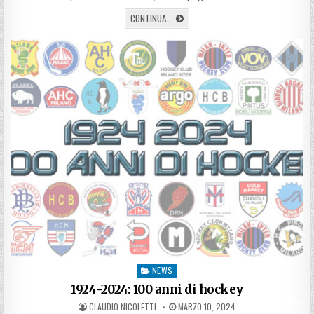
L’ULTIMO
CONTINUA...
DEGLI
HIGHLANDER
NEWS
Posted
in
1924-2024: 100 anni di hockey
AUTHOR:
PUBLISHED
CLAUDIO NICOLETTI
MARZO 10, 2024