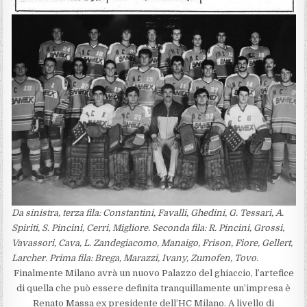
Da sinistra, terza fila: Constantini, Favalli, Ghedini, G. Tessari, A.
Spiriti, S. Pincini, Cerri, Migliore. Seconda fila: R. Pincini, Grossi,
Vavassori, Cava, L. Zandegiacomo, Manaigo, Frison, Fiore, Gellert,
Larcher. Prima fila: Brega, Marazzi, Ivany, Zumofen, Tovo.
Finalmente Milano avrà un nuovo Palazzo del ghiaccio, l’artefice
di quella che può essere definita tranquillamente un’impresa è
Renato Massa ex presidente dell’HC Milano. A livello di