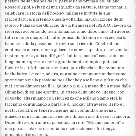
parlare delle vicende dei Vipers Milano prima e del Milano
Rossoblu poi. Privati di una squadra da seguire, siamo tornati a
celebrare la storia dell’hockey milanese in tutte le sue
sfaccettature, partendo questa volta dall’inaugurazione dello
storico Palazzo del Ghiaccio di via Piranesi nel 1923. Un lavoro di
ricerca, raccogliendo testimonianze, anno dopo anno, attraverso
tutti i suoi protagonisti, fatto pensando di tenere così accesa la
fiammella della passione attraverso il ricordo. Celebrato un
centenario amaro, senza ghiaccio e senza squadra, osservando
tristemente l’agonia dell’Agorà, l’ultima “nostra” casa, abbiamo
lungamente sperato che l’appuntamento olimpico potesse
fornire la città di nuove strutture per rilanciare il movimento
hockeistico. Le cose, ad ora, non sono certamente andate come
speravamo ma la passione per l’hockey a Milano è più viva che
mai, come dimostrato il 10 gennaio 2026, a meno di un mese dalle
Olimpiadi di Milano-Cortina. In attesa di un nuovo ritorno, con
orgoglio, affermiamo con sicurezza che Milano Siamo Noi: lo
facciamo continuando a parlare di hockey attraverso il sito e i
nostri social, per tenere insieme una comunità che senza
ghiaccio non ha un luogo fisico per dimostrare di esserci ancora.
Dopo oltre venti anni di presenza in rete, “Milanosiamonoi” è
una parola sola che ci sentiamo cucita addosso. Ieri, oggi,
domani, noi ci saremo.