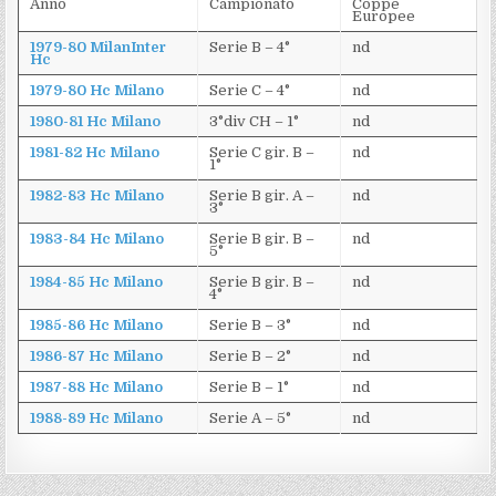
Anno
Campionato
Coppe
Europee
1979-80 MilanInter
Serie B – 4°
nd
Hc
1979-80 Hc Milano
Serie C – 4°
nd
1980-81 Hc Milano
3°div CH – 1°
nd
1981-82 Hc Milano
Serie C gir. B –
nd
1°
1982-83 Hc Milano
Serie B gir. A –
nd
3°
1983-84 Hc Milano
Serie B gir. B –
nd
5°
1984-85 Hc Milano
Serie B gir. B –
nd
4°
1985-86 Hc Milano
Serie B – 3°
nd
1986-87 Hc Milano
Serie B – 2°
nd
1987-88 Hc Milano
Serie B – 1°
nd
1988-89 Hc Milano
Serie A – 5°
nd