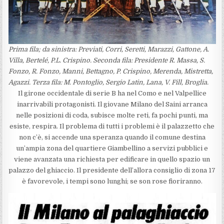
Prima fila; da sinistra: Previati, Corri, Seretti, Marazzi, Gattone, A.
Villa, Bertelé, P.L. Crispino. Seconda fila: Presidente R. Massa, S.
Fonzo, R. Fonzo, Manni, Bettagno, P. Crispino, Merenda, Mistretta,
Agazzi. Terza fila: M. Pontoglio, Sergio Latin, Lana, V. Fill, Broglia.
Il girone occidentale di serie B ha nel Como e nel Valpellice
inarrivabili protagonisti. Il giovane Milano del Saini arranca
nelle posizioni di coda, subisce molte reti, fa pochi punti, ma
esiste, respira. Il problema di tutti i problemi è il palazzetto che
non c’è, si accende una speranza quando il comune destina
un’ampia zona del quartiere Giambellino a servizi pubblici e
viene avanzata una richiesta per edificare in quello spazio un
palazzo del ghiaccio. Il presidente dell’allora consiglio di zona 17
è favorevole, i tempi sono lunghi; se son rose fioriranno.