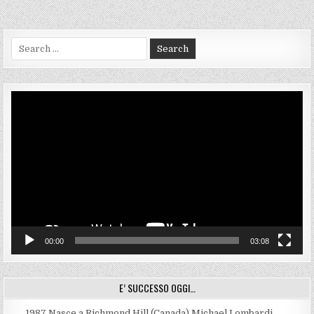
Search
for:
Video
Player
00:00
03:08
E’ SUCCESSO OGGI…
1987
Nasce a Richmond Hill (Canada) Michael Lombardi