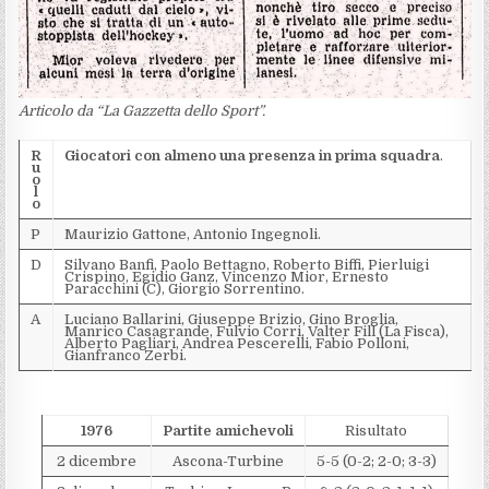
Articolo da “La Gazzetta dello Sport”.
R
Giocatori con almeno una presenza in prima squadra
.
u
o
l
o
P
Maurizio Gattone, Antonio Ingegnoli.
D
Silvano Banfi, Paolo Bettagno, Roberto Biffi, Pierluigi
Crispino, Egidio Ganz, Vincenzo Mior, Ernesto
Paracchini (C), Giorgio Sorrentino.
A
Luciano Ballarini, Giuseppe Brizio, Gino Broglia,
Manrico Casagrande, Fulvio Corri, Valter Fill (La Fisca),
Alberto Pagliari, Andrea Pescerelli, Fabio Polloni,
Gianfranco Zerbi.
1976
Partite amichevoli
Risultato
2 dicembre
Ascona-Turbine
5-5 (0-2; 2-0; 3-3)