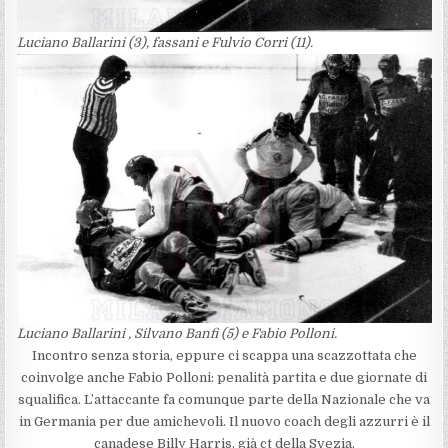
Luciano Ballarini (3), fassani e Fulvio Corri (11).
Luciano Ballarini , Silvano Banfi (5) e Fabio Polloni.
Incontro senza storia, eppure ci scappa una scazzottata che
coinvolge anche Fabio Polloni: penalità partita e due giornate di
squalifica. L’attaccante fa comunque parte della Nazionale che va
in Germania per due amichevoli. Il nuovo coach degli azzurri è il
canadese Billy Harris, già ct della Svezia.