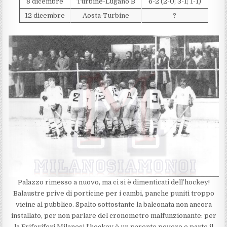
8 dicembre
Turbine-Lugano B
6-2 (2-0; 3-1; 1-1)
12 dicembre
Aosta-Turbine
?
Palazzo rimesso a nuovo, ma ci si è dimenticati dell’hockey!
Balaustre prive di porticine per i cambi, panche puniti troppo
vicine al pubblico. Spalto sottostante la balconata non ancora
installato, per non parlare del cronometro malfunzionante: per
la Friforiferi Milanesi l’hockey è un parente povero e parte il