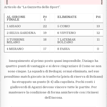
Articolo da “La Gazzetta dello Sport”.
AL GIRONE
P.t
ELIMINATE
P.ti
FINALE
i
1 ASIAGO
22
5 COMO
13
2 SELVA GARDENA
19
6 VIPITENO
12
3 TURBINE
18
7 LATEMAR
11
MILANO
BOLZANO
4 MERANO
17
8 FASSA
0
Inseguimento al primo posto quasi impossibile, l’Asiago ha
quattro punti di vantaggio e si deve ringraziare il Como se non
sono cinque. La squadra di Bedogni, ormai eliminata, nel suo
penultimo match giocato in trasferta (pista di riserva di Bolzano)
ha strappato un punto (4-4) alla capolista. Pochi conti: i
gialloverdi di Agazzi devono vincere tutte le partite. Per
mantenere la condizione di forma amichevole con i ticinesi
dell’Ascona.