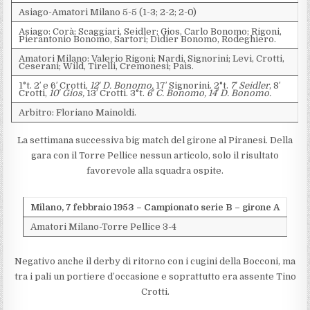
Asiago-Amatori Milano 5-5 (1-3; 2-2; 2-0)
Asiago: Corà; Scaggiari, Seidler; Gios, Carlo Bonomo; Rigoni,
Pierantonio Bonomo, Sartori; Didier Bonomo, Rodeghiero.
Amatori Milano: Valerio Rigoni; Nardi, Signorini; Levi, Crotti,
Ceserani; Wild, Tirelli, Cremonesi; Pais.
1°t. 2′ e 6′ Crotti,
12′ D. Bonomo,
17′ Signorini. 2°t.
7′ Seidler
, 8′
Crotti,
10′ Gios,
13′ Crotti. 3°t.
6′ C. Bonomo, 14′ D. Bonomo.
Arbitro: Floriano Mainoldi.
La settimana successiva big match del girone al Piranesi. Della
gara con il Torre Pellice nessun articolo, solo il risultato
favorevole alla squadra ospite.
Milano, 7 febbraio 1953 – Campionato serie B – girone A
Amatori Milano-Torre Pellice 3-4
Negativo anche il derby di ritorno con i cugini della Bocconi, ma
tra i pali un portiere d’occasione e soprattutto era assente Tino
Crotti.