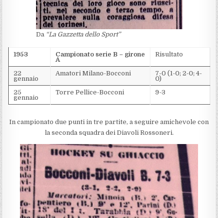
Da
“La Gazzetta dello Sport”
1953
Campionato serie B – girone
Risultato
A
22
Amatori Milano-Bocconi
7-0 (1-0; 2-0; 4-
gennaio
0)
25
Torre Pellice-Bocconi
9-3
gennaio
In campionato due punti in tre partite, a seguire amichevole con
la seconda squadra dei Diavoli Rossoneri.