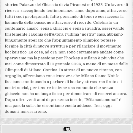
storico Palazzo del Ghiaccio di via Piranesi nel 1923. Un lavoro di
ricerca, raccogliendo testimonianze, anno dopo anno, attraverso
tutti i suoi protagonisti, fatto pensando di tenere così accesa la
fiammella della passione attraverso il ricordo. Celebrato un
centenario amaro, senza ghiaccio e senza squadra, osservando
tristemente l’agonia dell’Agorà, l’ultima “nostra” casa, abbiamo
lungamente sperato che l’appuntamento olimpico potesse
fornire la città di nuove strutture per rilanciare il movimento
hockeistico. Le cose, ad ora, non sono certamente andate come
speravamo ma la passione per l’hockey a Milano è più viva che
mai, come dimostrato il 10 gennaio 2026, a meno di un mese dalle
Olimpiadi di Milano-Cortina. In attesa di un nuovo ritorno, con
orgoglio, affermiamo con sicurezza che Milano Siamo Noi: lo
facciamo continuando a parlare di hockey attraverso il sito e i
nostri social, per tenere insieme una comunità che senza
ghiaccio non ha un luogo fisico per dimostrare di esserci ancora.
Dopo oltre venti anni di presenza in rete, “Milanosiamonoi” è
una parola sola che ci sentiamo cucita addosso. Ieri, oggi,
domani, noi ci saremo.
META