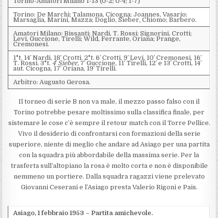
Torino-Amatori Milano 1-13 (0-2; 0-4; 1-7)
Torino: De Marchi; Talamona, Cicogna; Joannes, Vasario;
Marsaglia, Marini, Mazza; Doglio, Sieber, Chiomo; Barbero.
Amatori Milano: Bissanti; Nardi, T. Rossi; Signorini, Crotti;
Levi, Guccione, Tirelli; Wild, Ferrante, Oriana; Prange,
Cremonesi.
1°t. 14′ Nardi, 18′ Crotti. 2°t. 6′ Crotti, 9′ Levi, 10′ Cremonesi, 16′
T. Rossi. 3°t.
4′ Sieber,
7′ Guccione, 11′ Tirelli, 12′ e 13′ Crotti, 14′
aut. Cicogna, 17′ Oriana, 19′ Tirelli.
Arbitro: Augusto Gerosa.
Il torneo di serie B non va male, il mezzo passo falso con il
Torino potrebbe pesare moltissimo sulla classifica finale, per
sistemare le cose c’è sempre il retour match con il Torre Pellice.
Vivo il desiderio di confrontarsi con formazioni della serie
superiore, niente di meglio che andare ad Asiago per una partita
con la squadra più abbordabile della massima serie. Per la
trasferta sull’altopiano la rosa è molto corta e non è disponibile
nemmeno un portiere. Dalla squadra ragazzi viene prelevato
Giovanni Ceserani e l’Asiago presta Valerio Rigoni e Pais.
Asiago, 1 febbraio 1953 – Partita amichevole.