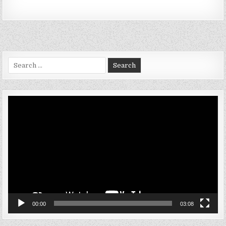
Search
for:
Video
Player
00:00
03:08