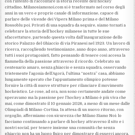
con l'intento di raccontare la storia recente dell’hockey
cittadino, Milanosiamonoi.com si è trasformato nel corso degli
anni in un vero e proprio canale di informazione, capace di
parlare delle vicende dei Vipers Milano prima e del Milano
Rossoblu poi. Privati di una squadra da seguire, siamo tornati a
celebrare la storia dell’hockey milanese in tutte le sue
sfaccettature, partendo questa volta dall’inaugurazione dello
storico Palazzo del Ghiaccio di via Piranesi nel 1923. Un lavoro di
ricerca, raccogliendo testimonianze, anno dopo anno, attraverso
tutti i suoi protagonisti, fatto pensando di tenere così accesa la
fiammella della passione attraverso il ricordo. Celebrato un
centenario amaro, senza ghiaccio e senza squadra, osservando
tristemente l’agonia dell’Agorà, l’ultima “nostra” casa, abbiamo
lungamente sperato che l’appuntamento olimpico potesse
fornire la città di nuove strutture per rilanciare il movimento
hockeistico. Le cose, ad ora, non sono certamente andate come
speravamo ma la passione per l’hockey a Milano è più viva che
mai, come dimostrato il 10 gennaio 2026, a meno di un mese dalle
Olimpiadi di Milano-Cortina. In attesa di un nuovo ritorno, con
orgoglio, affermiamo con sicurezza che Milano Siamo Noi: lo
facciamo continuando a parlare di hockey attraverso il sito e i
nostri social, per tenere insieme una comunità che senza
ghiaccio non ha un luogo fisico per dimostrare di esserci ancora.