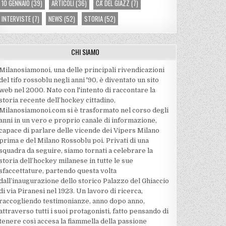
10 GENNAIO
(39)
ARTICOLI
(36)
CA' DEL GIAZZ
(7)
INTERVISTE
(7)
NEWS
(52)
STORIA
(52)
CHI SIAMO
Milanosiamonoi, una delle principali rivendicazioni
del tifo rossoblu negli anni '90, è diventato un sito
web nel 2000. Nato con l'intento di raccontare la
storia recente dell’hockey cittadino,
Milanosiamonoi.com si è trasformato nel corso degli
anni in un vero e proprio canale di informazione,
capace di parlare delle vicende dei Vipers Milano
prima e del Milano Rossoblu poi. Privati di una
squadra da seguire, siamo tornati a celebrare la
storia dell’hockey milanese in tutte le sue
sfaccettature, partendo questa volta
dall’inaugurazione dello storico Palazzo del Ghiaccio
di via Piranesi nel 1923. Un lavoro di ricerca,
raccogliendo testimonianze, anno dopo anno,
attraverso tutti i suoi protagonisti, fatto pensando di
tenere così accesa la fiammella della passione