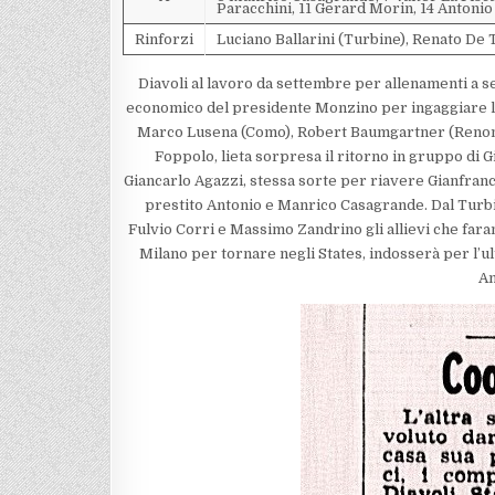
Paracchini, 11 Gerard Morin, 14 Antoni
Rinforzi
Luciano Ballarini (Turbine), Renato De 
Diavoli al lavoro da settembre per allenamenti a se
economico del presidente Monzino per ingaggiare l
Marco Lusena (Como), Robert Baumgartner (Renon) e
Foppolo, lieta sorpresa il ritorno in gruppo di 
Giancarlo Agazzi, stessa sorte per riavere Gianfranco
prestito Antonio e Manrico Casagrande. Dal Turbin
Fulvio Corri e Massimo Zandrino gli allievi che far
Milano per tornare negli States, indosserà per l’ult
An