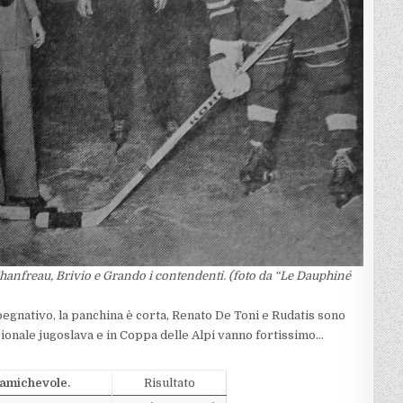
 Chanfreau, Brivio e Grando i contendenti.
(foto da “Le Dauphiné
pegnativo, la panchina è corta, Renato De Toni e Rudatis sono
zionale jugoslava e in Coppa delle Alpi vanno fortissimo…
 amichevole.
Risultato