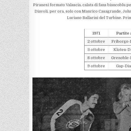
Piranesi formato Valascia, calata di fans biancoblu p
Diavoli, per ora, solo con Manrico Casagrande, John 
Luciano Ballarini del Turbine. Pri
1971
Partite
2 ottobre
Friborgo-
3 ottobre
Kloten-D
8 ottobre
Grenoble-
9 ottobre
Gap-Dia