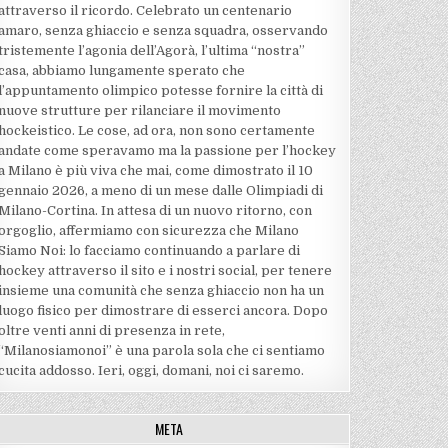
attraverso il ricordo. Celebrato un centenario
amaro, senza ghiaccio e senza squadra, osservando
tristemente l’agonia dell’Agorà, l’ultima “nostra”
casa, abbiamo lungamente sperato che
l’appuntamento olimpico potesse fornire la città di
nuove strutture per rilanciare il movimento
hockeistico. Le cose, ad ora, non sono certamente
andate come speravamo ma la passione per l’hockey
a Milano è più viva che mai, come dimostrato il 10
gennaio 2026, a meno di un mese dalle Olimpiadi di
Milano-Cortina. In attesa di un nuovo ritorno, con
orgoglio, affermiamo con sicurezza che Milano
Siamo Noi: lo facciamo continuando a parlare di
hockey attraverso il sito e i nostri social, per tenere
insieme una comunità che senza ghiaccio non ha un
luogo fisico per dimostrare di esserci ancora. Dopo
oltre venti anni di presenza in rete,
“Milanosiamonoi” è una parola sola che ci sentiamo
cucita addosso. Ieri, oggi, domani, noi ci saremo.
META