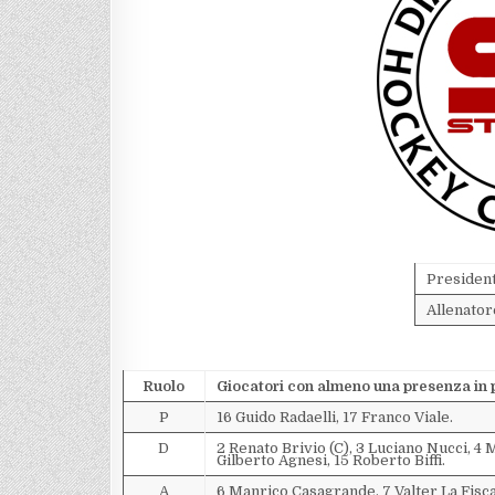
Presiden
Allenator
Ruolo
Giocatori con almeno una presenza in
P
16 Guido Radaelli, 17 Franco Viale.
D
2 Renato Brivio (C), 3 Luciano Nucci, 4 
Gilberto Agnesi, 15 Roberto Biffi.
A
6 Manrico Casagrande, 7 Valter La Fisca