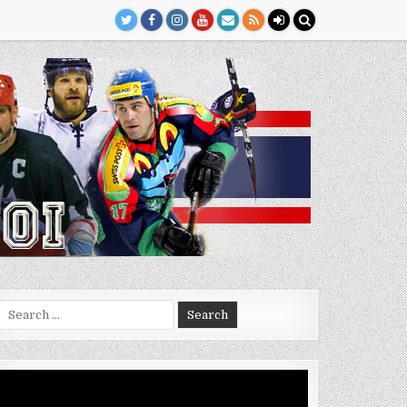
Search
for:
Video
Player