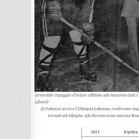
Grenoble: ingaggio d’inizio affidato alla tennista Gail
Libéré)
Al Palazzo arriva l’Olimpia Lubiana, confronto im
tornati ad Alleghe, gli sloveni sono mezza Na
1971
Partita