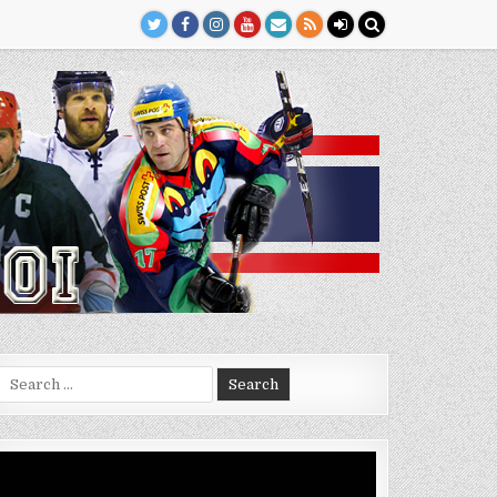
Search
for:
Video
Player