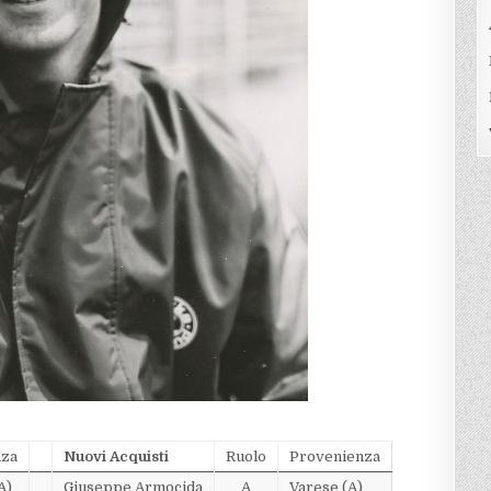
nza
Nuovi Acquisti
Ruolo
Provenienza
A)
Giuseppe Armocida
A
Varese (A)