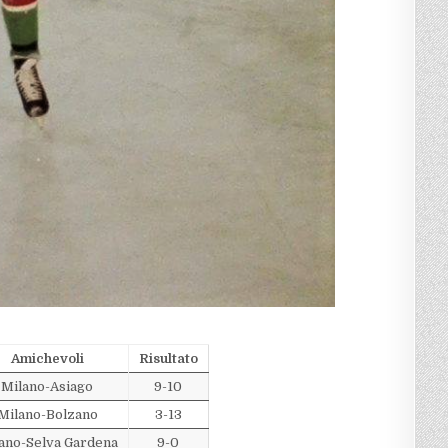
Amichevoli
Risultato
Milano-Asiago
9-10
Milano-Bolzano
3-13
ano-Selva Gardena
9-0