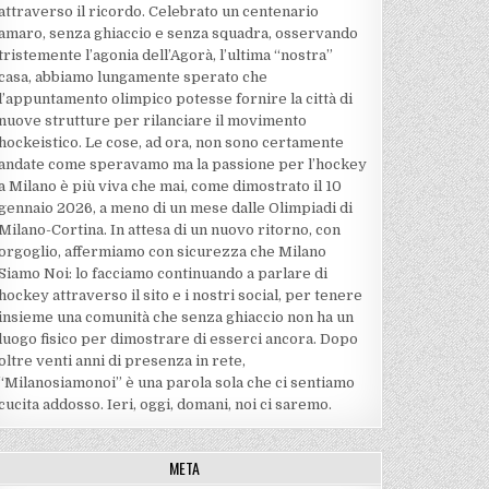
attraverso il ricordo. Celebrato un centenario
amaro, senza ghiaccio e senza squadra, osservando
tristemente l’agonia dell’Agorà, l’ultima “nostra”
casa, abbiamo lungamente sperato che
l’appuntamento olimpico potesse fornire la città di
nuove strutture per rilanciare il movimento
hockeistico. Le cose, ad ora, non sono certamente
andate come speravamo ma la passione per l’hockey
a Milano è più viva che mai, come dimostrato il 10
gennaio 2026, a meno di un mese dalle Olimpiadi di
Milano-Cortina. In attesa di un nuovo ritorno, con
orgoglio, affermiamo con sicurezza che Milano
Siamo Noi: lo facciamo continuando a parlare di
hockey attraverso il sito e i nostri social, per tenere
insieme una comunità che senza ghiaccio non ha un
luogo fisico per dimostrare di esserci ancora. Dopo
oltre venti anni di presenza in rete,
“Milanosiamonoi” è una parola sola che ci sentiamo
cucita addosso. Ieri, oggi, domani, noi ci saremo.
META