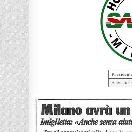
President
Allenatore