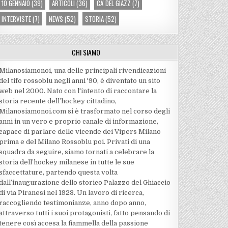
10 GENNAIO
(39)
ARTICOLI
(36)
CA' DEL GIAZZ
(7)
INTERVISTE
(7)
NEWS
(52)
STORIA
(52)
CHI SIAMO
Milanosiamonoi, una delle principali rivendicazioni
del tifo rossoblu negli anni '90, è diventato un sito
web nel 2000. Nato con l'intento di raccontare la
storia recente dell’hockey cittadino,
Milanosiamonoi.com si è trasformato nel corso degli
anni in un vero e proprio canale di informazione,
capace di parlare delle vicende dei Vipers Milano
prima e del Milano Rossoblu poi. Privati di una
squadra da seguire, siamo tornati a celebrare la
storia dell’hockey milanese in tutte le sue
sfaccettature, partendo questa volta
dall’inaugurazione dello storico Palazzo del Ghiaccio
di via Piranesi nel 1923. Un lavoro di ricerca,
raccogliendo testimonianze, anno dopo anno,
attraverso tutti i suoi protagonisti, fatto pensando di
tenere così accesa la fiammella della passione