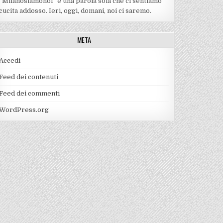
“Milanosiamonoi” è una parola sola che ci sentiamo
cucita addosso. Ieri, oggi, domani, noi ci saremo.
META
Accedi
Feed dei contenuti
Feed dei commenti
WordPress.org