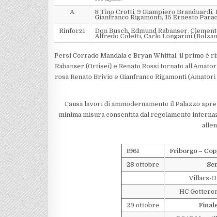
A
8 Tino Crotti, 9 Giampiero Branduardi, 1
Gianfranco Rigamonti, 15 Ernesto Parac
Rinforzi
Don Busch, Edmund Rabanser, Clemente e
Alfredo Coletti, Carlo Longarini (Bolza
Persi Corrado Mandala e Bryan Whittal, il primo è ri
Rabanser (Ortisei) e Renato Rossi tornato all’Amato
rosa Renato Brivio e Gianfranco Rigamonti (Amatori
Causa lavori di ammodernamento il Palazzo apre in
minima misura consentita dal regolamento internazi
alle
1961
Friborgo – Co
28 ottobre
Sem
Villars-D
HC Gottero
29 ottobre
Final