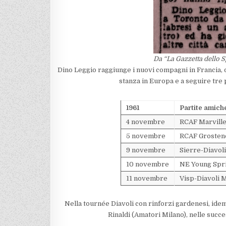
Da “La Gazzetta dello S
Dino Leggio raggiunge i nuovi compagni in Francia, 
stanza in Europa e a seguire tre p
1961
Partite amiche
4 novembre
RCAF Marville
5 novembre
RCAF Grostenq
9 novembre
Sierre-Diavol
10 novembre
NE Young Spri
11 novembre
Visp-Diavoli 
Nella tournée Diavoli con rinforzi gardenesi, idem
Rinaldi (Amatori Milano), nelle succes