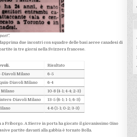
port”.
dapprima due incontri con squadre delle basi aeree canadesi di
artite in tre giorni nella Svizzera francese.
voli.
Risultato
-Diavoli Milano
6-5
uin-Diavoli Milano
6-4
i Milano
10-8 (4-1; 4-4; 2-3)
nters-Diavoli Milano
13-5 (6-1; 1-1; 6-3)
Milano
4-6 (1-1; 0-2; 3-3)
 a Friborgo. A Sierre in porta ha giocato il giovanissimo Gino
sive partite davanti alla gabbia è tornato Bolla.