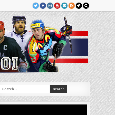
Search
for:
Video
Player