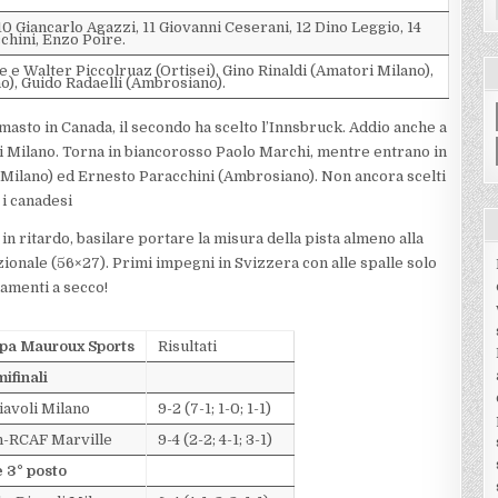
0 Giancarlo Agazzi, 11 Giovanni Ceserani, 12 Dino Leggio, 14
chini, Enzo Poire.
 Walter Piccolruaz (Ortisei), Gino Rinaldi (Amatori Milano),
no), Guido Radaelli (Ambrosiano).
masto in Canada, il secondo ha scelto l’Innsbruck. Addio anche a
ri Milano. Torna in biancorosso Paolo Marchi, mentre entrano in
 Milano) ed Ernesto Paracchini (Ambrosiano). Non ancora scelti
i canadesi
 ritardo, basilare portare la misura della pista almeno alla
onale (56×27). Primi impegni in Svizzera con alle spalle solo
namenti a secco!
ppa Mauroux Sports
Risultati
ifinali
iavoli Milano
9-2 (7-1; 1-0; 1-1)
n-RCAF Marville
9-4 (2-2; 4-1; 3-1)
e 3° posto