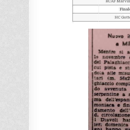
RCAF Marvill
Final
HC Gott