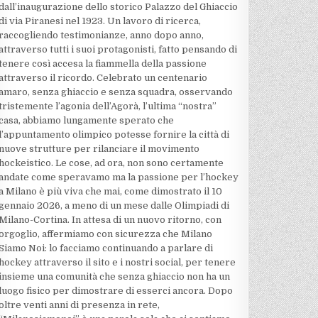
dall’inaugurazione dello storico Palazzo del Ghiaccio
di via Piranesi nel 1923. Un lavoro di ricerca,
raccogliendo testimonianze, anno dopo anno,
attraverso tutti i suoi protagonisti, fatto pensando di
tenere così accesa la fiammella della passione
attraverso il ricordo. Celebrato un centenario
amaro, senza ghiaccio e senza squadra, osservando
tristemente l’agonia dell’Agorà, l’ultima “nostra”
casa, abbiamo lungamente sperato che
l’appuntamento olimpico potesse fornire la città di
nuove strutture per rilanciare il movimento
hockeistico. Le cose, ad ora, non sono certamente
andate come speravamo ma la passione per l’hockey
a Milano è più viva che mai, come dimostrato il 10
gennaio 2026, a meno di un mese dalle Olimpiadi di
Milano-Cortina. In attesa di un nuovo ritorno, con
orgoglio, affermiamo con sicurezza che Milano
Siamo Noi: lo facciamo continuando a parlare di
hockey attraverso il sito e i nostri social, per tenere
insieme una comunità che senza ghiaccio non ha un
luogo fisico per dimostrare di esserci ancora. Dopo
oltre venti anni di presenza in rete,