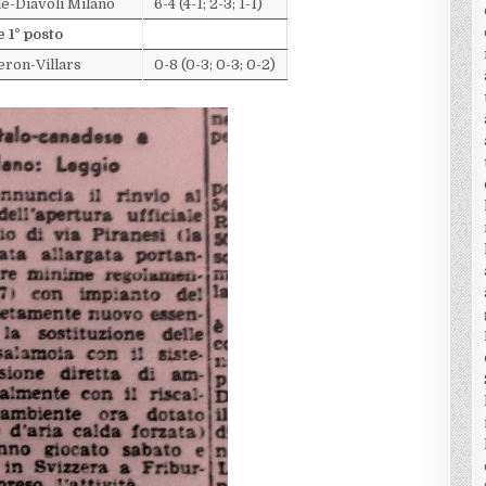
e-Diavoli Milano
6-4 (4-1; 2-3; 1-1)
e 1° posto
eron-Villars
0-8 (0-3; 0-3; 0-2)