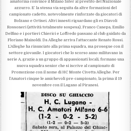
amatorina convince il Milano Inter al prestito del Nazionale
azzurro. E’ la stessa via seguita da altre formazioni del
campionato cadetto, notevolmente rinforzate da giocatori di
Bolzano e Ortisei. Altri innesti riguardano gli ex Diavoli
Rossoneri (attività totalmente sospesa), Franco Canepa, Emilio
Delfino e i portieri Chierici e Loffredo passano al club guidato da
Floriano Mainoldi. Da Alleghe arriva l’attaccante Renato Rossi.
L’Alleghe ha rinunciato alla prima squadra, ma prosegue con il
settore giovanile. I giocatori che lo scorso anno militavano in
serie A, grazie a un gruppo di appassionati locali, formano una
nuova squadra senior che si iscrive al campionato di
Promozione con il nome di HC Monte Civetta Alleghe. Per
l’Amatori cinque le amichevoli pre-campionato, la prima il 19
novembre con il Lugano al Piranesi.