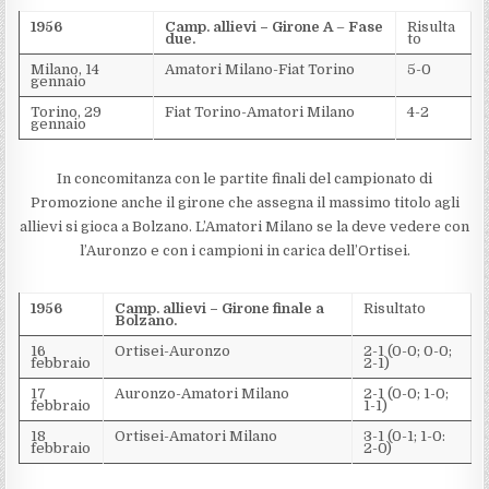
1956
Camp. allievi – Girone A
–
Fase
Risulta
due.
to
Milano, 14
Amatori Milano-Fiat Torino
5-0
gennaio
Torino, 29
Fiat Torino-Amatori Milano
4-2
gennaio
In concomitanza con le partite finali del campionato di
Promozione anche il girone che assegna il massimo titolo agli
allievi si gioca a Bolzano. L’Amatori Milano se la deve vedere con
l’Auronzo e con i campioni in carica dell’Ortisei.
1956
Camp. allievi – Girone finale a
Risultato
Bolzano.
16
Ortisei-Auronzo
2-1 (0-0; 0-0;
febbraio
2-1)
17
Auronzo-Amatori Milano
2-1 (0-0; 1-0;
febbraio
1-1)
18
Ortisei-Amatori Milano
3-1 (0-1; 1-0:
febbraio
2-0)