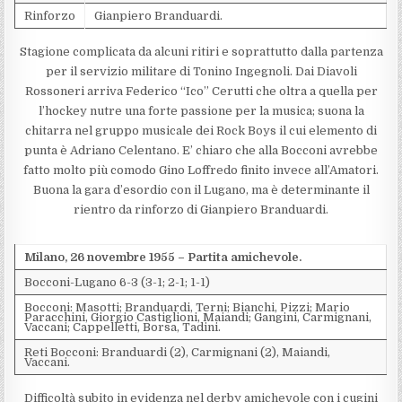
Rinforzo
Gianpiero Branduardi.
Stagione complicata da alcuni ritiri e soprattutto dalla partenza
per il servizio militare di Tonino Ingegnoli. Dai Diavoli
Rossoneri arriva Federico “Ico” Cerutti che oltra a quella per
l’hockey nutre una forte passione per la musica; suona la
chitarra nel gruppo musicale dei Rock Boys il cui elemento di
punta è Adriano Celentano. E’ chiaro che alla Bocconi avrebbe
fatto molto più comodo Gino Loffredo finito invece all’Amatori.
Buona la gara d’esordio con il Lugano, ma è determinante il
rientro da rinforzo di Gianpiero Branduardi.
Milano, 26 novembre 1955 – Partita amichevole.
Bocconi-Lugano 6-3 (3-1; 2-1; 1-1)
Bocconi: Masotti; Branduardi, Terni; Bianchi, Pizzi; Mario
Paracchini, Giorgio Castiglioni, Maiandi; Gangini, Carmignani,
Vaccani; Cappelletti, Borsa, Tadini.
Reti Bocconi: Branduardi (2), Carmignani (2), Maiandi,
Vaccani.
Difficoltà subito in evidenza nel derby amichevole con i cugini