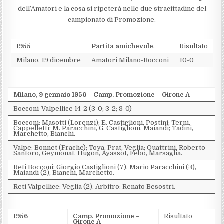
dell’Amatori e la cosa si ripeterà nelle due stracittadine del
campionato di Promozione.
1955
Partita amichevole
.
Risultato
Milano, 19 dicembre
Amatori Milano-Bocconi
10-0
Milano, 9 gennaio 1956
–
Camp. Promozione – Girone A
Bocconi-Valpellice 14-2 (3-0; 3-2; 8-0)
Bocconi: Masotti (Lorenzi); E. Castiglioni, Postini; Terni,
Cappelletti; M. Paracchini, G. Castiglioni, Maiandi; Tadini,
Marchetto, Bianchi.
Valpe: Bonnet (Frache); Toya, Prat, Veglia; Quattrini, Roberto
Santoro, Geymonat, Hugon, Ayassot, Febo, Marsaglia.
Reti Bocconi: Giorgio Castiglioni (7), Mario Paracchini (3),
Maiandi (2), Bianchi, Marchetto.
Reti Valpellice: Veglia (2). Arbitro: Renato Besostri.
1956
Camp. Promozione –
Risultato
Girone A