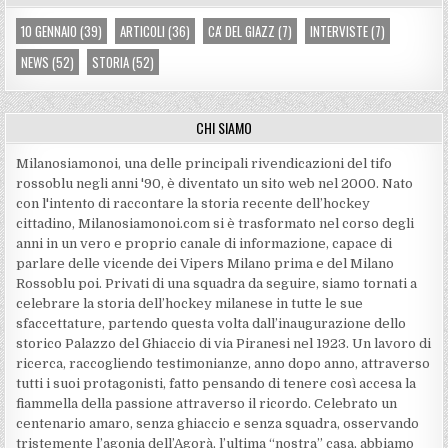
10 GENNAIO
(39)
ARTICOLI
(36)
CA' DEL GIAZZ
(7)
INTERVISTE
(7)
NEWS
(52)
STORIA
(52)
CHI SIAMO
Milanosiamonoi, una delle principali rivendicazioni del tifo
rossoblu negli anni '90, è diventato un sito web nel 2000. Nato
con l'intento di raccontare la storia recente dell’hockey
cittadino, Milanosiamonoi.com si è trasformato nel corso degli
anni in un vero e proprio canale di informazione, capace di
parlare delle vicende dei Vipers Milano prima e del Milano
Rossoblu poi. Privati di una squadra da seguire, siamo tornati a
celebrare la storia dell’hockey milanese in tutte le sue
sfaccettature, partendo questa volta dall’inaugurazione dello
storico Palazzo del Ghiaccio di via Piranesi nel 1923. Un lavoro di
ricerca, raccogliendo testimonianze, anno dopo anno, attraverso
tutti i suoi protagonisti, fatto pensando di tenere così accesa la
fiammella della passione attraverso il ricordo. Celebrato un
centenario amaro, senza ghiaccio e senza squadra, osservando
tristemente l’agonia dell’Agorà, l’ultima “nostra” casa, abbiamo