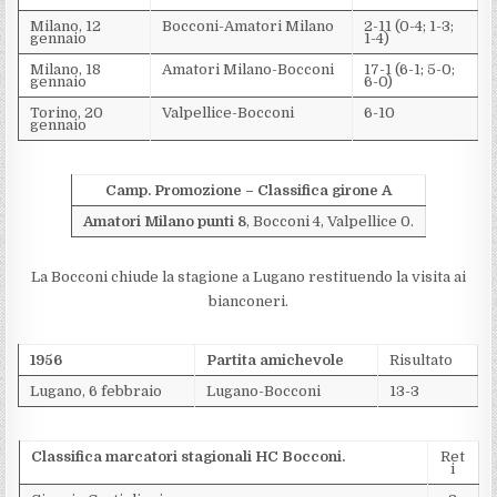
Milano, 12
Bocconi-Amatori Milano
2-11 (0-4; 1-3;
gennaio
1-4)
Milano, 18
Amatori Milano-Bocconi
17-1 (6-1; 5-0;
gennaio
6-0)
Torino, 20
Valpellice-Bocconi
6-10
gennaio
Camp. Promozione – Classifica girone A
Amatori Milano punti 8
, Bocconi 4, Valpellice 0.
La Bocconi chiude la stagione a Lugano restituendo la visita ai
bianconeri.
1956
Partita amichevole
Risultato
Lugano, 6 febbraio
Lugano-Bocconi
13-3
Classifica marcatori stagionali HC Bocconi.
Ret
i