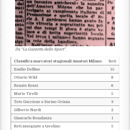
Da “La Gazzetta dello Sport”.
Classifica marcatori stagionali Amatori Milano.
Reti
Emilio Delfino
15
Ottavio Wild
8
Renato Rossi
6
Mario Tirelli
5
Toto Guccione e Sarino Oriana
3
Gilberto Nardi
2
Giancarlo Bonalanza
1
Reti assegnate a tavolino.
5