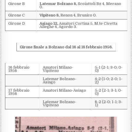
Girone B
Latemar Bolzano 8,
Scoiattoli Bz 4, Merano
0.
Girone C
Vipiteno 8,
Renon 4, Brunico 0.
Girone D
Asiago 12,
Amatori Cortina 5, M.te Civetta
Alleghe 4, Agordo 3.
Girone finale a Bolzano dal 16 al 18 febbraio 1956.
16 febbraio
Amatori Milano-
5-1 (2-1; 3-0; 0-
1956
Vipiteno
0)
Latemar Bolzano-
4-2 (1-0; 2-0; 1-
Asiago
2)
17 febbraio
Amatori Milano-Asiago
5-2 (2-1; 3-1; 0-
1956
0)
Latemar Bolzano-
6-2 (2-0; 1-1; 3-
Vipiteno
1)