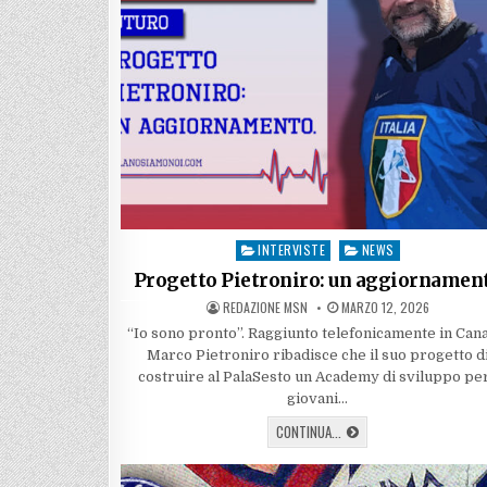
INTERVISTE
NEWS
Posted
in
Progetto Pietroniro: un aggiornamen
AUTHOR:
PUBLISHED
REDAZIONE MSN
MARZO 12, 2026
DATE:
“Io sono pronto”. Raggiunto telefonicamente in Can
Marco Pietroniro ribadisce che il suo progetto d
costruire al PalaSesto un Academy di sviluppo per
giovani…
PROGETTO
CONTINUA...
PIETRONIRO:
UN
AGGIORNAMENTO