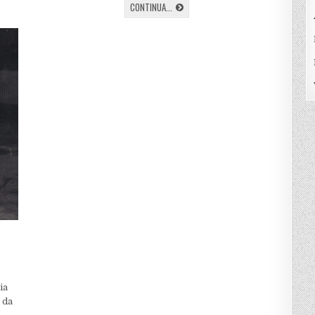
I
CONTINUA...
CANTORI
ROSSOBLU
–
LEO
SIEGEL
ia
 da