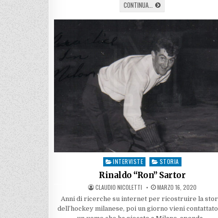
I
CONTINUA...
CANTORI
ROSSOBLU
–
DANILO
FRERI
INTERVISTE
STORIA
Posted
in
Rinaldo “Ron” Sartor
AUTHOR:
PUBLISHED
CLAUDIO NICOLETTI
MARZO 16, 2020
DATE:
Anni di ricerche su internet per ricostruire la stor
dell’hockey milanese, poi un giorno vieni contattato