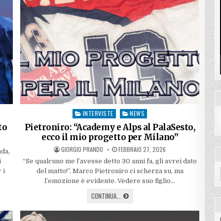
INTERVISTE
NEWS
Posted
in
to
Pietroniro: “Academy e Alps al PalaSesto,
ecco il mio progetto per Milano”
AUTHOR:
PUBLISHED
GIORGIO PRANDO
FEBBRAIO 27, 2026
ada,
DATE:
i
“Se qualcuno me l’avesse detto 30 anni fa, gli avrei dato
 i
del matto!”. Marco Pietroniro ci scherza su, ma
l’emozione è evidente. Vedere suo figlio…
PIETRONIRO:
CONTINUA...
“ACADEMY
E
ALPS
AL