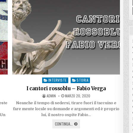
PALASESTO,
ECCO
IL
MIO
PROGETTO
PER
MILANO”
INTERVISTE
STORIA
Posted
in
I cantori rossoblu – Fabio Verga
AUTHOR:
PUBLISHED
ADMIN
MARZO 20, 2020
DATE:
este
Neanche il tempo di sedersi, tirare fuori il taccuino e
fare mente locale su domande e argomenti ed è proprio
 Un
lui, il nostro ospite Fabio…
I
CONTINUA...
CANTORI
ROSSOBLU