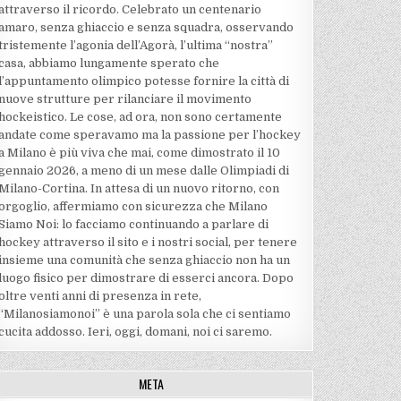
attraverso il ricordo. Celebrato un centenario
amaro, senza ghiaccio e senza squadra, osservando
tristemente l’agonia dell’Agorà, l’ultima “nostra”
casa, abbiamo lungamente sperato che
l’appuntamento olimpico potesse fornire la città di
nuove strutture per rilanciare il movimento
hockeistico. Le cose, ad ora, non sono certamente
andate come speravamo ma la passione per l’hockey
a Milano è più viva che mai, come dimostrato il 10
gennaio 2026, a meno di un mese dalle Olimpiadi di
Milano-Cortina. In attesa di un nuovo ritorno, con
orgoglio, affermiamo con sicurezza che Milano
Siamo Noi: lo facciamo continuando a parlare di
hockey attraverso il sito e i nostri social, per tenere
insieme una comunità che senza ghiaccio non ha un
luogo fisico per dimostrare di esserci ancora. Dopo
oltre venti anni di presenza in rete,
“Milanosiamonoi” è una parola sola che ci sentiamo
cucita addosso. Ieri, oggi, domani, noi ci saremo.
META