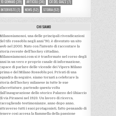
10 GENNAIO
(39)
ARTICOLI
(36)
CA' DEL GIAZZ
(7)
INTERVISTE
(7)
NEWS
(52)
STORIA
(52)
CHI SIAMO
Milanosiamonoi, una delle principali rivendicazioni
del tifo rossoblu negli anni '90, è diventato un sito
web nel 2000. Nato con l'intento di raccontare la
storia recente dell’hockey cittadino,
Milanosiamonoi.com si è trasformato nel corso degli
anni in un vero e proprio canale di informazione,
capace di parlare delle vicende dei Vipers Milano
prima e del Milano Rossoblu poi. Privati di una
squadra da seguire, siamo tornati a celebrare la
storia dell’hockey milanese in tutte le sue
sfaccettature, partendo questa volta
dall’inaugurazione dello storico Palazzo del Ghiaccio
di via Piranesi nel 1923. Un lavoro di ricerca,
raccogliendo testimonianze, anno dopo anno,
attraverso tutti i suoi protagonisti, fatto pensando di
tenere così accesa la fiammella della passione