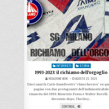
INTERVISTE
STORIA
Posted
in
1993-2023: il richiamo dell’orgoglio
AUTHOR:
PUBLISHED
REDAZIONE MSN
AGOSTO 23, 2023
DATE:
Dieci anni fa Carlo Sansilvestri “chiaccherava” su qu
pagine con due protagonisti dell’indimenticabile
rinascita del 1993: Maurizio Fossa e Walter Borelli.
decennio dopo, l’hockey…
1993-
CONTINUA...