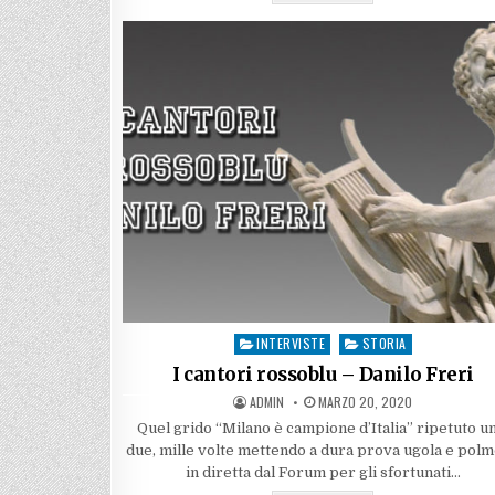
2023:
IL
RICHIAMO
DELL’ORGOGLIO
INTERVISTE
STORIA
Posted
in
I cantori rossoblu – Danilo Freri
AUTHOR:
PUBLISHED
ADMIN
MARZO 20, 2020
DATE:
Quel grido “Milano è campione d’Italia” ripetuto un
due, mille volte mettendo a dura prova ugola e polm
in diretta dal Forum per gli sfortunati…