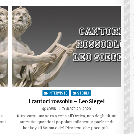
–
FABIO
VERGA
INTERVISTE
STORIA
Posted
in
I cantori rossoblu – Leo Siegel
AUTHOR:
PUBLISHED
ADMIN
MARZO 20, 2020
DATE:
a,
Ritrovarsi una sera a cena all’Ortica, uno degli ultimi
oni,
autentici quartieri popolari milanesi, a parlare di
hockey, di Saima e del Piranesi, che poco più…