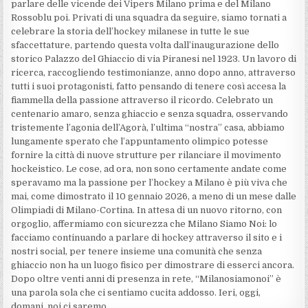
parlare delle vicende dei Vipers Milano prima e del Milano
Rossoblu poi. Privati di una squadra da seguire, siamo tornati a
celebrare la storia dell’hockey milanese in tutte le sue
sfaccettature, partendo questa volta dall’inaugurazione dello
storico Palazzo del Ghiaccio di via Piranesi nel 1923. Un lavoro di
ricerca, raccogliendo testimonianze, anno dopo anno, attraverso
tutti i suoi protagonisti, fatto pensando di tenere così accesa la
fiammella della passione attraverso il ricordo. Celebrato un
centenario amaro, senza ghiaccio e senza squadra, osservando
tristemente l’agonia dell’Agorà, l’ultima “nostra” casa, abbiamo
lungamente sperato che l’appuntamento olimpico potesse
fornire la città di nuove strutture per rilanciare il movimento
hockeistico. Le cose, ad ora, non sono certamente andate come
speravamo ma la passione per l’hockey a Milano è più viva che
mai, come dimostrato il 10 gennaio 2026, a meno di un mese dalle
Olimpiadi di Milano-Cortina. In attesa di un nuovo ritorno, con
orgoglio, affermiamo con sicurezza che Milano Siamo Noi: lo
facciamo continuando a parlare di hockey attraverso il sito e i
nostri social, per tenere insieme una comunità che senza
ghiaccio non ha un luogo fisico per dimostrare di esserci ancora.
Dopo oltre venti anni di presenza in rete, “Milanosiamonoi” è
una parola sola che ci sentiamo cucita addosso. Ieri, oggi,
domani, noi ci saremo.