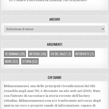
1971
Nasce a Novosibirsk (Russia) Yuri Kuznetsov
ARCHIVI
Archivi
ARGOMENTI
10 GENNAIO
(39)
ARTICOLI
(36)
CA' DEL GIAZZ
(7)
INTERVISTE
(7)
NEWS
(52)
STORIA
(52)
CHI SIAMO
Milanosiamonoi, una delle principali rivendicazioni del tifo
rossoblu negli anni '90, è diventato un sito web nel 2000. Nato
con l'intento di raccontare la storia recente dell’hockey
cittadino, Milanosiamonoi.com si è trasformato nel corso degli
anni in un vero e proprio canale di informazione, capace di