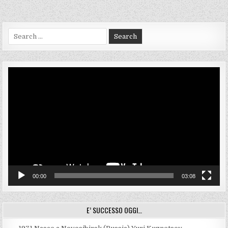
Search
for:
Video
Player
00:00
03:08
E’ SUCCESSO OGGI…