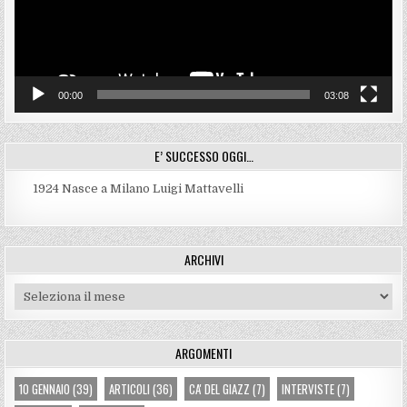
00:00
03:08
E’ SUCCESSO OGGI…
1924
Nasce a Milano Luigi Mattavelli
ARCHIVI
Archivi
ARGOMENTI
10 GENNAIO
(39)
ARTICOLI
(36)
CA' DEL GIAZZ
(7)
INTERVISTE
(7)