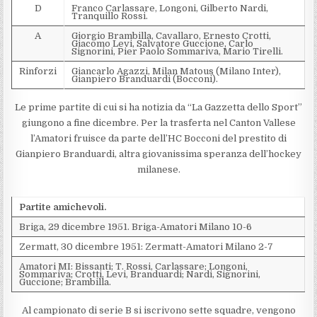
D
Franco Carlassare, Longoni, Gilberto Nardi,
Tranquillo Rossi.
A
Giorgio Brambilla, Cavallaro, Ernesto Crotti,
Giacomo Levi, Salvatore Guccione, Carlo
Signorini, Pier Paolo Sommariva, Mario Tirelli.
Rinforzi
Giancarlo Agazzi, Milan Matous (Milano Inter),
Gianpiero Branduardi (Bocconi).
Le prime partite di cui si ha notizia da “La Gazzetta dello Sport”
giungono a fine dicembre. Per la trasferta nel Canton Vallese
l’Amatori fruisce da parte dell’HC Bocconi del prestito di
Gianpiero Branduardi, altra giovanissima speranza dell’hockey
milanese.
Partite amichevoli.
Briga, 29 dicembre 1951. Briga-Amatori Milano 10-6
Zermatt, 30 dicembre 1951: Zermatt-Amatori Milano 2-7
Amatori MI: Bissanti; T. Rossi, Carlassare; Longoni,
Sommariva; Crotti, Levi, Branduardi; Nardi, Signorini,
Guccione; Brambilla.
Al campionato di serie B si iscrivono sette squadre, vengono