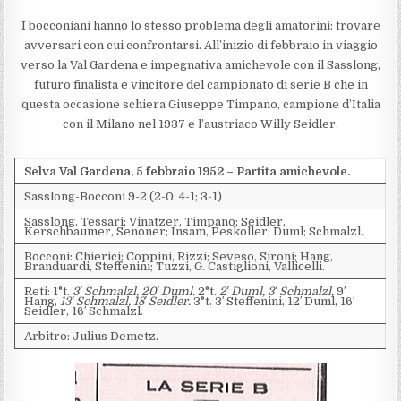
I bocconiani hanno lo stesso problema degli amatorini: trovare
avversari con cui confrontarsi. All’inizio di febbraio in viaggio
verso la Val Gardena e impegnativa amichevole con il Sasslong,
futuro finalista e vincitore del campionato di serie B che in
questa occasione schiera Giuseppe Timpano, campione d’Italia
con il Milano nel 1937 e l’austriaco Willy Seidler.
Selva Val Gardena, 5 febbraio 1952 – Partita amichevole.
Sasslong-Bocconi 9-2 (2-0; 4-1; 3-1)
Sasslong. Tessari; Vinatzer, Timpano; Seidler,
Kerschbaumer, Senoner; Insam, Peskoller, Duml; Schmalzl.
Bocconi: Chierici; Coppini, Rizzi; Seveso, Sironi; Hang,
Branduardi, Steffenini; Tuzzi, G. Castiglioni, Vallicelli.
Reti: 1°t.
3′ Schmalzl, 20′ Duml.
2°t.
2′ Duml, 3′ Schmalzl,
9′
Hang,
13′ Schmalzl, 18′ Seidler.
3°t. 3′ Steffenini, 12′ Duml, 16′
Seidler, 16′ Schmalzl.
Arbitro: Julius Demetz.