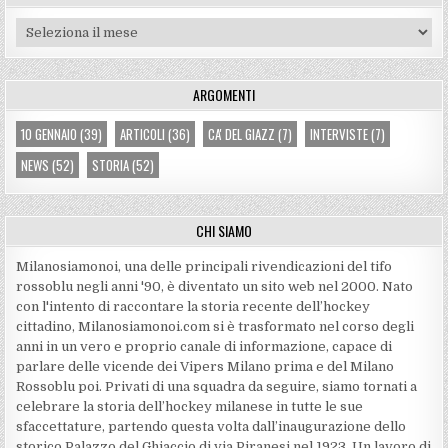
Archivi
ARGOMENTI
10 GENNAIO
(39)
ARTICOLI
(36)
CA' DEL GIAZZ
(7)
INTERVISTE
(7)
NEWS
(52)
STORIA
(52)
CHI SIAMO
Milanosiamonoi, una delle principali rivendicazioni del tifo
rossoblu negli anni '90, è diventato un sito web nel 2000. Nato
con l'intento di raccontare la storia recente dell’hockey
cittadino, Milanosiamonoi.com si è trasformato nel corso degli
anni in un vero e proprio canale di informazione, capace di
parlare delle vicende dei Vipers Milano prima e del Milano
Rossoblu poi. Privati di una squadra da seguire, siamo tornati a
celebrare la storia dell’hockey milanese in tutte le sue
sfaccettature, partendo questa volta dall’inaugurazione dello
storico Palazzo del Ghiaccio di via Piranesi nel 1923. Un lavoro di