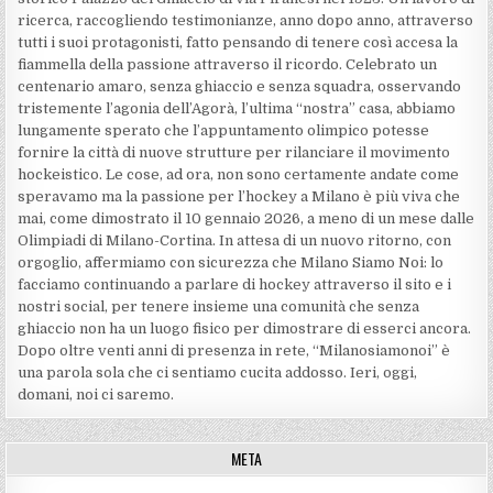
ricerca, raccogliendo testimonianze, anno dopo anno, attraverso
tutti i suoi protagonisti, fatto pensando di tenere così accesa la
fiammella della passione attraverso il ricordo. Celebrato un
centenario amaro, senza ghiaccio e senza squadra, osservando
tristemente l’agonia dell’Agorà, l’ultima “nostra” casa, abbiamo
lungamente sperato che l’appuntamento olimpico potesse
fornire la città di nuove strutture per rilanciare il movimento
hockeistico. Le cose, ad ora, non sono certamente andate come
speravamo ma la passione per l’hockey a Milano è più viva che
mai, come dimostrato il 10 gennaio 2026, a meno di un mese dalle
Olimpiadi di Milano-Cortina. In attesa di un nuovo ritorno, con
orgoglio, affermiamo con sicurezza che Milano Siamo Noi: lo
facciamo continuando a parlare di hockey attraverso il sito e i
nostri social, per tenere insieme una comunità che senza
ghiaccio non ha un luogo fisico per dimostrare di esserci ancora.
Dopo oltre venti anni di presenza in rete, “Milanosiamonoi” è
una parola sola che ci sentiamo cucita addosso. Ieri, oggi,
domani, noi ci saremo.
META