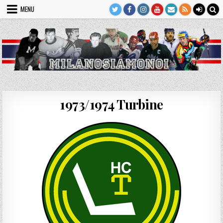
Skip
MENU
to
content
1973/1974 Turbine