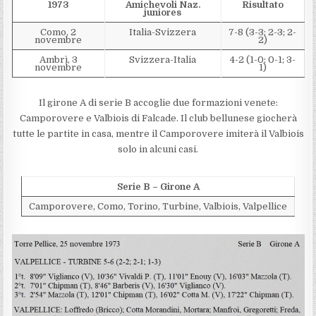
1973
Amichevoli Naz.
Risultato
juniores
Como, 2
Italia-Svizzera
7-8 (3-3; 2-3; 2-
novembre
2)
Ambrì, 3
Svizzera-Italia
4-2 (1-0; 0-1; 3-
novembre
1)
Il girone A di serie B accoglie due formazioni venete:
Camporovere e Valbiois di Falcade. Il club bellunese giocherà
tutte le partite in casa, mentre il Camporovere imiterà il Valbiois
solo in alcuni casi.
Serie B – Girone A
Camporovere, Como, Torino, Turbine, Valbiois, Valpellice