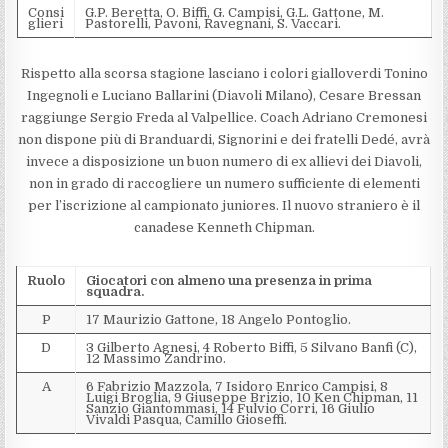
Consi
G.P. Beretta, O. Biffi, G. Campisi, G.L. Gattone, M.
glieri
Pastorelli, Pavoni, Ravegnani, S. Vaccari.
Rispetto alla scorsa stagione lasciano i colori gialloverdi Tonino
Ingegnoli e Luciano Ballarini (Diavoli Milano), Cesare Bressan
raggiunge Sergio Freda al Valpellice. Coach Adriano Cremonesi
non dispone più di Branduardi, Signorini e dei fratelli Dedé, avrà
invece a disposizione un buon numero di ex allievi dei Diavoli,
non in grado di raccogliere un numero sufficiente di elementi
per l’iscrizione al campionato juniores. Il nuovo straniero è il
canadese Kenneth Chipman.
Ruolo
Giocatori con almeno una presenza in prima
squadra.
P
17 Maurizio Gattone, 18 Angelo Pontoglio.
D
3 Gilberto Agnesi, 4 Roberto Biffi, 5 Silvano Banfi (C),
12 Massimo Zandrino.
A
6 Fabrizio Mazzola, 7 Isidoro Enrico Campisi, 8
Luigi Broglia, 9 Giuseppe Brizio, 10 Ken Chipman, 11
Sanzio Giantommasi, 14 Fulvio Corri, 16 Giulio
Vivaldi Pasqua, Camillo Gioseffi.