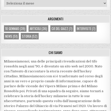
Archivi
ARGOMENTI
10 GENNAIO
(39)
ARTICOLI
(36)
CA' DEL GIAZZ
(7)
INTERVISTE
(7)
NEWS
(51)
STORIA
(52)
CHI SIAMO
Milanosiamonoi, una delle principali rivendicazioni del tifo
rossoblu negli anni '90, è diventato un sito web nel 2000. Nato
con l'intento di raccontare la storia recente dell’hockey
cittadino, Milanosiamonoi.com si è trasformato nel corso degli
anni in un vero e proprio canale di informazione, capace di
parlare delle vicende dei Vipers Milano prima e del Milano
Rossoblu poi. Privati di una squadra da seguire, siamo tornati a
celebrare la storia dell’hockey milanese in tutte le sue
sfaccettature, partendo questa volta dall’inaugurazione dello
storico Palazzo del Ghiaccio di via Piranesi nel 1923. Un lavoro di
ricerca, raccogliendo testimonianze, anno dopo anno, attraverso