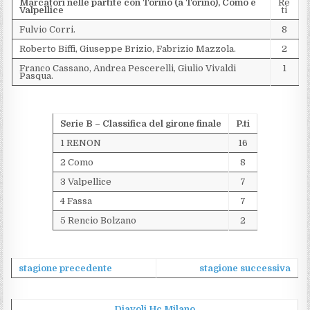
Marcatori nelle partite con Torino (a Torino), Como e
Re
Valpellice
ti
Fulvio Corri.
8
Roberto Biffi, Giuseppe Brizio, Fabrizio Mazzola.
2
Franco Cassano, Andrea Pescerelli, Giulio Vivaldi
1
Pasqua.
Serie B –
Classifica del girone finale
P.ti
1 RENON
16
2 Como
8
3 Valpellice
7
4 Fassa
7
5 Rencio Bolzano
2
stagione precedente
stagione successiva
Diavoli Hc Milano