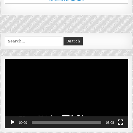
Search
for:
Video
Player
00:00
03:08