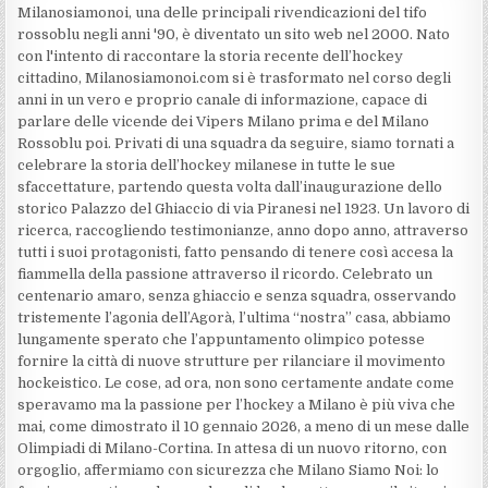
Milanosiamonoi, una delle principali rivendicazioni del tifo
rossoblu negli anni '90, è diventato un sito web nel 2000. Nato
con l'intento di raccontare la storia recente dell’hockey
cittadino, Milanosiamonoi.com si è trasformato nel corso degli
anni in un vero e proprio canale di informazione, capace di
parlare delle vicende dei Vipers Milano prima e del Milano
Rossoblu poi. Privati di una squadra da seguire, siamo tornati a
celebrare la storia dell’hockey milanese in tutte le sue
sfaccettature, partendo questa volta dall’inaugurazione dello
storico Palazzo del Ghiaccio di via Piranesi nel 1923. Un lavoro di
ricerca, raccogliendo testimonianze, anno dopo anno, attraverso
tutti i suoi protagonisti, fatto pensando di tenere così accesa la
fiammella della passione attraverso il ricordo. Celebrato un
centenario amaro, senza ghiaccio e senza squadra, osservando
tristemente l’agonia dell’Agorà, l’ultima “nostra” casa, abbiamo
lungamente sperato che l’appuntamento olimpico potesse
fornire la città di nuove strutture per rilanciare il movimento
hockeistico. Le cose, ad ora, non sono certamente andate come
speravamo ma la passione per l’hockey a Milano è più viva che
mai, come dimostrato il 10 gennaio 2026, a meno di un mese dalle
Olimpiadi di Milano-Cortina. In attesa di un nuovo ritorno, con
orgoglio, affermiamo con sicurezza che Milano Siamo Noi: lo