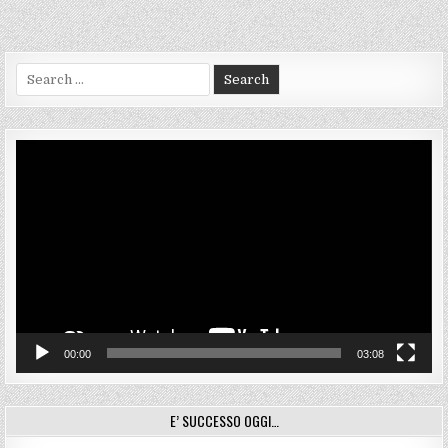
Search
for:
Video
Player
00:00
03:08
E’ SUCCESSO OGGI…