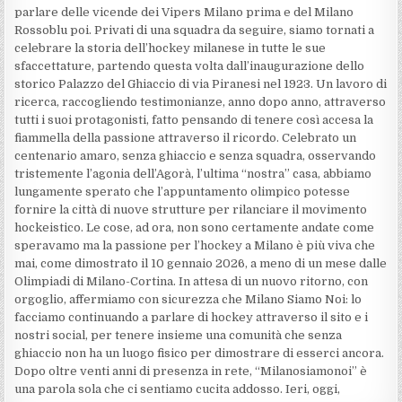
parlare delle vicende dei Vipers Milano prima e del Milano
Rossoblu poi. Privati di una squadra da seguire, siamo tornati a
celebrare la storia dell’hockey milanese in tutte le sue
sfaccettature, partendo questa volta dall’inaugurazione dello
storico Palazzo del Ghiaccio di via Piranesi nel 1923. Un lavoro di
ricerca, raccogliendo testimonianze, anno dopo anno, attraverso
tutti i suoi protagonisti, fatto pensando di tenere così accesa la
fiammella della passione attraverso il ricordo. Celebrato un
centenario amaro, senza ghiaccio e senza squadra, osservando
tristemente l’agonia dell’Agorà, l’ultima “nostra” casa, abbiamo
lungamente sperato che l’appuntamento olimpico potesse
fornire la città di nuove strutture per rilanciare il movimento
hockeistico. Le cose, ad ora, non sono certamente andate come
speravamo ma la passione per l’hockey a Milano è più viva che
mai, come dimostrato il 10 gennaio 2026, a meno di un mese dalle
Olimpiadi di Milano-Cortina. In attesa di un nuovo ritorno, con
orgoglio, affermiamo con sicurezza che Milano Siamo Noi: lo
facciamo continuando a parlare di hockey attraverso il sito e i
nostri social, per tenere insieme una comunità che senza
ghiaccio non ha un luogo fisico per dimostrare di esserci ancora.
Dopo oltre venti anni di presenza in rete, “Milanosiamonoi” è
una parola sola che ci sentiamo cucita addosso. Ieri, oggi,