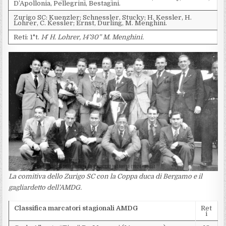
D’Apollonia, Pellegrini, Bestagini.
Zurigo SC: Kuenzler; Schnessler, Stucky; H. Kessler, H.
Lohrer, C. Kessler; Ernst, Durling, M. Menghini.
Reti: 1°t.
14′ H. Lohrer, 14’30” M. Menghini.
La comitiva dello Zurigo SC con la Coppa duca di Bergamo e il
gagliardetto dell’AMDG.
Classifica marcatori stagionali AMDG
Ret
i