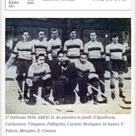
febbr
ano
aio
17 febbraio 1938, AMDG II; da sinistra in piedi: D’Apollonia,
Carlassare, Timpano, Pellegrini, Curami, Bestagini. In basso: P.
Fabris, Mongini, E. Cesana.