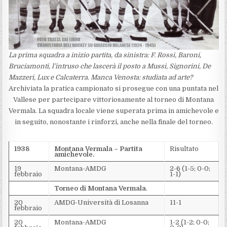
La prima squadra a inizio partita, da sinistra: F. Rossi, Baroni,
Bruciamonti, l’intruso che lascerà il posto a Mussi, Signorini, De
Mazzeri, Lux e Calcaterra. Manca Venosta: studiata ad arte?
Archiviata la pratica campionato si prosegue con una puntata nel
Vallese per partecipare vittoriosamente al torneo di Montana
Vermala. La squadra locale viene superata prima in amichevole e
in seguito, nonostante i rinforzi, anche nella finale del torneo.
1938
Montana Vermala – Partita
Risultato
amichevole.
19
Montana-AMDG
2-6 (1-5; 0-0;
febbraio
1-1)
Torneo di
Montana Vermala
.
20
AMDG-Università di Losanna
11-1
febbraio
20
Montana-AMDG
1-2 (1-2; 0-0;