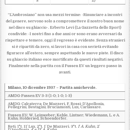
a
2)
“L’Ambrosiano” non usa mezzi termine: -Rinunciare a incontri
del genere, servono solo a compromettere il nostro buon nome
nel disco su ghiaccio-. Erberto Levi (La Gazzetta dello Sport)
condivide: -I nostri fino a due anni or sono erano avversari da
rispettare e temere, oggi il regresso è evidente. Senza stranieri
si è ripartiti da zero, si lavori in casa con serietà evitando
figuracce all’estero, sempre aspettando le nuove piste. Il disco
su ghiaccio italiano esce mortificato da questi risultati negativi.
Finalmente nella partita con il Fussen EV un leggero passo in
avanti.
Milano, 10 dicembre 1937 – Partita amichevole.
AMDG-Fussen EV 3-3 (1-0; 1-0; 1-3)
AMDG: Calcaterra; De Mazzeri, F. Rossi; D’Apollonia,
Pellegrini, Bestagini; Bruciamonti, Lux, Carlassare.
Fussen EV: W. Leinweber; Kehle, Lintner; Wiedemann, L. e A.
Kuhn; Holderied, Schoendorfer.
Reti; 1°t. 11′ Lux. 2°t. 1′ De Mazzeri. 3°t.
1′ A. Kuhn,
2′
D’Apollonia,
4′ e 13′ A. Kuhn.