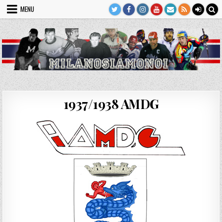
Skip
MENU
to
content
1937/1938 AMDG