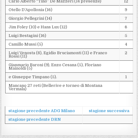
Carlo Alberto “Tino” De Mazzeri (14 presenze)
12
Otello D’Apollonia (16)
9
Giorgio Pellegrini (14)
7
Jim Foley (10) e Hans Lux (12)
6
Luigi Bestagini (16)
5
Camillo Mussi (5)
4
Luigi Venosta (8), Egidio Bruciamonti (11) e Franco
2
Rossi (11)
Gianmario Baroni (9), Enzo Cesana (5), Floriano
Mainoldi (5)
e Giuseppe Timpano (5).
1
Mancano 27 reti (Bellerive e torneo di Montana
Vermala)
stagione precedente ADG Milano
stagione successiva
stagione precedente DRN