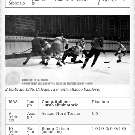
febbraio
ix
1)
2 febbraio 1938, Calcaterra sventa attacco basilese.
1938
Luo
Camp. italiano –
Risultato
go
Turno eliminatorio.
9
Asia
Asiago-Nord Torino
0-3
febbr
go
aio
10
Bol
Renon-Ortisei
1-0 ( 0-0; 0-0: 1-0)
febbr
zan
(annullata)