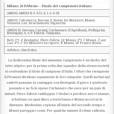
Milano, 18 febbraio – Finale del campionato italiano.
AMDG-AMDG II 5-3 (1-2; 1-1; 3-0)
AMDG: Calcaterra; Baroni, F. Rossi; De Mazzeri, Mussi,
Venosta; Lux, Bruciamonti, Signorini.
AMDG II: Gerosa; Curami, Carlassare; D’Apollonia, Pellegrini,
Bestagini; A. e P. Fabris, Timpano.
Reti: 1°t.
4′ Bestagini, Piero Fabris,
12′ Mussi. 2°t. 1′ Mussi,
5′ aut.
Lux.
3°t. 5′ De Mazzeri su rigore, 8′ Mussi, 14′ Franco Rossi.
Arbitro: Jim Foley.
La dodicesima finale del massimo campionato è un derby del
tutto atipico: per la prima volta due squadre della stessa società
si contendono il titolo di campione d’Italia. I tifosi che riempiono
il Piranesi dividono equamente le loro simpatie. Quelli inclusi nei
cadetti passano in vantaggio con Bestagini. Il gioco è piuttosto
pesante e ne fa le spese Carlassare che esce per un paio di
minuti. Piero Fabris raddoppia. I titolari a perdere non ci stanno,
si buttano su ogni disco a testa bassa e Mussi accorcia le
distanze. Medesimo copione all’inizio del secondo tempo e
Mussi pareggia i conti. Per qualche minuto il ritmo rallenta,