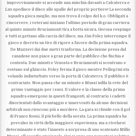
improvvisamente si accende una mischia davanti a Calcaterra e
Lux spedisce il disco alle spalle del proprio portiere! La seconda
squadra gioca meglio, ma non trova il colpo del k.o. Obbligati a
rincorrere, i veterani iniziano l’ultimo periodo di gran carriera:
al quinto minuto Bruciamonti tira a botta sicura, Gerosa respinge
e tutti si gettano alla caccia del disco, ma Jim Foley interrompe il
gioco e decreta un tiro di rigore a favore della prima squadra.
De Mazzeri dai due metri trasforma. La decisione presa dal
canadese non piace a gran parte del pubblico che fischia e
contesta. Due minuti e Venosta e Bruciamonti si scontrano e
restano sul ghiaccio, Foley ferma il gioco mentre Pellegrini sta
volando indisturbato verso la porta di Calcaterra. Il pubblico è
contrariato. Non passa che un minuto e Mussi infila la rete del
primo vantaggio per i suoi. Il valore e la classe della prima
squadra emergono in questi frangenti, al contrario i cadetti
disorientati dallo svantaggio e innervositi da alcune decisioni
arbitrali non riescono più a mordere. La gara si chiude con il gol
di Franco Rossi, il più bello della serata. La prima squadra ha
prevalso in virtù della maggiore esperienza, ma a rivelarsi
determinante è stato l’innesto a sorpresa di uno scatenato Millo