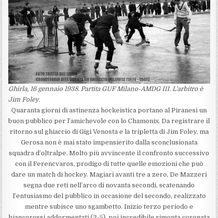
Ghirla, 16 gennaio 1938. Partita GUF Milano-AMDG III. L’arbitro è
Jim Foley.
Quaranta giorni di astinenza hockeistica portano al Piranesi un
buon pubblico per l’amichevole con lo Chamonix. Da registrare il
ritorno sul ghiaccio di Gigi Venosta e la tripletta di Jim Foley, ma
Gerosa non è mai stato impensierito dalla sconclusionata
squadra d’oltralpe. Molto più avvincente il confronto successivo
con il Ferencvaros, prodigo di tutte quelle emozioni che può
dare un match di hockey. Magiari avanti tre a zero, De Mazzeri
segna due reti nell’arco di novanta secondi, scatenando
l’entusiasmo del pubblico in occasione del secondo, realizzato
mentre subisce uno sgambetto. Inizio terzo periodo e
biancorossi addormentati (2-5), poi incredibile rimonta coronata