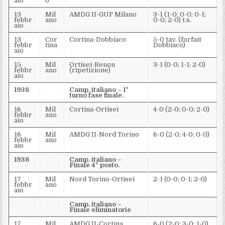
aio
o
13
Mil
AMDG II-GUF Milano
3-1 (1-0; 0-0; 0-1;
febbr
ano
0-0; 2-0) t.s.
aio
13
Cor
Cortina-Dobbiaco
5-0 tav. (forfait
febbr
tina
Dobbiaco)
aio
15
Mil
Ortisei-Renon
3-1 (0-0; 1-1; 2-0)
febbr
ano
(ripetizione)
aio
1938
Camp. italiano – 1°
turno fase finale.
16
Mil
Cortina-Ortisei
4-0 (2-0; 0-0; 2-0)
febbr
ano
aio
16
Mil
AMDG II-Nord Torino
6-0 (2-0; 4-0; 0-0)
febbr
ano
aio
1938
Camp. italiano –
Finale 4° posto.
17
Mil
Nord Torino-Ortisei
2-1 (0-0; 0-1; 2-0)
febbr
ano
aio
Camp. italiano –
Finale
eliminatorie
17
Mil
AMDG II-Cortina
6-0 (2-0; 3-0; 1-0)