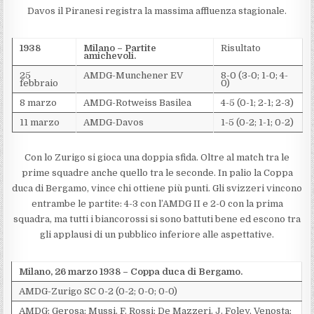
Davos il Piranesi registra la massima affluenza stagionale.
1938
Milano – Partite
Risultato
amichevoli.
25
AMDG-Munchener EV
8-0 (3-0; 1-0; 4-
febbraio
0)
8 marzo
AMDG-Rotweiss Basilea
4-5 (0-1; 2-1; 2-3)
11 marzo
AMDG-Davos
1-5 (0-2; 1-1; 0-2)
Con lo Zurigo si gioca una doppia sfida. Oltre al match tra le
prime squadre anche quello tra le seconde. In palio la Coppa
duca di Bergamo, vince chi ottiene più punti. Gli svizzeri vincono
entrambe le partite: 4-3 con l’AMDG II e 2-0 con la prima
squadra, ma tutti i biancorossi si sono battuti bene ed escono tra
gli applausi di un pubblico inferiore alle aspettative.
Milano, 26 marzo 1938 – Coppa duca di Bergamo.
AMDG-Zurigo SC 0-2 (0-2; 0-0; 0-0)
AMDG: Gerosa; Mussi, F. Rossi; De Mazzeri, J. Foley, Venosta;