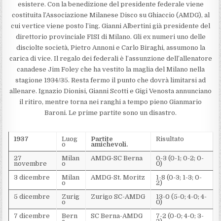
esistere. Con la benedizione del presidente federale viene
costituita l’Associazione Milanese Disco su Ghiaccio (AMDG), al
cui vertice viene posto l’ing. Gianni Albertini già presidente del
direttorio provinciale FISI di Milano. Gli ex numeri uno delle
disciolte società, Pietro Annoni e Carlo Biraghi, assumono la
carica di vice. Il regalo dei federali è l’assunzione dell’allenatore
canadese Jim Foley che ha vestito la maglia del Milano nella
stagione 1934/35. Resta fermo il punto che dovrà limitarsi ad
allenare. Ignazio Dionisi, Gianni Scotti e Gigi Venosta annunciano
il ritiro, mentre torna nei ranghi a tempo pieno Gianmario
Baroni. Le prime partite sono un disastro.
1937
Luog
Partite
Risultato
o
amichevoli.
27
Milan
AMDG-SC Berna
0-3 (0-1; 0-2; 0-
novembre
o
0)
3 dicembre
Milan
AMDG-St. Moritz
1-8 (0-3; 1-3; 0-
o
2)
5 dicembre
Zurig
Zurigo SC-AMDG
13-0 (5-0; 4-0; 4-
o
0)
7 dicembre
Bern
SC Berna-AMDG
7-2 (0-0; 4-0; 3-