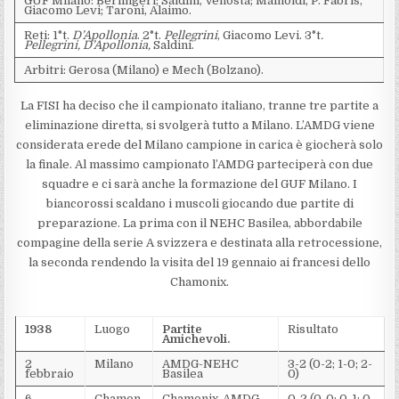
GUF Milano: Berlingeri; Saldini, Venosta; Mainoldi, P. Fabris,
Giacomo Levi; Taroni, Alaimo.
Reti: 1°t.
D’Apollonia
. 2°t.
Pellegrini
, Giacomo Levi. 3°t
.
Pellegrini, D’Apollonia,
Saldini.
Arbitri: Gerosa (Milano) e Mech (Bolzano).
La FISI ha deciso che il campionato italiano, tranne tre partite a
eliminazione diretta, si svolgerà tutto a Milano. L’AMDG viene
considerata erede del Milano campione in carica è giocherà solo
la finale. Al massimo campionato l’AMDG parteciperà con due
squadre e ci sarà anche la formazione del GUF Milano. I
biancorossi scaldano i muscoli giocando due partite di
preparazione. La prima con il NEHC Basilea, abbordabile
compagine della serie A svizzera e destinata alla retrocessione,
la seconda rendendo la visita del 19 gennaio ai francesi dello
Chamonix.
1938
Luogo
Partite
Risultato
Amichevoli.
2
Milano
AMDG-NEHC
3-2 (0-2; 1-0; 2-
febbraio
Basilea
0)
6
Chamon
Chamonix-AMDG
0-2 (0-0; 0-1; 0-