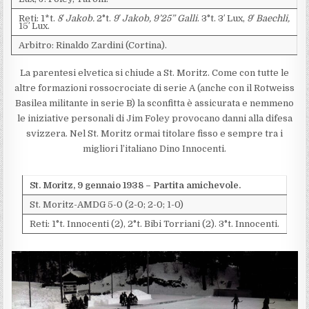
Reti: 1*t.
8′ Jakob.
2°t.
9′ Jakob, 9’25” Galli
. 3°t. 3′ Lux,
9′ Baechli,
15′ Lux.
Arbitro: Rinaldo Zardini (Cortina).
La parentesi elvetica si chiude a St. Moritz. Come con tutte le
altre formazioni rossocrociate di serie A (anche con il Rotweiss
Basilea militante in serie B) la sconfitta è assicurata e nemmeno
le iniziative personali di Jim Foley provocano danni alla difesa
svizzera. Nel St. Moritz ormai titolare fisso e sempre tra i
migliori l’italiano Dino Innocenti.
St. Moritz, 9 gennaio 1938 – Partita amichevole.
St. Moritz-AMDG 5-0 (2-0; 2-0; 1-0)
Reti: 1°t. Innocenti (2), 2°t. Bibi Torriani (2). 3°t. Innocenti.