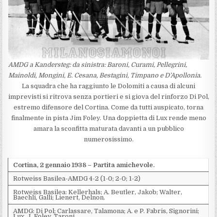
AMDG a Kandersteg: da sinistra: Baroni, Curami, Pellegrini,
Mainoldi, Mongini, E. Cesana, Bestagini, Timpano e D’Apollonia.
La squadra che ha raggiunto le Dolomiti a causa di alcuni
imprevisti si ritrova senza portieri e si giova del rinforzo Di Pol,
estremo difensore del Cortina. Come da tutti auspicato, torna
finalmente in pista Jim Foley. Una doppietta di Lux rende meno
amara la sconfitta maturata davanti a un pubblico
numerosissimo.
Cortina, 2 gennaio 1938 – Partita amichevole.
Rotweiss Basilea-AMDG 4-2 (1-0; 2-0; 1-2)
Rotweiss Basilea: Kellerhals; A. Beutler, Jakob; Walter,
Baechli, Galli; Lienert, Delnon.
AMDG: Di Pol; Carlassare, Talamona; A. e P. Fabris, Signorini;
Lux, J. Foley, Taroni.