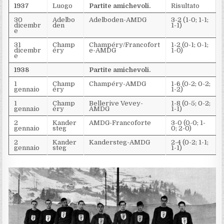
1937
Luogo
Partite amichevoli.
Risultato
30
Adelbo
Adelboden-AMDG
3-2 (1-0; 1-1;
dicembr
den
1-1)
e
31
Champ
Champéry/Francofort
1-2 (0-1; 0-1;
dicembr
éry
e-AMDG
1-0)
e
1938
Partite amichevoli.
1
Champ
Champéry-AMDG
1-6 (0-2; 0-2;
gennaio
éry
1-2)
1
Champ
Bellerive Vevey-
1-8 (0-5; 0-2;
gennaio
éry
AMDG
1-1)
2
Kander
AMDG-Francoforte
3-0 (0-0; 1-
gennaio
steg
0; 2-0)
2
Kander
Kandersteg-AMDG
2-4 (0-2; 1-1;
gennaio
steg
1-1)