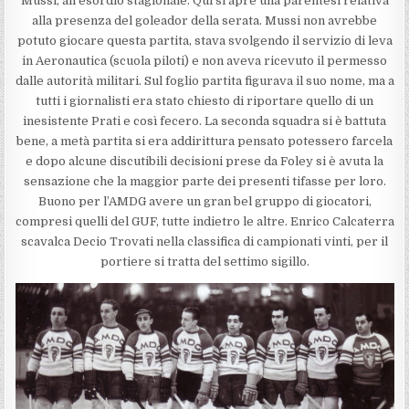
Mussi, all’esordio stagionale. Qui si apre una parentesi relativa
alla presenza del goleador della serata. Mussi non avrebbe
potuto giocare questa partita, stava svolgendo il servizio di leva
in Aeronautica (scuola piloti) e non aveva ricevuto il permesso
dalle autorità militari. Sul foglio partita figurava il suo nome, ma a
tutti i giornalisti era stato chiesto di riportare quello di un
inesistente Prati e così fecero. La seconda squadra si è battuta
bene, a metà partita si era addirittura pensato potessero farcela
e dopo alcune discutibili decisioni prese da Foley si è avuta la
sensazione che la maggior parte dei presenti tifasse per loro.
Buono per l’AMDG avere un gran bel gruppo di giocatori,
compresi quelli del GUF, tutte indietro le altre. Enrico Calcaterra
scavalca Decio Trovati nella classifica di campionati vinti, per il
portiere si tratta del settimo sigillo.