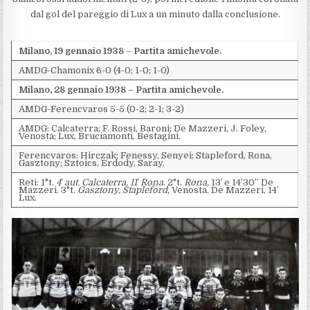
dal gol del pareggio di Lux a un minuto dalla conclusione.
Milano, 19 gennaio 1938
–
Partita amichevole.
AMDG-Chamonix 6-0 (4-0; 1-0; 1-0)
Milano, 28 gennaio 1938 – Partita amichevole.
AMDG-Ferencvaros 5-5 (0-2; 2-1; 3-2)
AMDG: Calcaterra; F. Rossi, Baroni; De Mazzeri, J. Foley,
Venosta; Lux, Bruciamonti, Bestagini.
Ferencvaros: Hirczak; Fenessy, Senyei; Stapleford, Rona,
Gasztony; Sztoics, Erdody, Saray.
Reti: 1°t.
4′ aut. Calcaterra, 11′ Rona
. 2°t.
Rona,
13′ e 14’30” De
Mazzeri. 3°t.
Gasztony, Stapleford,
Venosta, De Mazzeri, 14′
Lux.