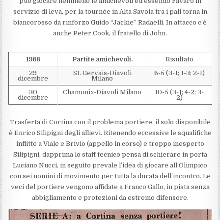
può giocare nemmeno le amichevoli ed essendo Favaro in
servizio di leva, per la tournée in Alta Savoia tra i pali torna in
biancorosso da rinforzo Guido “Jackie” Radaelli. In attacco c’è
anche Peter Cook, il fratello di John.
1968
Partite amichevoli.
Risultato
29
St. Gervais-Diavoli
6-5 (3-1; 1-3; 2-1)
dicembre
Milano
30
Chamonix-Diavoli Milano
10-5 (3-1; 4-2; 3-
dicembre
2)
Trasferta di Cortina con il problema portiere, il solo disponibile
è Enrico Silipigni degli allievi. Ritenendo eccessive le squalifiche
inflitte a Viale e Brivio (appello in corso) e troppo inesperto
Silipigni, dapprima lo staff tecnico pensa di schierare in porta
Luciano Nucci, in seguito prevale l’idea di giocare all’Olimpico
con sei uomini di movimento per tutta la durata dell’incontro. Le
veci del portiere vengono affidate a Franco Gallo, in pista senza
abbigliamento e protezioni da estremo difensore.