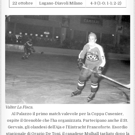
22 ottobre
Lugano-Diavoli Milano
4-3 (1-0; 1-1; 2-2)
Valter La Fisca.
Al Palazzo il primo match valevole per la Coppa Cusenier,
ospite il Grenoble che l’ha organizzata. Partecipano anche il St.
Gervais, gli olandesi dell’Aja e l’Eintracht Francoforte. Esordio
stagionale di Orazio De Toni, il canadese Mulhall tagliato dopo la