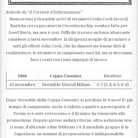
Articolo da “Il Corriere d’Informazione”
Biancorossi a Grenoble privi di stranieri (John Cook lavora).
Ruzicka cerca giocatori in Cecoslovacchia, sembra fatta per
Josef Barta, ma non è così. Difficile trovare un buon attaccante
canadese a metà novembre, la dirigenza sceglie di arruolare a
tutti gli effetti John Cook, che ha dimostrato buone doti di
realizzatore; lo straniero in campionato sarà lui, ma si dovranno
fare i conti con i suoi impegni di lavoro.
1968
Coppa Cusenier.
Risultato
15 novembre
Grenoble-Diavoli Milano
5-7 (1-2; 4-1; 0-4)
Dopo Grenoble della Coppa Cusenier si perdono le tracce! E’ già
tempo di campionato, serie A ridotta a quattro partecipanti, il
Torino si è auto-retrocesso e il Brunico ha rinunciato alla
promozione. Doppio girone andata/ritorno, altre soluzione non
ci sono, d’altronde a fine febbraio c’è il mondiale gruppo B in
Jugoslavia, un minimo di preparazione è indispensabile.