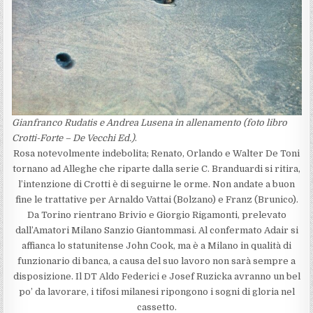
Gianfranco Rudatis e Andrea Lusena in allenamento
(foto libro
Crotti-Forte – De Vecchi Ed.)
.
Rosa notevolmente indebolita; Renato, Orlando e Walter De Toni
tornano ad Alleghe che riparte dalla serie C. Branduardi si ritira,
l’intenzione di Crotti è di seguirne le orme. Non andate a buon
fine le trattative per Arnaldo Vattai (Bolzano) e Franz (Brunico).
Da Torino rientrano Brivio e Giorgio Rigamonti, prelevato
dall’Amatori Milano Sanzio Giantommasi. Al confermato Adair si
affianca lo statunitense John Cook, ma è a Milano in qualità di
funzionario di banca, a causa del suo lavoro non sarà sempre a
disposizione. Il DT Aldo Federici e Josef Ruzicka avranno un bel
po’ da lavorare, i tifosi milanesi ripongono i sogni di gloria nel
cassetto.