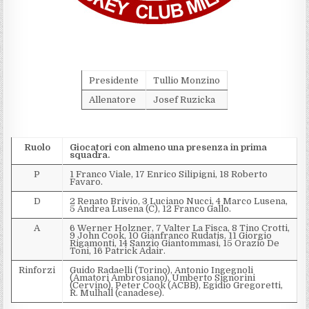
Presidente
Tullio Monzino
Allenatore
Josef Ruzicka
Ruolo
Giocatori con almeno una presenza in prima
squadra.
P
1 Franco Viale, 17 Enrico Silipigni, 18 Roberto
Favaro.
D
2 Renato Brivio, 3 Luciano Nucci, 4 Marco Lusena,
5 Andrea Lusena (C), 12 Franco Gallo.
A
6 Werner Holzner, 7 Valter La Fisca, 8 Tino Crotti,
9 John Cook, 10 Gianfranco Rudatis, 11 Giorgio
Rigamonti, 14 Sanzio Giantommasi, 15 Orazio De
Toni, 16 Patrick Adair.
Rinforzi
Guido Radaelli (Torino), Antonio Ingegnoli
(Amatori Ambrosiano), Umberto Signorini
(Cervino), Peter Cook (ACBB), Egidio Gregoretti,
R. Mulhall (canadese).