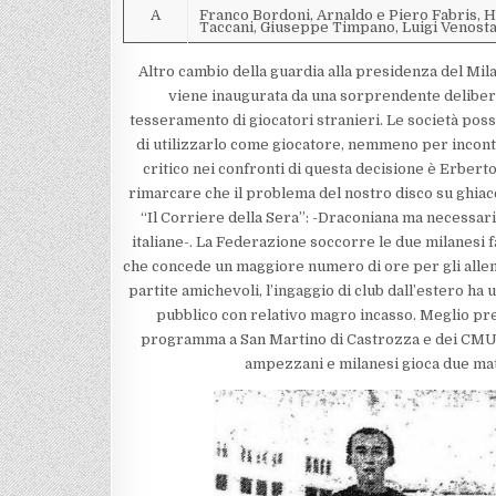
A
Franco Bordoni, Arnaldo e Piero Fabris, H
Taccani, Giuseppe Timpano, Luigi Venosta
Altro cambio della guardia alla presidenza del Mil
viene inaugurata da una sorprendente delibera 
tesseramento di giocatori stranieri. Le società poss
di utilizzarlo come giocatore, nemmeno per incontri
critico nei confronti di questa decisione è Erber
rimarcare che il problema del nostro disco su ghiacci
“Il Corriere della Sera”: -Draconiana ma necessaria
italiane-. La Federazione soccorre le due milanesi f
che concede un maggiore numero di ore per gli allena
partite amichevoli, l’ingaggio di club dall’estero ha 
pubblico con relativo magro incasso. Meglio prep
programma a San Martino di Castrozza e dei CMU a 
ampezzani e milanesi gioca due ma