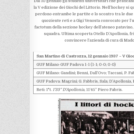
Dal 10 gennaio gli studenti universitari che pratica
la V edizione dei Giochi del Littorio. Nell’hockey si q
perdono entrambe le partite e lo scontro tra le due f
quoziente reti e a Gigi Venosta convocato per l’u
factotum della sezione hockey dell’ateneo patavino, 
squadra. Ultima scoperta Otello D’Apollonia, friu
convincere l’azienda di cura di Mado
San Martino di Castrozza, 12 gennaio 1937 – V Gioch
GUF Milano-GUF Padova 1-1 (1-1; 0-0; 0-0)
GUF Milano: Gandini; Benni, Dall’Ovo; Taccani, P. Fa
GUF Padova: Magrini; G. Fabbris, Sala; D’Apollonia, 
Reti: 1°t.
1’33” D’Apollonia
, 11’45” Piero Fabris.