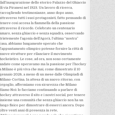
dall’inaugurazione dello storico Palazzo del Ghiaccio
di via Piranesi nel 1923. Un lavoro di ricerca,
raccogliendo testimonianze, anno dopo anno,
attraverso tutti i suoi protagonisti, fatto pensando di
tenere così accesa la fiammella della passione
attraverso il ricordo. Celebrato un centenario
amaro, senza ghiaccio e senza squadra, osservando
tristemente l’agonia dell’Agorà, l’ultima “nostra”
casa, abbiamo lungamente sperato che
l’appuntamento olimpico potesse fornire la città di
nuove strutture per rilanciare il movimento
hockeistico. Le cose, ad ora, non sono certamente
andate come speravamo ma la passione per l’hockey
a Milano è più viva che mai, come dimostrato il 10
gennaio 2026, a meno di un mese dalle Olimpiadi di
Milano-Cortina. In attesa di un nuovo ritorno, con
orgoglio, affermiamo con sicurezza che Milano
Siamo Noi: lo facciamo continuando a parlare di
hockey attraverso il sito e i nostri social, per tenere
insieme una comunità che senza ghiaccio non ha un
luogo fisico per dimostrare di esserci ancora. Dopo
oltre venti anni di presenza in rete,