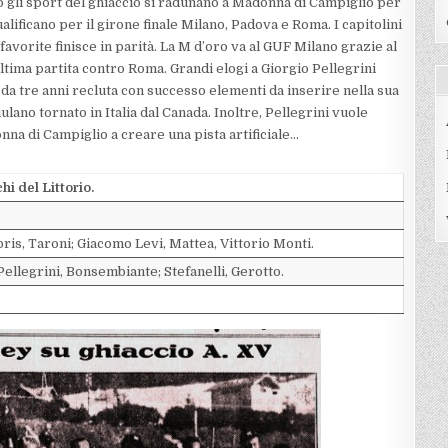
no gli sport del ghiaccio si radunano a Madonna di Campiglio per
ualificano per il girone finale Milano, Padova e Roma. I capitolini
avorite finisce in parità. La M d’oro va al GUF Milano grazie al
ltima partita contro Roma. Grandi elogi a Giorgio Pellegrini
da tre anni recluta con successo elementi da inserire nella sua
lano tornato in Italia dal Canada. Inoltre, Pellegrini vuole
nna di Campiglio a creare una pista artificiale…
i del Littorio.
bris, Taroni; Giacomo Levi, Mattea, Vittorio Monti.
Pellegrini, Bonsembiante; Stefanelli, Gerotto.