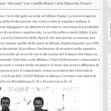
ans “Giovanni” Lux, Camillo Mussi, Carlo Signorini, Franco
.
ano, Carlo Biraghi succede ad Albino Pasini. La nuova stagione
della Federazione che vieta a tutte le squadre italiane il
ono ingaggiare un allenatore straniero, ma senza la possibilità
 di carattere amichevole. La scelta solleva molti dubbi, il più
to Levi (La Gazzetta dello Sport) che non perde occasione per
o rimane quello delle piste artificiali. Esplicitamente pro FISI
 decisione di proibire l’inclusione di stranieri nelle squadre
avorendo gli accordi con la direzione del Palazzo del Ghiaccio,
menti. Fatti due conti, Milano e Diavoli Rossoneri rinunciano a
un costo e senza stelle straniere si teme una scarsa affluenza di
ararsi per il campionato, senza scordarsi dei Littoriali in
Zell am See. Il GUF Milano si allena a Cortina e una mista di
tch con Norimberga (1-3) e Ferencvaros (0-5).