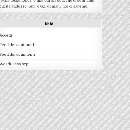
“Milanosiamonoi” è una parola sola che ci sentiamo
cucita addosso. Ieri, oggi, domani, noi ci saremo.
META
Accedi
Feed dei contenuti
Feed dei commenti
WordPress.org