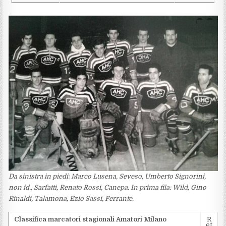
Da sinistra in piedi: Marco Lusena, Seveso, Umberto Signorini,
non id., Sarfatti, Renato Rossi, Canepa. In prima fila: Wild, Gino
Rinaldi, Talamona, Ezio Sassi, Ferrante.
Classifica marcatori stagionali Amatori Milano
R
et