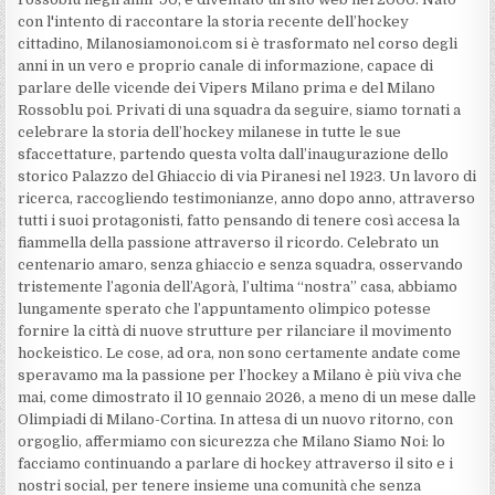
con l'intento di raccontare la storia recente dell’hockey
cittadino, Milanosiamonoi.com si è trasformato nel corso degli
anni in un vero e proprio canale di informazione, capace di
parlare delle vicende dei Vipers Milano prima e del Milano
Rossoblu poi. Privati di una squadra da seguire, siamo tornati a
celebrare la storia dell’hockey milanese in tutte le sue
sfaccettature, partendo questa volta dall’inaugurazione dello
storico Palazzo del Ghiaccio di via Piranesi nel 1923. Un lavoro di
ricerca, raccogliendo testimonianze, anno dopo anno, attraverso
tutti i suoi protagonisti, fatto pensando di tenere così accesa la
fiammella della passione attraverso il ricordo. Celebrato un
centenario amaro, senza ghiaccio e senza squadra, osservando
tristemente l’agonia dell’Agorà, l’ultima “nostra” casa, abbiamo
lungamente sperato che l’appuntamento olimpico potesse
fornire la città di nuove strutture per rilanciare il movimento
hockeistico. Le cose, ad ora, non sono certamente andate come
speravamo ma la passione per l’hockey a Milano è più viva che
mai, come dimostrato il 10 gennaio 2026, a meno di un mese dalle
Olimpiadi di Milano-Cortina. In attesa di un nuovo ritorno, con
orgoglio, affermiamo con sicurezza che Milano Siamo Noi: lo
facciamo continuando a parlare di hockey attraverso il sito e i
nostri social, per tenere insieme una comunità che senza