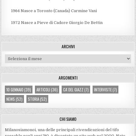
1964
Nasce a Toronto (Canada) Carmine Vani
1972
Nasce a Pieve di Cadore Giorgio De Bettin
ARCHIVI
Archivi
ARGOMENTI
10 GENNAIO
(39)
ARTICOLI
(36)
CA' DEL GIAZZ
(7)
INTERVISTE
(7)
NEWS
(52)
STORIA
(52)
CHI SIAMO
Milanosiamonoi, una delle principali rivendicazioni del tifo
rossoblu negli anni '90, è diventato un sito web nel 2000. Nato