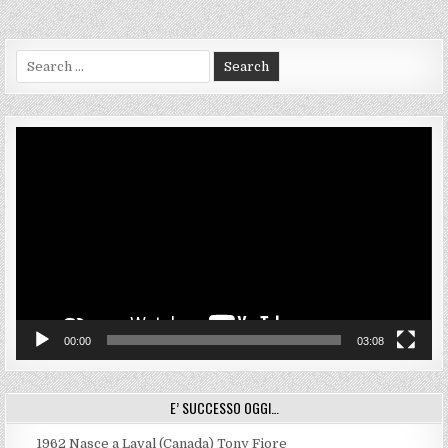
Search
for:
Video
Player
00:00
03:08
E’ SUCCESSO OGGI…
1962
Nasce a Laval (Canada) Tony Fiore