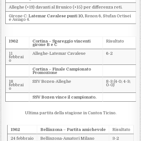
Alleghe (+19) davanti al Brunico (+15) per differenza reti.
Girone C:
Latemar Cavalese punti 10,
Renon 6, Stufan Ortisei
e Asiago 4.
1962
Cortina –
Spareggio vincenti
Risultato
girone B e C
11
Alleghe-Latemar Cavalese
6-2
febbrai
o
Cortina
–
Finale Campionato
Promozione
18
SSV Bozen-Alleghe
8-3 (4-0; 4-3;
febbrai
0-0)
o
SSV Bozen vince il campionato.
Ultima partita della stagione in Canton Ticino.
1962
Bellinzona
–
Partita amichevole
Risultato
24 febbraio
Bellinzona-Amatori Milano
3-2