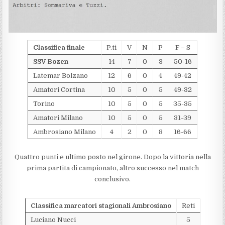
Classifica finale
P.ti
V
N
P
F – S
SSV Bozen
14
7
0
3
50-16
Latemar Bolzano
12
6
0
4
49-42
Amatori Cortina
10
5
0
5
49-32
Torino
10
5
0
5
35-35
Amatori Milano
10
5
0
5
31-39
Ambrosiano Milano
4
2
0
8
16-66
Quattro punti e ultimo posto nel girone. Dopo la vittoria nella
prima partita di campionato, altro successo nel match
conclusivo.
Classifica marcatori stagionali Ambrosiano
Reti
Luciano Nucci
5