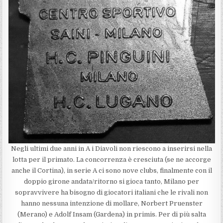
Negli ultimi due anni in A i Diavoli non riescono a inserirsi nella
lotta per il primato. La concorrenza è cresciuta (se ne accorge
anche il Cortina), in serie A ci sono nove clubs, finalmente con il
doppio girone andata/ritorno si gioca tanto, Milano per
sopravvivere ha bisogno di giocatori italiani che le rivali non
hanno nessuna intenzione di mollare, Norbert Pruenster
(Merano) e Adolf Insam (Gardena) in primis. Per di più salta