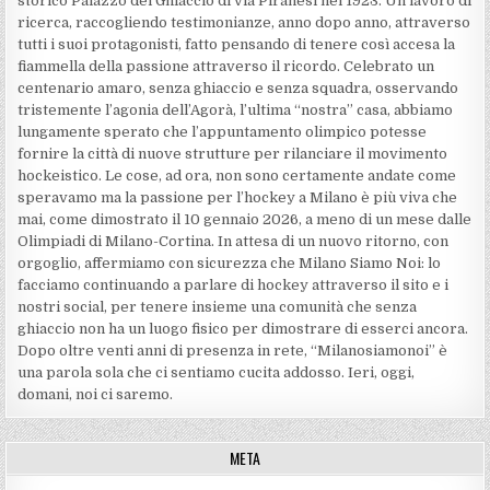
storico Palazzo del Ghiaccio di via Piranesi nel 1923. Un lavoro di
ricerca, raccogliendo testimonianze, anno dopo anno, attraverso
tutti i suoi protagonisti, fatto pensando di tenere così accesa la
fiammella della passione attraverso il ricordo. Celebrato un
centenario amaro, senza ghiaccio e senza squadra, osservando
tristemente l’agonia dell’Agorà, l’ultima “nostra” casa, abbiamo
lungamente sperato che l’appuntamento olimpico potesse
fornire la città di nuove strutture per rilanciare il movimento
hockeistico. Le cose, ad ora, non sono certamente andate come
speravamo ma la passione per l’hockey a Milano è più viva che
mai, come dimostrato il 10 gennaio 2026, a meno di un mese dalle
Olimpiadi di Milano-Cortina. In attesa di un nuovo ritorno, con
orgoglio, affermiamo con sicurezza che Milano Siamo Noi: lo
facciamo continuando a parlare di hockey attraverso il sito e i
nostri social, per tenere insieme una comunità che senza
ghiaccio non ha un luogo fisico per dimostrare di esserci ancora.
Dopo oltre venti anni di presenza in rete, “Milanosiamonoi” è
una parola sola che ci sentiamo cucita addosso. Ieri, oggi,
domani, noi ci saremo.
META