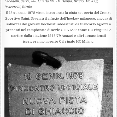
Lacedelli, Serra, Fill. Quarta fila: Da Deppo, Brivio, Mc Kay,
Pescerelli, Birula.
Il 18 gennaio 1978 viene inaugurata la pista scoperta del Centro
Sportivo Saini. Diverrà il rifugio dell’hockey milanese, ancora di
salvezza dei giovani hockeisti addestrati da Giancarlo Agazzi e
presenti nel campionato di serie C 1976/77 come HC Pinguini. A
partire dalla stagione 1978/79 Agazzi e altri appassionati
iscriveranno in serie C il rinato HC Milano.