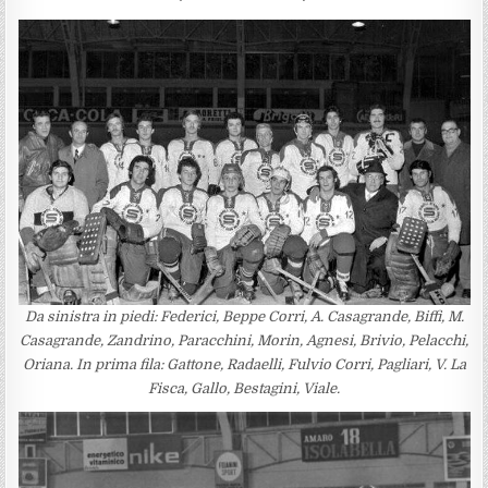
Da sinistra in piedi: Federici, Beppe Corri, A. Casagrande, Biffi, M.
Casagrande, Zandrino, Paracchini, Morin, Agnesi, Brivio, Pelacchi,
Oriana. In prima fila: Gattone, Radaelli, Fulvio Corri, Pagliari, V. La
Fisca, Gallo, Bestagini, Viale.