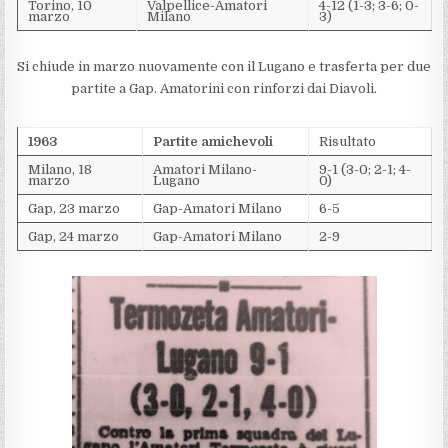
Torino, 10
Valpellice-Amatori
4-12 (1-3; 3-6; 0-
marzo
Milano
3)
Si chiude in marzo nuovamente con il Lugano e trasferta per due
partite a Gap. Amatorini con rinforzi dai Diavoli.
1963
Partite amichevoli
Risultato
Milano, 18
Amatori Milano-
9-1 (3-0; 2-1; 4-
marzo
Lugano
0)
Gap, 23 marzo
Gap-Amatori Milano
6-5
Gap, 24 marzo
Gap-Amatori Milano
2-9