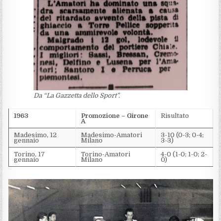
Da “La Gazzetta dello Sport”.
1963
Promozione – Girone
Risultato
A
Madesimo, 12
Madesimo-Amatori
3-10 (0-3; 0-4;
gennaio
Milano
3-3)
Torino, 17
Torino-Amatori
4-0 (1-0; 1-0; 2-
gennaio
Milano
0)