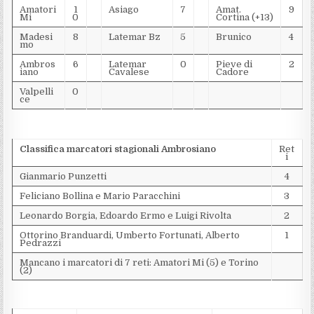
Amatori
1
Asiago
7
Amat.
9
Mi
0
Cortina (+13)
Madesi
8
Latemar Bz
5
Brunico
4
mo
Ambros
6
Latemar
0
Pieve di
2
iano
Cavalese
Cadore
Valpelli
0
ce
Classifica marcatori stagionali Ambrosiano
Ret
i
Gianmario Punzetti
4
Feliciano Bollina e Mario Paracchini
3
Leonardo Borgia, Edoardo Ermo e Luigi Rivolta
2
Ottorino Branduardi, Umberto Fortunati, Alberto
1
Pedrazzi
Mancano i marcatori di 7 reti: Amatori Mi (5) e Torino
(2)