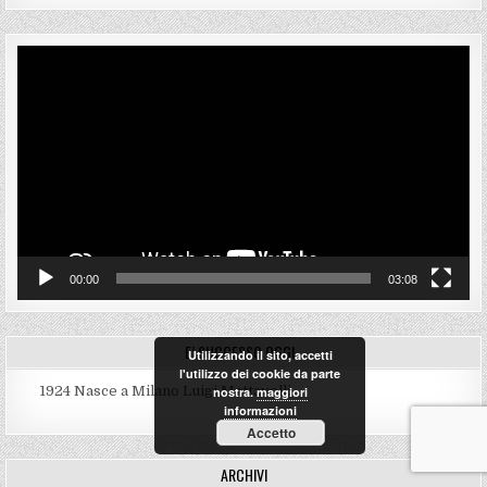
Video
Player
00:00
03:08
E’ SUCCESSO OGGI…
Utilizzando il sito, accetti
l'utilizzo dei cookie da parte
1924
Nasce a Milano Luigi Mattavelli
nostra.
maggiori
informazioni
Accetto
ARCHIVI