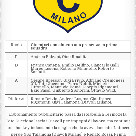
Ruolo
Giocatori con almeno una presenza in prima
squadra.
P
Andrea Balzani, Gino Rinaldi.
D
Franco Canepa, Emilio Delfino, Giancarlo Galli,
Marco Lusena, Roberto Minutello, Roberto
Sarfatti.
A
Cesare Bressan, Gigi Brivio, Adriano Cremonesi
(C), Toto Guccione, Piero Nobili, Michele
Ottonello, Maurizio Pomé, Giorgio Rigamonti,
Ezio Sassi, Umberto Signorini, Ottavio Wild.
Rinforzi
Renato Brivio, Andrea Lusena, Gianfranco
Rigamonti, Gigi Talamona (Diavoli Milano).
L’abbinamento pubblicitario passa da Isolabella a Termozeta.
Toto Guccione lascia i Diavoli per impegni di lavoro, ma continua
con l’hockey indossando la maglia che lo aveva lanciato. L’attacco
perde Gigi Talamona (Diavoli Milano) e Renato Rossi. Prima