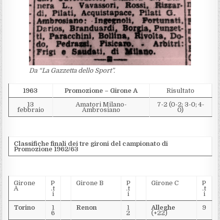
Da “La Gazzetta dello Sport”.
1963
Promozione – Girone A
Risultato
13
Amatori Milano-
7-2 (0-2; 3-0; 4-
febbraio
Ambrosiano
0)
Classifiche finali dei tre gironi del campionato di
Promozione 1962/63
Girone
P
Girone B
P
Girone C
P
A
.t
.t
.t
i
i
i
Torino
1
Renon
1
Alleghe
9
6
2
(+22)