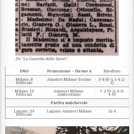
Da “La Gazzetta dello Sport”.
1963
Promozione – Girone A
Risultato
Milano, 8
Amatori Milano-Torino
3-6 (0-1; 1-4; 2-
febbraio
1)
Milano, 13
Amatori Milano-
7-2 (0-2; 3-0;
febbraio
Ambrosiano
4-0)
Partita amichevole
Lugano, 23
Lugano-Amatori Milano
12-4
febbraio