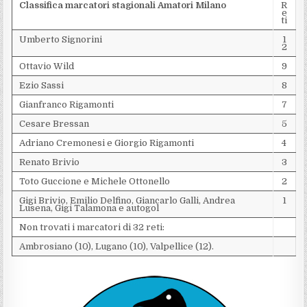
Classifica marcatori stagionali Amatori Milano
R
e
ti
Umberto Signorini
1
2
Ottavio Wild
9
Ezio Sassi
8
Gianfranco Rigamonti
7
Cesare Bressan
5
Adriano Cremonesi e Giorgio Rigamonti
4
Renato Brivio
3
Toto Guccione e Michele Ottonello
2
Gigi Brivio, Emilio Delfino, Giancarlo Galli, Andrea
1
Lusena, Gigi Talamona e autogol
Non trovati i marcatori di 32 reti:
Ambrosiano (10), Lugano (10), Valpellice (12).