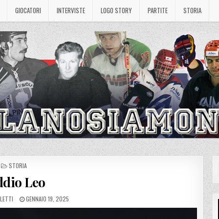
GIOCATORI
INTERVISTE
LOGO STORY
PARTITE
STORIA
POSTED
STORIA
IN
ddio Leo
PUBLISHED
LETTI
GENNAIO 19, 2025
DATE: