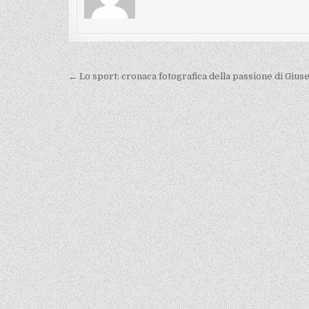
Navigazione
← Lo sport: cronaca fotografica della passione di Gi
articoli