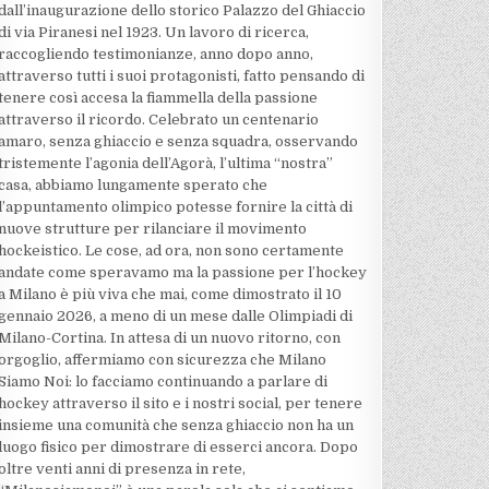
dall’inaugurazione dello storico Palazzo del Ghiaccio
di via Piranesi nel 1923. Un lavoro di ricerca,
raccogliendo testimonianze, anno dopo anno,
attraverso tutti i suoi protagonisti, fatto pensando di
tenere così accesa la fiammella della passione
attraverso il ricordo. Celebrato un centenario
amaro, senza ghiaccio e senza squadra, osservando
tristemente l’agonia dell’Agorà, l’ultima “nostra”
casa, abbiamo lungamente sperato che
l’appuntamento olimpico potesse fornire la città di
nuove strutture per rilanciare il movimento
hockeistico. Le cose, ad ora, non sono certamente
andate come speravamo ma la passione per l’hockey
a Milano è più viva che mai, come dimostrato il 10
gennaio 2026, a meno di un mese dalle Olimpiadi di
Milano-Cortina. In attesa di un nuovo ritorno, con
orgoglio, affermiamo con sicurezza che Milano
Siamo Noi: lo facciamo continuando a parlare di
hockey attraverso il sito e i nostri social, per tenere
insieme una comunità che senza ghiaccio non ha un
luogo fisico per dimostrare di esserci ancora. Dopo
oltre venti anni di presenza in rete,