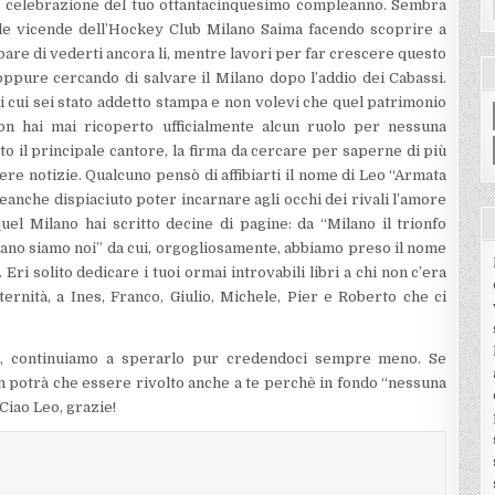
la celebrazione del tuo ottantacinquesimo compleanno. Sembra
 le vicende dell’Hockey Club Milano Saima facendo scoprire a
i pare di vederti ancora li, mentre lavori per far crescere questo
ppure cercando di salvare il Milano dopo l’addio dei Cabassi.
di cui sei stato addetto stampa e non volevi che quel patrimonio
n hai mai ricoperto ufficialmente alcun ruolo per nessuna
ato il principale cantore, la firma da cercare per saperne di più
vere notizie. Qualcuno pensò di affibiarti il nome di Leo “Armata
eanche dispiaciuto poter incarnare agli occhi dei rivali l’amore
uel Milano hai scritto decine di pagine: da “Milano il trionfo
lano siamo noi” da cui, orgogliosamente, abbiamo preso il nome
ri solito dedicare i tuoi ormai introvabili libri a chi non c’era
ternità, a Ines, Franco, Giulio, Michele, Pier e Roberto che ci
ttà, continuiamo a sperarlo pur credendoci sempre meno. Se
n potrà che essere rivolto anche a te perchè in fondo “nessuna
 Ciao Leo, grazie!