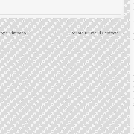
useppe Timpano
Renato Brivio: il Capitano! →