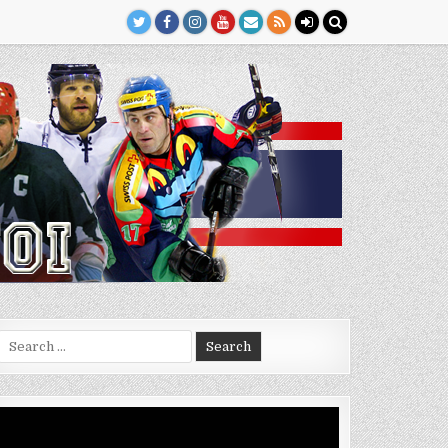
Search
for:
Video
Player