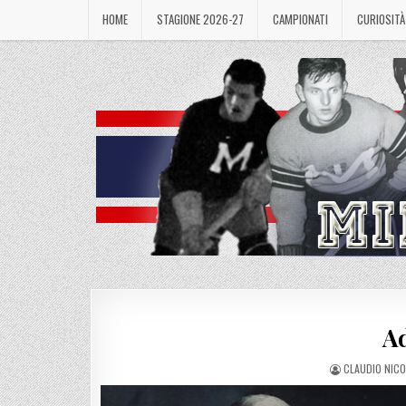
Skip
HOME
STAGIONE 2026-27
CAMPIONATI
CURIOSITÀ
to
content
A
AUTHOR:
CLAUDIO NICO