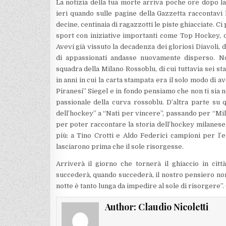
La notizia della tua morte arriva poche ore dopo 
ieri quando sulle pagine della Gazzetta raccontavi
decine, centinaia di ragazzotti le piste ghiacciate. C
sport con iniziative importanti come Top Hockey, o
Avevi già
vissuto la decadenza dei gloriosi Diavoli, 
di appassionati andasse nuovamente disperso. No
squadra della Milano Rossoblu, di cui tuttavia sei st
in anni in cui la carta stampata era il solo modo di a
Piranesi” Siegel e in fondo pensiamo che non ti sia n
passionale della curva rossoblu. D’altra parte su q
dell’hockey” a “Nati per vincere”, passando per “Mi
per poter raccontare la storia dell’hockey milanese. E
più: a Tino Crotti e Aldo Federici campioni per l’e
lasciarono prima che il sole risorgesse.
Arriverà il giorno che tornerà il ghiaccio in ci
succederà, quando succederà, il nostro pensiero no
notte è tanto lunga da impedire al sole di risorgere”.
Author:
Claudio Nicoletti