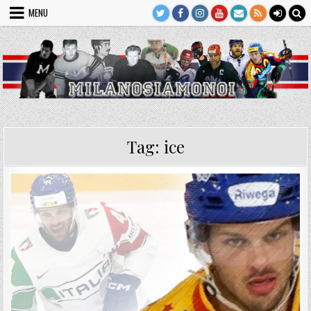
Skip
MENU
to
content
Tag:
ice