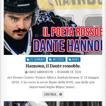
10 GENNAIO
ARTICOLI
NEWS
Posted
in
Hannoun, il Dante rossoblu.
AUTHOR:
PUBLISHED
CARLO SANSILVESTRI
GIUGNO 24, 2026
DATE:
Art House Center, Prince Albert, Saskatchewan. E’ 13 maggio
2019, è in corso la serie finale della WHL, una delle più
importanti leghe Major junior…
HANNOUN,
CONTINUA...
IL
DANTE
ROSSOBLU.