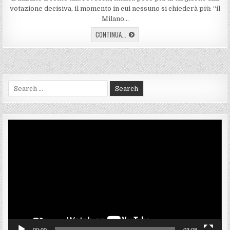
votazione decisiva, il momento in cui nessuno si chiederà più: “il
Milano…
MILANO
CONTINUA...
HC
IN
ICE?
Search
for:
Video
Player
00:00
03:08