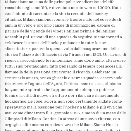
Milanosiamonoi, una delle principali rivendicazioni del tifo
rossoblu negli anni '90, è diventato un sito web nel 2000. Nato
con l'intento di raccontare la storia recente dell’hockey
cittadino, Milanosiamonoi.com si è trasformato nel corso degli
anni in un vero e proprio canale di informazione, capace di
parlare delle vicende dei Vipers Milano prima e del Milano
Rossoblu poi. Privati di una squadra da seguire, siamo tornati a
celebrare la storia dell’hockey milanese in tutte le sue
sfaccettature, partendo questa volta dall’inaugurazione dello
storico Palazzo del Ghiaccio di via Piranesi nel 1923. Un lavoro di
ricerca, raccogliendo testimonianze, anno dopo anno, attraverso
tutti i suoi protagonisti, fatto pensando di tenere così accesa la
fiammella della passione attraverso il ricordo. Celebrato un
centenario amaro, senza ghiaccio e senza squadra, osservando
tristemente l’agonia dell’Agorà, l’ultima “nostra” casa, abbiamo
lungamente sperato che l’appuntamento olimpico potesse
fornire la città di nuove strutture per rilanciare il movimento
hockeistico. Le cose, ad ora, non sono certamente andate come
speravamo ma la passione per l’hockey a Milano è più viva che
mai, come dimostrato il 10 gennaio 2026, a meno di un mese dalle
Olimpiadi di Milano-Cortina. In attesa di un nuovo ritorno, con
orgoglio, affermiamo con sicurezza che Milano Siamo Noi: lo
facciamo continuando a parlare di hockey attraverso il sito e i