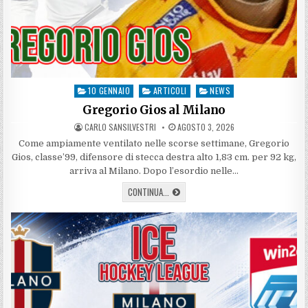
10 GENNAIO
ARTICOLI
NEWS
Posted
in
Gregorio Gios al Milano
AUTHOR:
PUBLISHED
CARLO SANSILVESTRI
AGOSTO 3, 2026
DATE:
Come ampiamente ventilato nelle scorse settimane, Gregorio
Gios, classe’99, difensore di stecca destra alto 1,83 cm. per 92 kg,
arriva al Milano. Dopo l’esordio nelle…
GREGORIO
CONTINUA...
GIOS
AL
MILANO