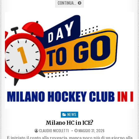
MICHAEL
CONTINUA...
DAL
COLLE,
UN
ALTRO
NHLER
A
MILANO
NEWS
Posted
in
Milano HC in ICE?
AUTHOR:
PUBLISHED
CLAUDIO NICOLETTI
MAGGIO 31, 2026
DATE:
È iniziato il conto alla rovescia, manca poco più di un giorno alla