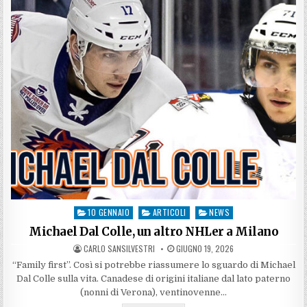
10 GENNAIO
ARTICOLI
NEWS
Posted
in
Michael Dal Colle, un altro NHLer a Milano
AUTHOR:
PUBLISHED
CARLO SANSILVESTRI
GIUGNO 19, 2026
DATE:
“Family first”. Così si potrebbe riassumere lo sguardo di Michael
Dal Colle sulla vita. Canadese di origini italiane dal lato paterno
(nonni di Verona), ventinovenne…