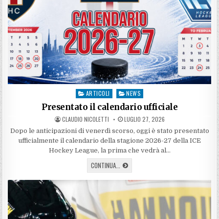
ARTICOLI
NEWS
Posted
in
Presentato il calendario ufficiale
AUTHOR:
PUBLISHED
CLAUDIO NICOLETTI
LUGLIO 27, 2026
DATE:
Dopo le anticipazioni di venerdì scorso, oggi è stato presentato
ufficialmente il calendario della stagione 2026-27 della ICE
Hockey League, la prima che vedrà al…
PRESENTATO
CONTINUA...
IL
CALENDARIO
UFFICIALE