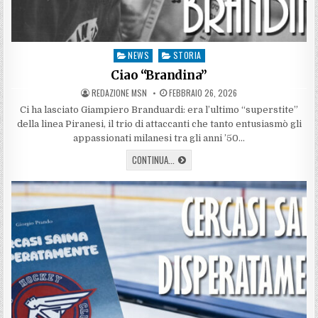
NEWS
STORIA
Posted
in
Ciao “Brandina”
AUTHOR:
PUBLISHED
REDAZIONE MSN
FEBBRAIO 26, 2026
DATE:
Ci ha lasciato Giampiero Branduardi: era l’ultimo “superstite”
della linea Piranesi, il trio di attaccanti che tanto entusiasmò gli
appassionati milanesi tra gli anni ’50…
CIAO
CONTINUA...
“BRANDINA”