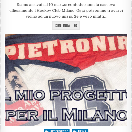
DATE:
Siamo arrivati al 10 marzo: centodue anni fa nasceva
ufficialmente l’Hockey Club Milano. Oggi potremmo trovarci
vicino ad un nuovo inizio. Se è vero infatti…
MILANO
CONTINUA...
IN
ICE?
UNA
CORDATA
ESCE
ALLO
SCOPERTO
INTERVISTE
NEWS
Posted