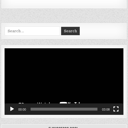
articoli
Search
for:
Video
Player
00:00
03:08