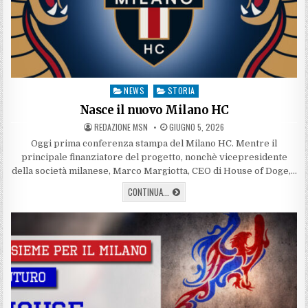
NEWS
STORIA
Posted
in
Nasce il nuovo Milano HC
AUTHOR:
PUBLISHED
REDAZIONE MSN
GIUGNO 5, 2026
DATE:
Oggi prima conferenza stampa del Milano HC. Mentre il
principale finanziatore del progetto, nonchè vicepresidente
della società milanese, Marco Margiotta, CEO di House of Doge,…
NASCE
CONTINUA...
IL
NUOVO
MILANO
HC