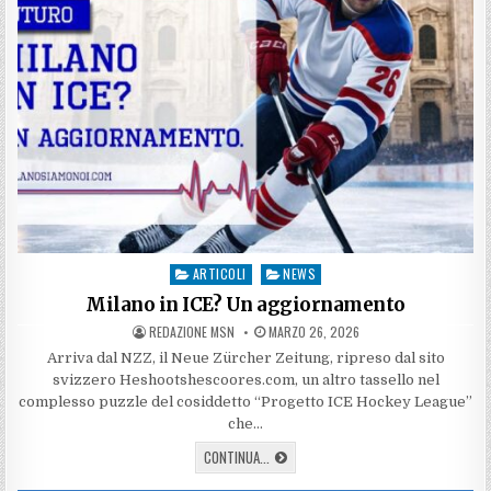
ARTICOLI
NEWS
Posted
in
Milano in ICE? Un aggiornamento
AUTHOR:
PUBLISHED
REDAZIONE MSN
MARZO 26, 2026
DATE:
Arriva dal NZZ, il Neue Zürcher Zeitung, ripreso dal sito
svizzero Heshootshescoores.com, un altro tassello nel
complesso puzzle del cosiddetto “Progetto ICE Hockey League”
che…
MILANO
CONTINUA...
IN
ICE?