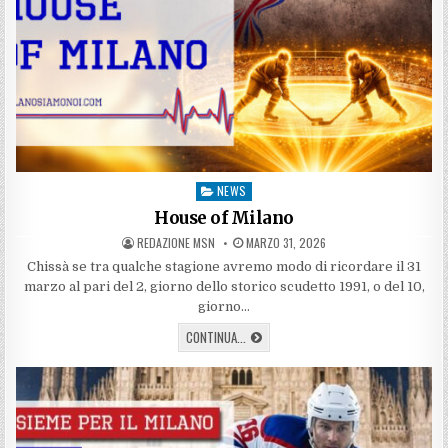
NEWS
Posted
in
House of Milano
AUTHOR:
PUBLISHED
REDAZIONE MSN
MARZO 31, 2026
DATE:
Chissà se tra qualche stagione avremo modo di ricordare il 31
marzo al pari del 2, giorno dello storico scudetto 1991, o del 10,
giorno…
HOUSE
CONTINUA...
OF
MILANO