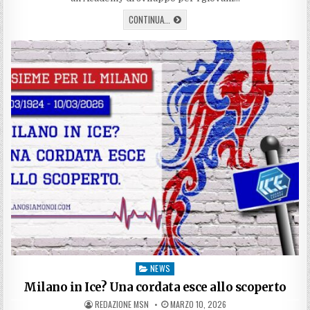
PROGETTO
CONTINUA...
PIETRONIRO:
UN
AGGIORNAMENTO
NEWS
Posted
in
Milano in Ice? Una cordata esce allo scoperto
AUTHOR:
PUBLISHED
REDAZIONE MSN
MARZO 10, 2026