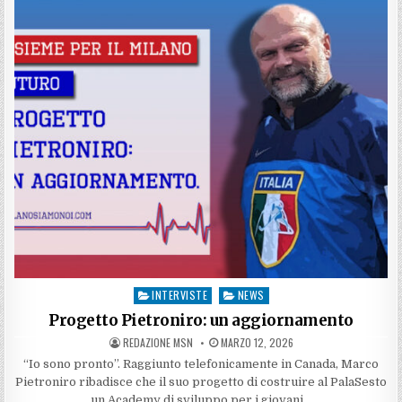
UN
AGGIORNAMENTO
INTERVISTE
NEWS
Posted
in
Progetto Pietroniro: un aggiornamento
AUTHOR:
PUBLISHED
REDAZIONE MSN
MARZO 12, 2026
DATE:
“Io sono pronto”. Raggiunto telefonicamente in Canada, Marco
Pietroniro ribadisce che il suo progetto di costruire al PalaSesto
un Academy di sviluppo per i giovani…