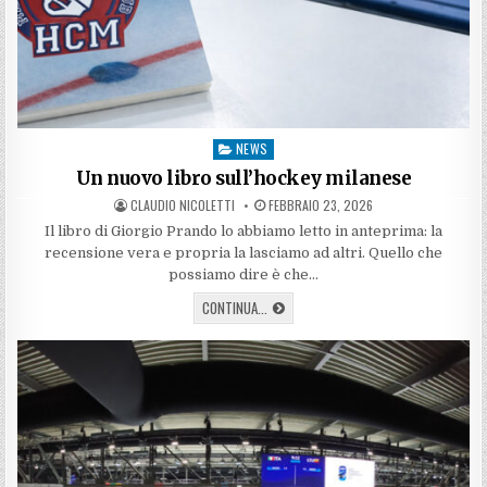
NEWS
Posted
in
Un nuovo libro sull’hockey milanese
AUTHOR:
PUBLISHED
CLAUDIO NICOLETTI
FEBBRAIO 23, 2026
DATE:
Il libro di Giorgio Prando lo abbiamo letto in anteprima: la
recensione vera e propria la lasciamo ad altri. Quello che
possiamo dire è che…
UN
CONTINUA...
NUOVO
LIBRO
SULL’HOCKEY
MILANESE