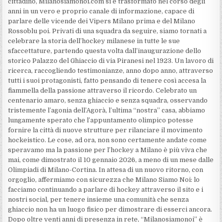
cittadino, Milanosiamonoi.com si è trasformato nel corso degli
anni in un vero e proprio canale di informazione, capace di
parlare delle vicende dei Vipers Milano prima e del Milano
Rossoblu poi. Privati di una squadra da seguire, siamo tornati a
celebrare la storia dell’hockey milanese in tutte le sue
sfaccettature, partendo questa volta dall’inaugurazione dello
storico Palazzo del Ghiaccio di via Piranesi nel 1923. Un lavoro di
ricerca, raccogliendo testimonianze, anno dopo anno, attraverso
tutti i suoi protagonisti, fatto pensando di tenere così accesa la
fiammella della passione attraverso il ricordo. Celebrato un
centenario amaro, senza ghiaccio e senza squadra, osservando
tristemente l’agonia dell’Agorà, l’ultima “nostra” casa, abbiamo
lungamente sperato che l’appuntamento olimpico potesse
fornire la città di nuove strutture per rilanciare il movimento
hockeistico. Le cose, ad ora, non sono certamente andate come
speravamo ma la passione per l’hockey a Milano è più viva che
mai, come dimostrato il 10 gennaio 2026, a meno di un mese dalle
Olimpiadi di Milano-Cortina. In attesa di un nuovo ritorno, con
orgoglio, affermiamo con sicurezza che Milano Siamo Noi: lo
facciamo continuando a parlare di hockey attraverso il sito e i
nostri social, per tenere insieme una comunità che senza
ghiaccio non ha un luogo fisico per dimostrare di esserci ancora.
Dopo oltre venti anni di presenza in rete, “Milanosiamonoi” è