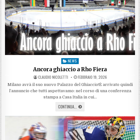
NEWS
Posted
in
Ancora ghiaccio a Rho Fiera
AUTHOR:
PUBLISHED
CLAUDIO NICOLETTI
FEBBRAIO 19, 2026
DATE:
Milano avrà il suo nuovo Palazzo del Ghiaccio!È arrivato quindi
l’annuncio che tutti aspettavamo: nel corso di una conferenza
stampa a Casa Italia in cui…
ANCORA
CONTINUA...
GHIACCIO
A
RHO
FIERA