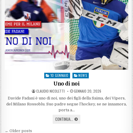
10 GENNAIO
NEWS
Posted
in
Uno di noi
AUTHOR:
PUBLISHED
CLAUDIO NICOLETTI
GENNAIO 20, 2026
DATE:
Davide Fadani è uno di noi, uno dei figli della Saima, dei Vipers,
del Milano Rossoblu. Suo padre segue l’hockey, se ne innamora,
porta a…
UNO
CONTINUA...
DI
NOI
Navigazione
← Older posts