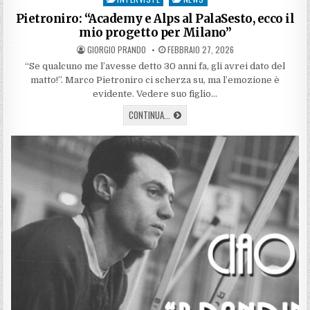
in
Pietroniro: “Academy e Alps al PalaSesto, ecco il
mio progetto per Milano”
AUTHOR:
PUBLISHED
GIORGIO PRANDO
FEBBRAIO 27, 2026
DATE:
“Se qualcuno me l’avesse detto 30 anni fa, gli avrei dato del
matto!”. Marco Pietroniro ci scherza su, ma l’emozione è
evidente. Vedere suo figlio…
PIETRONIRO:
CONTINUA...
“ACADEMY
E
ALPS
AL
PALASESTO,
ECCO
IL
MIO
PROGETTO
PER
MILANO”