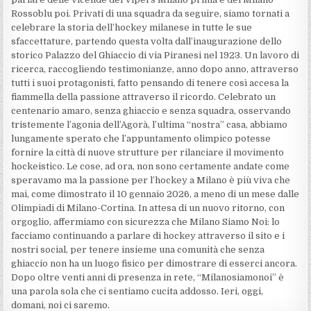
Rossoblu poi. Privati di una squadra da seguire, siamo tornati a
celebrare la storia dell’hockey milanese in tutte le sue
sfaccettature, partendo questa volta dall’inaugurazione dello
storico Palazzo del Ghiaccio di via Piranesi nel 1923. Un lavoro di
ricerca, raccogliendo testimonianze, anno dopo anno, attraverso
tutti i suoi protagonisti, fatto pensando di tenere così accesa la
fiammella della passione attraverso il ricordo. Celebrato un
centenario amaro, senza ghiaccio e senza squadra, osservando
tristemente l’agonia dell’Agorà, l’ultima “nostra” casa, abbiamo
lungamente sperato che l’appuntamento olimpico potesse
fornire la città di nuove strutture per rilanciare il movimento
hockeistico. Le cose, ad ora, non sono certamente andate come
speravamo ma la passione per l’hockey a Milano è più viva che
mai, come dimostrato il 10 gennaio 2026, a meno di un mese dalle
Olimpiadi di Milano-Cortina. In attesa di un nuovo ritorno, con
orgoglio, affermiamo con sicurezza che Milano Siamo Noi: lo
facciamo continuando a parlare di hockey attraverso il sito e i
nostri social, per tenere insieme una comunità che senza
ghiaccio non ha un luogo fisico per dimostrare di esserci ancora.
Dopo oltre venti anni di presenza in rete, “Milanosiamonoi” è
una parola sola che ci sentiamo cucita addosso. Ieri, oggi,
domani, noi ci saremo.