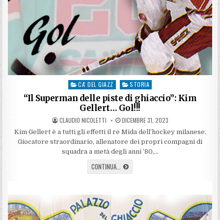
CA' DEL GIAZZ
STORIA
Posted
in
“Il Superman delle piste di ghiaccio”: Kim
Gellert… Gol!!!
AUTHOR:
PUBLISHED
CLAUDIO NICOLETTI
DICEMBRE 31, 2023
DATE:
Kim Gellert è a tutti gli effetti il re Mida dell’hockey milanese.
Giocatore straordinario, allenatore dei propri compagni di
squadra a metà degli anni ’80,…
“IL
CONTINUA...
SUPERMAN
DELLE
PISTE
DI
GHIACCIO”:
KIM
GELLERT…
GOL!!!