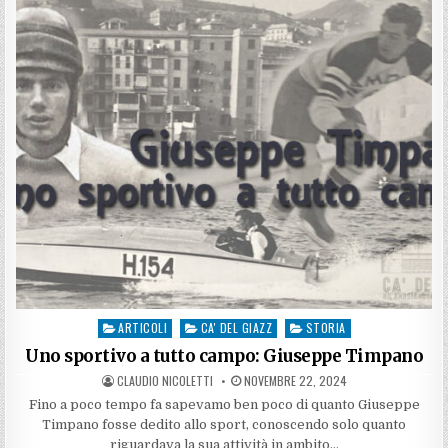
FOTOGRAFICA
DELLA
PASSIONE
DI
GIUSEPPE
TIMPANO
ARTICOLI
CA' DEL GIAZZ
STORIA
Posted
in
Uno sportivo a tutto campo: Giuseppe Timpano
AUTHOR:
PUBLISHED
CLAUDIO NICOLETTI
NOVEMBRE 22, 2024
DATE:
Fino a poco tempo fa sapevamo ben poco di quanto Giuseppe
Timpano fosse dedito allo sport, conoscendo solo quanto
riguardava la sua attività in ambito…