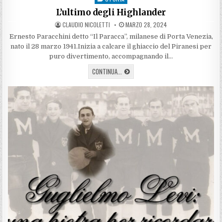
in
L’ultimo degli Highlander
AUTHOR:
PUBLISHED
CLAUDIO NICOLETTI
MARZO 28, 2024
DATE:
Ernesto Paracchini detto “Il Paracca”, milanese di Porta Venezia,
nato il 28 marzo 1941.Inizia a calcare il ghiaccio del Piranesi per
puro divertimento, accompagnando il…
L’ULTIMO
CONTINUA...
DEGLI
HIGHLANDER