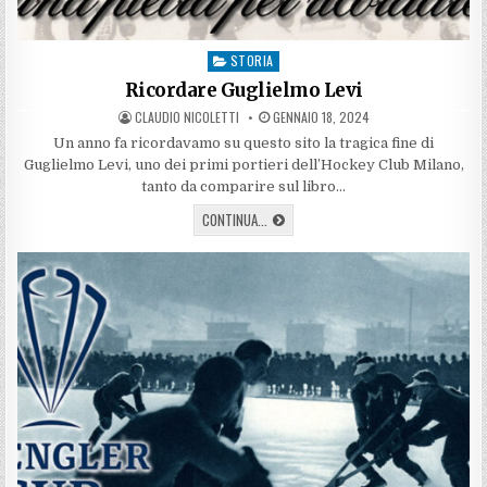
STORIA
Posted
in
Ricordare Guglielmo Levi
AUTHOR:
PUBLISHED
CLAUDIO NICOLETTI
GENNAIO 18, 2024
DATE:
Un anno fa ricordavamo su questo sito la tragica fine di
Guglielmo Levi, uno dei primi portieri dell’Hockey Club Milano,
tanto da comparire sul libro…
RICORDARE
CONTINUA...
GUGLIELMO
LEVI