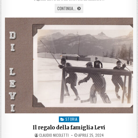
UNO
CONTINUA...
SPORTIVO
A
TUTTO
CAMPO:
GIUSEPPE
TIMPANO
STORIA
Posted
in
Il regalo della famiglia Levi
AUTHOR:
PUBLISHED
CLAUDIO NICOLETTI
APRILE 25, 2024