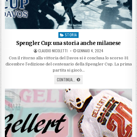
STORIA
Posted
in
Spengler Cup: una storia anche milanese
AUTHOR:
PUBLISHED
CLAUDIO NICOLETTI
GENNAIO 4, 2024
DATE:
Con il ritorno alla vittoria del Davos si è conclusa lo scorso 31
dicembre l’edizione del centenario della Spengler Cup. La prima
partita si giocò…
SPENGLER
CONTINUA...
CUP:
UNA
STORIA
ANCHE
MILANESE