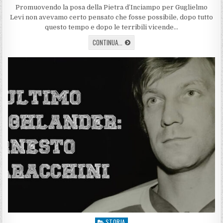
DATE:
Promuovendo la posa della Pietra d’Inciampo per Guglielmo
Levi non avevamo certo pensato che fosse possibile, dopo tutto
questo tempo e dopo le terribili vicende…
IL
CONTINUA...
REGALO
DELLA
FAMIGLIA
LEVI
STORIA
Posted