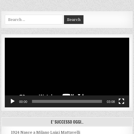
Search
for:
Video
Player
00:00
03:08
E’ SUCCESSO OGGI…
1924
Nasce a Milano Luigi Mattavelli