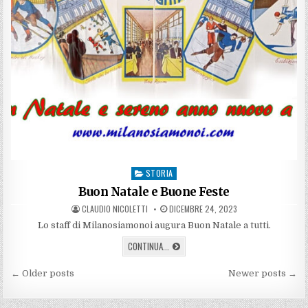
STORIA
Posted
in
Buon Natale e Buone Feste
AUTHOR:
PUBLISHED
CLAUDIO NICOLETTI
DICEMBRE 24, 2023
DATE:
Lo staff di Milanosiamonoi augura Buon Natale a tutti.
BUON
CONTINUA...
NATALE
E
Navigazione
BUONE
← Older posts
Newer posts →
FESTE
articoli