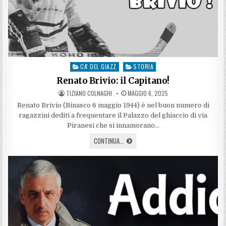
CA' DEL GIAZZ
STORIA
Posted
in
Renato Brivio: il Capitano!
AUTHOR:
PUBLISHED
TIZIANO COLNAGHI
MAGGIO 6, 2025
DATE:
Renato Brivio (Binasco 6 maggio 1944) è nel buon numero di
ragazzini dediti a frequentare il Palazzo del ghiaccio di via
Piranesi che si innamorano…
RENATO
CONTINUA...
BRIVIO:
IL
CAPITANO!