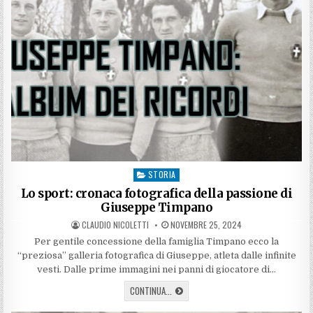
STORIA
Posted
in
Lo sport: cronaca fotografica della passione di
Giuseppe Timpano
AUTHOR:
PUBLISHED
CLAUDIO NICOLETTI
NOVEMBRE 25, 2024
DATE:
Per gentile concessione della famiglia Timpano ecco la
“preziosa” galleria fotografica di Giuseppe, atleta dalle infinite
vesti. Dalle prime immagini nei panni di giocatore di…
LO
CONTINUA...
SPORT:
CRONACA