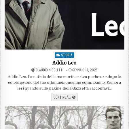
STORIA
Posted
in
Addio Leo
AUTHOR:
PUBLISHED
CLAUDIO NICOLETTI
GENNAIO 19, 2025
DATE:
Addio Leo. La notizia della tua morte arriva poche ore dopo la
celebrazione del tuo ottantacinquesimo compleanno. Sembra
ieri quando sulle pagine della Gazzetta raccontavi…
ADDIO
CONTINUA...
LEO