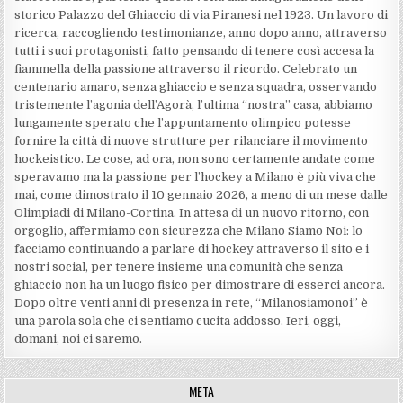
storico Palazzo del Ghiaccio di via Piranesi nel 1923. Un lavoro di
ricerca, raccogliendo testimonianze, anno dopo anno, attraverso
tutti i suoi protagonisti, fatto pensando di tenere così accesa la
fiammella della passione attraverso il ricordo. Celebrato un
centenario amaro, senza ghiaccio e senza squadra, osservando
tristemente l’agonia dell’Agorà, l’ultima “nostra” casa, abbiamo
lungamente sperato che l’appuntamento olimpico potesse
fornire la città di nuove strutture per rilanciare il movimento
hockeistico. Le cose, ad ora, non sono certamente andate come
speravamo ma la passione per l’hockey a Milano è più viva che
mai, come dimostrato il 10 gennaio 2026, a meno di un mese dalle
Olimpiadi di Milano-Cortina. In attesa di un nuovo ritorno, con
orgoglio, affermiamo con sicurezza che Milano Siamo Noi: lo
facciamo continuando a parlare di hockey attraverso il sito e i
nostri social, per tenere insieme una comunità che senza
ghiaccio non ha un luogo fisico per dimostrare di esserci ancora.
Dopo oltre venti anni di presenza in rete, “Milanosiamonoi” è
una parola sola che ci sentiamo cucita addosso. Ieri, oggi,
domani, noi ci saremo.
META