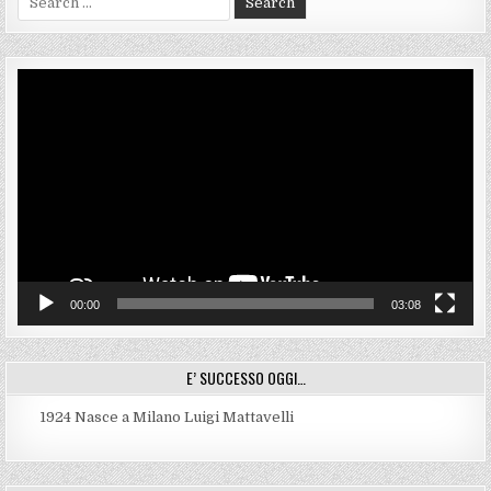
for:
Video
Player
00:00
03:08
E’ SUCCESSO OGGI…
1924
Nasce a Milano Luigi Mattavelli