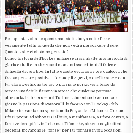
E se questa volta, se questa maledetta lunga notte fosse
veramente l’ultima, quella che non vedrà più sorgere il sole.
Quante volte ci abbiamo pensato?
Lungo la storia dell’hockey milanese ci si imbatte in anni ricchi di
gloria e titoli e in altrettanti momenti oscuri, fatti di fatica e
difficoltà di ogni tipo. In tutte queste occasioni c’era qualcosa che
faceva pensare positivo. C’erano gli Agazzi, o quelli come e con
lui, che investirono tempo e passione nei giovani, tenendo
accesa una flebile fiamma in attesa che qualcuno potesse
attizzarla. Lo fecero con il Turbine, alimentando giorno per
giorno la passione di Pastorelli, lo fecero con l’Hockey Club
Milano trovando una sponda nella Frigoriferi Milanesi. C’erano i
tifosi, pronti ad abbonarsi al buio, a manifestare, a tifare contro, a
farsi vedere più “vivi” che mai. Tifosi che, almeno negli ultimi
decenni, trovarono le “forze” per far tornare in più occasioni