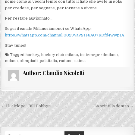
nome come ai vecchi tempi con tutto il fiato che avete in gola:
per credere, per sognare, per tornare a vivere.
Per restare aggiornato…
Segui il canale Milanosiamonoi su WhatsApp:
https://whatsapp.com/channel/0029VaPSsF8AO7RDfd4wwp1A
Stay tuned!
Tagged
hockey
,
hockey club milano
,
insiemeperilmilano
,
milano
,
olimpiadi
,
palaitalia
,
raduno
,
saima
Author:
Claudio Nicoletti
Navigazione
← Il “ciclope” Bill Dobbyn
La scintilla dentro →
articoli
Search