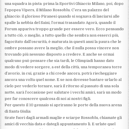
una squadra in pista: prima la Sportivi Ghiaccio Milano, poi, dopo
l’epopea Vipers, il Milano Rossoblu. C’era un palazzo del
ghiaccio: il glorioso Piranesi quando si sognava di lasciarsi alle
spalle la nebbia del Saini, l’ormai trasandato Agorà, quando il
Forum appariva troppo grande per essere vero. Ecco pensando
a tutto ciò, o meglio, a tutto quello che sembra non esserci più,
fagocitato dall’oscurità, è maturata in questi anni la paura che le
ombre possano avere la meglio, che il nulla possa vincere non
trovando più nessuno disposto a credere. E anche se ormai
qualcuno può pensare che sia tardi, le Olimpiadi hanno dato
modo di vedere sorgere, a est della città, una temporanea torre
d’avorio, in cui, grazie a chi crede ancora, potrà riecheggiare
ancora una volta quel nome. E se non dovesse bastare urlarlo al
cielo per vederlo tornare, sarà il ritorno al passato di una sola
notte, sarà l’occasione per salutare i vecchi amici, sarà un modo
per far conoscere qualcosa di noi ai nostri figli.
Per questo il 10 gennaio si apriranno le porte della nuova arena
di Santa Giulia:
tirate fuori dagli armadi maglie e sciarpe Rossoblu, chiamate gli
amici di vecchia data e dategli appuntamento lì. E urlate quel