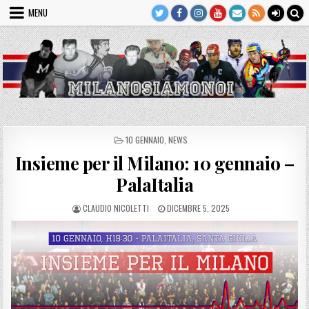
Skip
MENU
to
content
POSTED
10 GENNAIO
,
NEWS
IN
Insieme per il Milano: 10 gennaio –
PalaItalia
AUTHOR:
PUBLISHED
CLAUDIO NICOLETTI
DICEMBRE 5, 2025
DATE: