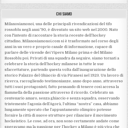
CHI SIAMO
Milanosiamonoi, una delle principali rivendicazioni del tifo
rossoblu negli anni '90, è diventato un sito web nel 2000. Nato
con l'intento di raccontare la storia recente dell’hockey
cittadino, Milanosiamonoi.com si è trasformato nel corso degli
anni in un vero e proprio canale di informazione, capace di
parlare delle vicende dei Vipers Milano prima e del Milano
Rossoblu poi. Privati di una squadra da seguire, siamo tornati a
celebrare la storia dell’hockey milanese in tutte le sue
sfaccettature, partendo questa volta dall’inaugurazione dello
storico Palazzo del Ghiaccio di via Piranesi nel 1923. Un lavoro di
ricerca, raccogliendo testimonianze, anno dopo anno, attraverso
tutti i suoi protagonisti, fatto pensando di tenere così accesa la
fiammella della passione attraverso il ricordo. Celebrato un
centenario amaro, senza ghiaccio e senza squadra, osservando
tristemente l’agonia dell’Agorà, l’ultima “nostra” casa, abbiamo
lungamente sperato che l’appuntamento olimpico potesse
fornire la città di nuove strutture per rilanciare il movimento
hockeistico. Le cose, ad ora, non sono certamente andate come
speravamo ma la passione per l’hockey a Milano è più viva che