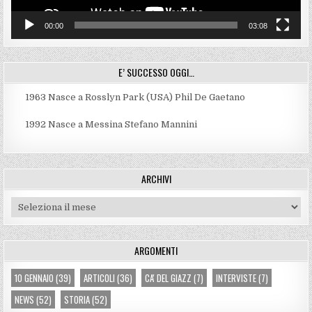
00:00
03:08
E’ SUCCESSO OGGI…
1963
Nasce a Rosslyn Park (USA) Phil De Gaetano
1992
Nasce a Messina Stefano Mannini
ARCHIVI
Archivi
ARGOMENTI
10 GENNAIO
(39)
ARTICOLI
(36)
CA' DEL GIAZZ
(7)
INTERVISTE
(7)
NEWS
(52)
STORIA
(52)