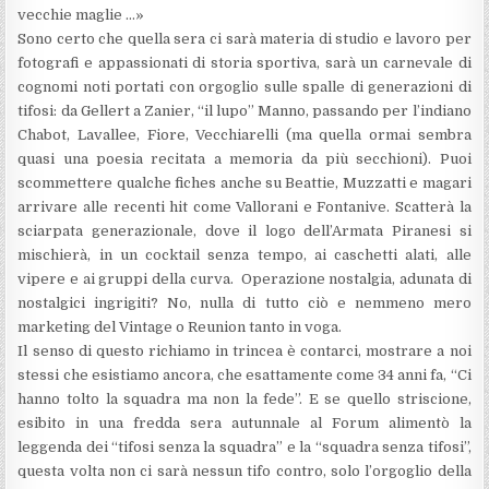
vecchie maglie …»
Sono certo che quella sera ci sarà materia di studio e lavoro per
fotografi e appassionati di storia sportiva, sarà un carnevale di
cognomi noti portati con orgoglio sulle spalle di generazioni di
tifosi: da Gellert a Zanier, “il lupo” Manno, passando per l’indiano
Chabot, Lavallee, Fiore, Vecchiarelli (ma quella ormai sembra
quasi una poesia recitata a memoria da più secchioni). Puoi
scommettere qualche fiches anche su Beattie, Muzzatti e magari
arrivare alle recenti hit come Vallorani e Fontanive. Scatterà la
sciarpata generazionale, dove il logo dell’Armata Piranesi si
mischierà, in un cocktail senza tempo, ai caschetti alati, alle
vipere e ai gruppi della curva. Operazione nostalgia, adunata di
nostalgici ingrigiti? No, nulla di tutto ciò e nemmeno mero
marketing del Vintage o Reunion tanto in voga.
Il senso di questo richiamo in trincea è contarci, mostrare a noi
stessi che esistiamo ancora, che esattamente come 34 anni fa, “Ci
hanno tolto la squadra ma non la fede”. E se quello striscione,
esibito in una fredda sera autunnale al Forum alimentò la
leggenda dei “tifosi senza la squadra” e la “squadra senza tifosi”,
questa volta non ci sarà nessun tifo contro, solo l’orgoglio della