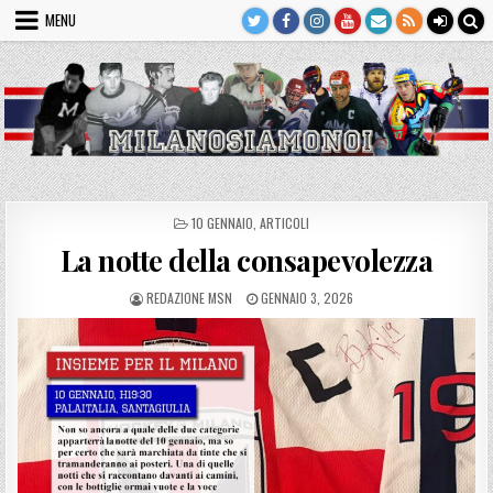
Skip
MENU
to
content
POSTED
10 GENNAIO
,
ARTICOLI
IN
La notte della consapevolezza
AUTHOR:
PUBLISHED
REDAZIONE MSN
GENNAIO 3, 2026
DATE: