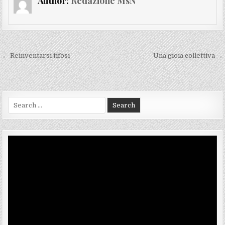
Author:
Redazione MsN
Navigazione
← Reinventarsi tifosi
Una gioia collettiva →
articoli
Search
for:
Video
Player