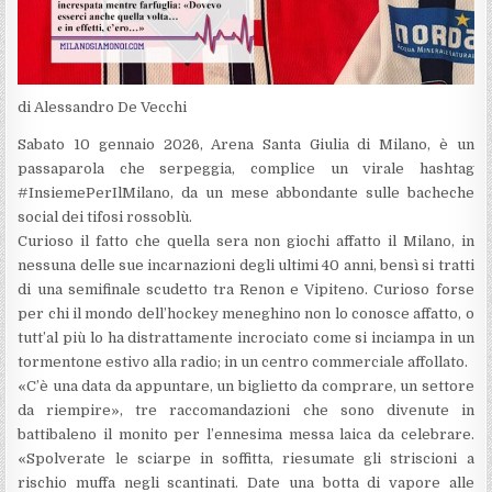
di Alessandro De Vecchi
Sabato 10 gennaio 2026, Arena Santa Giulia di Milano, è un
passaparola che serpeggia, complice un virale hashtag
#InsiemePerIlMilano, da un mese abbondante sulle bacheche
social dei tifosi rossoblù.
Curioso il fatto che quella sera non giochi affatto il Milano, in
nessuna delle sue incarnazioni degli ultimi 40 anni, bensì si tratti
di una semifinale scudetto tra Renon e Vipiteno. Curioso forse
per chi il mondo dell’hockey meneghino non lo conosce affatto, o
tutt’al più lo ha distrattamente incrociato come si inciampa in un
tormentone estivo alla radio; in un centro commerciale affollato.
«C’è una data da appuntare, un biglietto da comprare, un settore
da riempire», tre raccomandazioni che sono divenute in
battibaleno il monito per l’ennesima messa laica da celebrare.
«Spolverate le sciarpe in soffitta, riesumate gli striscioni a
rischio muffa negli scantinati. Date una botta di vapore alle