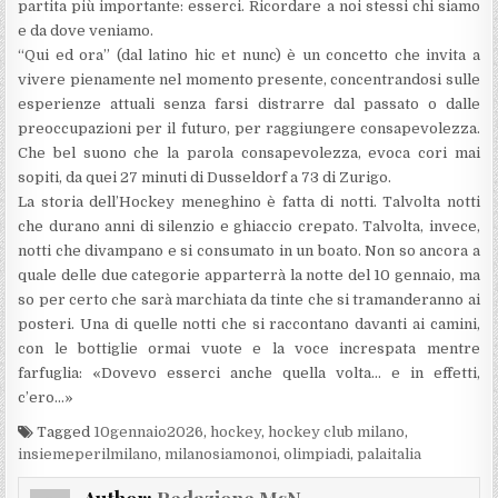
partita più importante: esserci. Ricordare a noi stessi chi siamo
e da dove veniamo.
“Qui ed ora” (dal latino hic et nunc) è un concetto che invita a
vivere pienamente nel momento presente, concentrandosi sulle
esperienze attuali senza farsi distrarre dal passato o dalle
preoccupazioni per il futuro, per raggiungere consapevolezza.
Che bel suono che la parola consapevolezza, evoca cori mai
sopiti, da quei 27 minuti di Dusseldorf a 73 di Zurigo.
La storia dell’Hockey meneghino è fatta di notti. Talvolta notti
che durano anni di silenzio e ghiaccio crepato. Talvolta, invece,
notti che divampano e si consumato in un boato. Non so ancora a
quale delle due categorie apparterrà la notte del 10 gennaio, ma
so per certo che sarà marchiata da tinte che si tramanderanno ai
posteri. Una di quelle notti che si raccontano davanti ai camini,
con le bottiglie ormai vuote e la voce increspata mentre
farfuglia: «Dovevo esserci anche quella volta… e in effetti,
c’ero…»
Tagged
10gennaio2026
,
hockey
,
hockey club milano
,
insiemeperilmilano
,
milanosiamonoi
,
olimpiadi
,
palaitalia