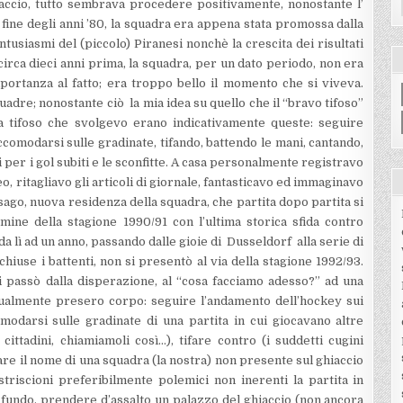
iaccio, tutto sembrava procedere positivamente, nonostante l’
a fine degli anni ’80, la squadra era appena stata promossa dalla
ntusiasmi del (piccolo) Piranesi nonchè la crescita dei risultati
irca dieci anni prima, la squadra, per un dato periodo, non era
portanza al fatto; era troppo bello il momento che si viveva.
adre; nonostante ciò la mia idea su quello che il “bravo tifoso”
da tifoso che svolgevo erano indicativamente queste: seguire
accomodarsi sulle gradinate, tifando, battendo le mani, cantando,
i per i gol subiti e le sconfitte. A casa personalmente registravo
eo, ritagliavo gli articoli di giornale, fantasticavo ed immaginavo
sago, nuova residenza della squadra, che partita dopo partita si
ine della stagione 1990/91 con l’ultima storica sfida contro
da lì ad un anno, passando dalle gioie di Dusseldorf alla serie di
chiuse i battenti, non si presentò al via della stagione 1992/93.
i passò dalla disperazione, al “cosa facciamo adesso?” ad una
ualmente presero corpo: seguire l’andamento dell’hockey sui
comodarsi sulle gradinate di una partita in cui giocavano altre
ittadini, chiamiamoli così…), tifare contro (i suddetti cugini
mare il nome di una squadra (la nostra) non presente sul ghiaccio
triscioni preferibilmente polemici non inerenti la partita in
in fundo, prendere d’assalto un palazzo del ghiaccio (non ancora