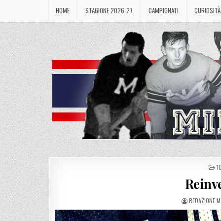
Skip
HOME
STAGIONE 2026-27
CAMPIONATI
CURIOSITÀ
to
content
P
1
I
Reinve
AUTHOR:
REDAZIONE 