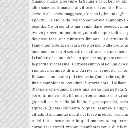
Quando iniziai a seguire la Saima e l’hockey su gh
alternanza settimanale di vittorie e sconfitte. Era l
serie B alla serie maggiore, c’erano i pienoni e gli e
sportivi. La storia del Milano sembrava ammonirci: c
esistita. Ne presi atto ma senza dare eccessiva im
Avevo precedentemente seguito altri sport, altre squ
dovesse fare, era piuttosto limitata. Le attività 
l’andamento della squadra sui giornali o alla radio, 
esultando per i gol segnati e le vittorie, disperandos
i risultati e le statistiche su qualche supporto cartac
la partita successiva. Ci trasferimmo al Forum di As
riempiva sempre di più. Arrivò lo scudetto al term
Bolzano, tante volte poi rievocata. Quello che capitò 
finale campionato non vinta, è storia nota. Il Milano 
Stagione che quindi prese una piega inaspettata. S
serie di nuove attività non programmate che grad
giornali o alla radio (al limite il passaparola), ac
squadre (preferibilmente o quasi sempre i cugini c
cittadini) qualunque partita vi fosse in corso, accla
e del tutto inesistente in quel momento, esporre s
corso, fare cortei, ritrovi, manifestazioni e dulcis 