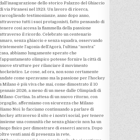
dall’inaugurazione dello storico Palazzo del Ghiaccio
di via Piranesi nel 1923. Un lavoro di ricerca,
raccogliendo testimonianze, anno dopo anno,
attraverso tutti i suoi protagonisti, fatto pensando di
tenere così accesa la fiammella della passione
attraverso il ricordo. Celebrato un centenario
amaro, senza ghiaccio e senza squadra, osservando
tristemente l’agonia dell’Agorà, l’ultima “nostra”
casa, abbiamo lungamente sperato che
l’appuntamento olimpico potesse fornire la città di
nuove strutture per rilanciare il movimento
hockeistico. Le cose, ad ora, non sono certamente
andate come speravamo ma la passione per l’hockey
a Milano è più viva che mai, come dimostrato il 10
gennaio 2026, a meno di un mese dalle Olimpiadi di
Milano-Cortina. In attesa di un nuovo ritorno, con
orgoglio, affermiamo con sicurezza che Milano
Siamo Noi: lo facciamo continuando a parlare di
hockey attraverso il sito e i nostri social, per tenere
insieme una comunità che senza ghiaccio non ha un
luogo fisico per dimostrare di esserci ancora. Dopo
oltre venti anni di presenza in rete,