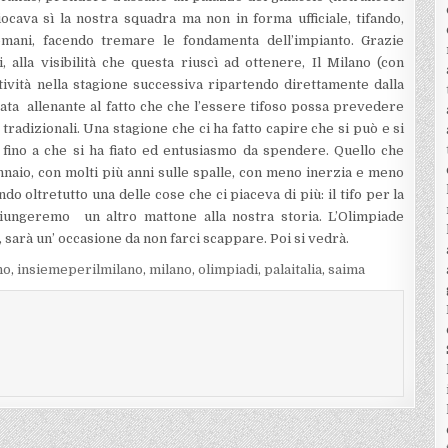
ocava sì la nostra squadra ma non in forma ufficiale, tifando,
mani, facendo tremare le fondamenta dell’impianto. Grazie
i, alla visibilità che questa riuscì ad ottenere, Il Milano (con
tività nella stagione successiva ripartendo direttamente dalla
ata allenante al fatto che che l’essere tifoso possa prevedere
 tradizionali. Una stagione che ci ha fatto capire che si può e si
o fino a che si ha fiato ed entusiasmo da spendere. Quello che
aio, con molti più anni sulle spalle, con meno inerzia e meno
oltretutto una delle cose che ci piaceva di più: il tifo per la
iungeremo un altro mattone alla nostra storia. L’Olimpiade
sarà un’ occasione da non farci scappare. Poi si vedrà.
no
,
insiemeperilmilano
,
milano
,
olimpiadi
,
palaitalia
,
saima