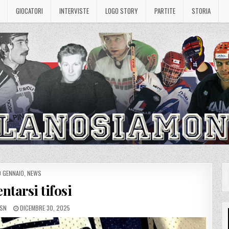
GIOCATORI
INTERVISTE
LOGO STORY
PARTITE
STORIA
OSTED
0 GENNAIO
,
NEWS
N
ntarsi tifosi
PUBLISHED
MSN
DICEMBRE 30, 2025
DATE: