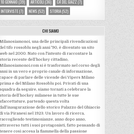
10 GENNAIO
(39)
ARTICOLI
(36)
CA' DEL GIAZZ
(7)
INTERVISTE
(7)
NEWS
(52)
STORIA
(52)
CHI SIAMO
Milanosiamonoi, una delle principali rivendicazioni
del tifo rossoblu negli anni '90, è diventato un sito
web nel 2000. Nato con l'intento di raccontare la
storia recente dell’hockey cittadino,
Milanosiamonoi.com si è trasformato nel corso degli
anni in un vero e proprio canale di informazione,
capace di parlare delle vicende dei Vipers Milano
prima e del Milano Rossoblu poi. Privati di una
squadra da seguire, siamo tornati a celebrare la
storia dell’hockey milanese in tutte le sue
sfaccettature, partendo questa volta
dall’inaugurazione dello storico Palazzo del Ghiaccio
di via Piranesi nel 1923. Un lavoro di ricerca,
raccogliendo testimonianze, anno dopo anno,
attraverso tutti i suoi protagonisti, fatto pensando di
tenere così accesa la fiammella della passione