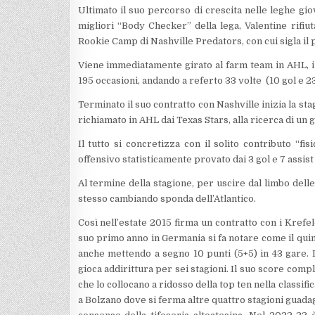
Ultimato il suo percorso di crescita nelle leghe gio
migliori “Body Checker” della lega, Valentine rifiut
Rookie Camp di Nashville Predators, con cui sigla il p
Viene immediatamente girato al farm team in AHL, i 
195 occasioni, andando a referto 33 volte (10 gol e 2
Terminato il suo contratto con Nashville inizia la s
richiamato in AHL dai Texas Stars, alla ricerca di un
Il tutto si concretizza con il solito contributo “f
offensivo statisticamente provato dai 3 gol e 7 assist 
Al termine della stagione, per uscire dal limbo del
stesso cambiando sponda dell’Atlantico.
Così nell’estate 2015 firma un contratto con i Krefe
suo primo anno in Germania si fa notare come il qui
anche mettendo a segno 10 punti (5+5) in 43 gare. 
gioca addirittura per sei stagioni. Il suo score comple
che lo collocano a ridosso della top ten nella classifi
a Bolzano dove si ferma altre quattro stagioni guadagn