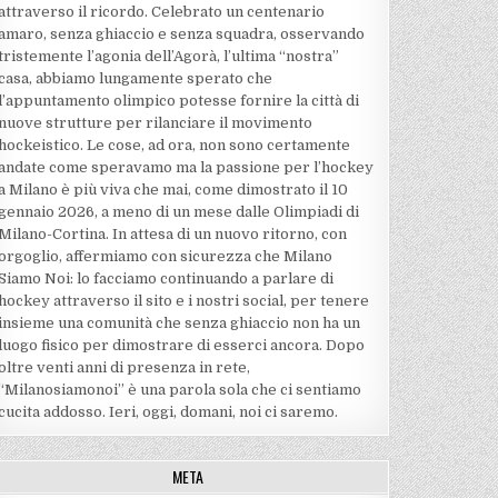
attraverso il ricordo. Celebrato un centenario
amaro, senza ghiaccio e senza squadra, osservando
tristemente l’agonia dell’Agorà, l’ultima “nostra”
casa, abbiamo lungamente sperato che
l’appuntamento olimpico potesse fornire la città di
nuove strutture per rilanciare il movimento
hockeistico. Le cose, ad ora, non sono certamente
andate come speravamo ma la passione per l’hockey
a Milano è più viva che mai, come dimostrato il 10
gennaio 2026, a meno di un mese dalle Olimpiadi di
Milano-Cortina. In attesa di un nuovo ritorno, con
orgoglio, affermiamo con sicurezza che Milano
Siamo Noi: lo facciamo continuando a parlare di
hockey attraverso il sito e i nostri social, per tenere
insieme una comunità che senza ghiaccio non ha un
luogo fisico per dimostrare di esserci ancora. Dopo
oltre venti anni di presenza in rete,
“Milanosiamonoi” è una parola sola che ci sentiamo
cucita addosso. Ieri, oggi, domani, noi ci saremo.
META