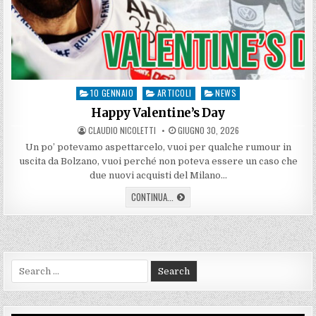
10 GENNAIO
ARTICOLI
NEWS
Posted
in
Happy Valentine’s Day
AUTHOR:
PUBLISHED
CLAUDIO NICOLETTI
GIUGNO 30, 2026
DATE:
Un po’ potevamo aspettarcelo, vuoi per qualche rumour in
uscita da Bolzano, vuoi perché non poteva essere un caso che
due nuovi acquisti del Milano…
HAPPY
CONTINUA...
VALENTINE’S
DAY
Search
for: