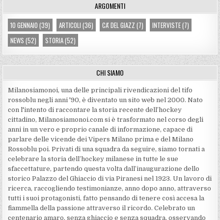
ARGOMENTI
10 GENNAIO
(39)
ARTICOLI
(36)
CA' DEL GIAZZ
(7)
INTERVISTE
(7)
NEWS
(52)
STORIA
(52)
CHI SIAMO
Milanosiamonoi, una delle principali rivendicazioni del tifo
rossoblu negli anni '90, è diventato un sito web nel 2000. Nato
con l'intento di raccontare la storia recente dell’hockey
cittadino, Milanosiamonoi.com si è trasformato nel corso degli
anni in un vero e proprio canale di informazione, capace di
parlare delle vicende dei Vipers Milano prima e del Milano
Rossoblu poi. Privati di una squadra da seguire, siamo tornati a
celebrare la storia dell’hockey milanese in tutte le sue
sfaccettature, partendo questa volta dall’inaugurazione dello
storico Palazzo del Ghiaccio di via Piranesi nel 1923. Un lavoro di
ricerca, raccogliendo testimonianze, anno dopo anno, attraverso
tutti i suoi protagonisti, fatto pensando di tenere così accesa la
fiammella della passione attraverso il ricordo. Celebrato un
centenario amaro, senza ghiaccio e senza squadra, osservando