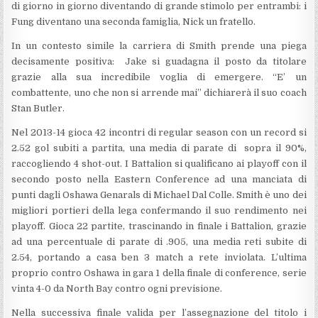
di giorno in giorno diventando di grande stimolo per entrambi: i
Fung diventano una seconda famiglia, Nick un fratello.
In un contesto simile la carriera di Smith prende una piega
decisamente positiva: Jake si guadagna il posto da titolare
grazie alla sua incredibile voglia di emergere. “E’ un
combattente, uno che non si arrende mai” dichiarerà il suo coach
Stan Butler.
Nel 2013-14 gioca 42 incontri di regular season con un record si
2.52 gol subiti a partita, una media di parate di sopra il 90%,
raccogliendo 4 shot-out. I Battalion si qualificano ai playoff con il
secondo posto nella Eastern Conference ad una manciata di
punti dagli Oshawa Genarals di Michael Dal Colle. Smith è uno dei
migliori portieri della lega confermando il suo rendimento nei
playoff. Gioca 22 partite, trascinando in finale i Battalion, grazie
ad una percentuale di parate di .905, una media reti subite di
2.54, portando a casa ben 3 match a rete inviolata. L’ultima
proprio contro Oshawa in gara 1 della finale di conference, serie
vinta 4-0 da North Bay contro ogni previsione.
Nella successiva finale valida per l’assegnazione del titolo i