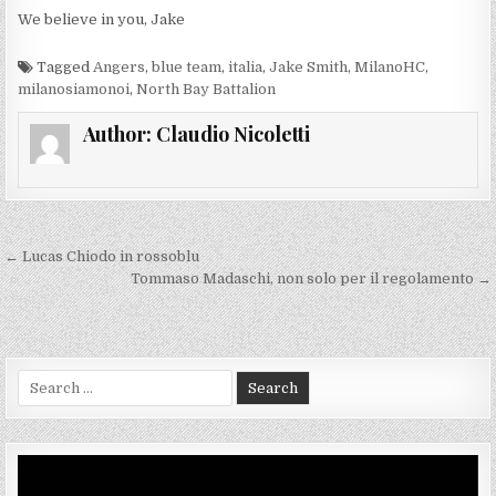
We believe in you, Jake
Tagged
Angers
,
blue team
,
italia
,
Jake Smith
,
MilanoHC
,
milanosiamonoi
,
North Bay Battalion
Author:
Claudio Nicoletti
Navigazione
← Lucas Chiodo in rossoblu
articoli
Tommaso Madaschi, non solo per il regolamento →
Search
for:
Video
Player