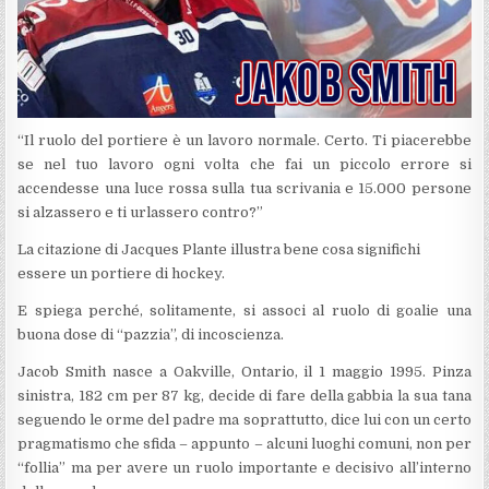
“Il ruolo del portiere è un lavoro normale. Certo. Ti piacerebbe
se nel tuo lavoro ogni volta che fai un piccolo errore si
accendesse una luce rossa sulla tua scrivania e 15.000 persone
si alzassero e ti urlassero contro?”
La citazione di Jacques Plante illustra bene cosa significhi
essere un portiere di hockey.
E spiega perché, solitamente, si associ al ruolo di goalie una
buona dose di “pazzia”, di incoscienza.
Jacob Smith nasce a Oakville, Ontario, il 1 maggio 1995. Pinza
sinistra, 182 cm per 87 kg, decide di fare della gabbia la sua tana
seguendo le orme del padre ma soprattutto, dice lui con un certo
pragmatismo che sfida – appunto – alcuni luoghi comuni, non per
“follia” ma per avere un ruolo importante e decisivo all’interno