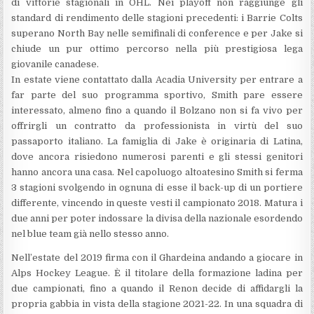
di vittorie stagionali in OHL. Nei playoff non raggiunge gli
standard di rendimento delle stagioni precedenti: i Barrie Colts
superano North Bay nelle semifinali di conference e per Jake si
chiude un pur ottimo percorso nella più prestigiosa lega
giovanile canadese.
In estate viene contattato dalla Acadia University per entrare a
far parte del suo programma sportivo, Smith pare essere
interessato, almeno fino a quando il Bolzano non si fa vivo per
offrirgli un contratto da professionista in virtù del suo
passaporto italiano. La famiglia di Jake è originaria di Latina,
dove ancora risiedono numerosi parenti e gli stessi genitori
hanno ancora una casa. Nel capoluogo altoatesino Smith si ferma
3 stagioni svolgendo in ognuna di esse il back-up di un portiere
differente, vincendo in queste vesti il campionato 2018. Matura i
due anni per poter indossare la divisa della nazionale esordendo
nel blue team già nello stesso anno.
Nell’estate del 2019 firma con il Ghardeina andando a giocare in
Alps Hockey League. È il titolare della formazione ladina per
due campionati, fino a quando il Renon decide di affidargli la
propria gabbia in vista della stagione 2021-22. In una squadra di