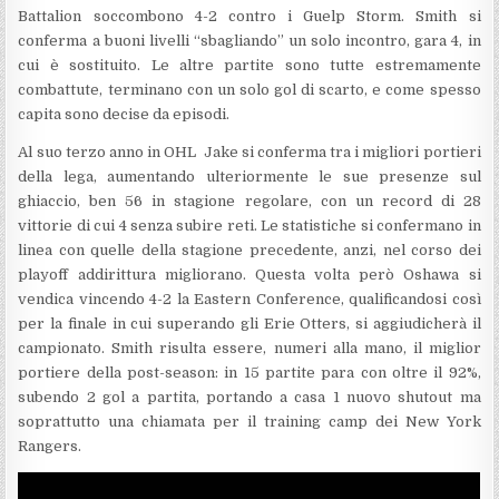
Battalion soccombono 4-2 contro i Guelp Storm. Smith si
conferma a buoni livelli “sbagliando” un solo incontro, gara 4, in
cui è sostituito. Le altre partite sono tutte estremamente
combattute, terminano con un solo gol di scarto, e come spesso
capita sono decise da episodi.
Al suo terzo anno in OHL Jake si conferma tra i migliori portieri
della lega, aumentando ulteriormente le sue presenze sul
ghiaccio, ben 56 in stagione regolare, con un record di 28
vittorie di cui 4 senza subire reti. Le statistiche si confermano in
linea con quelle della stagione precedente, anzi, nel corso dei
playoff addirittura migliorano. Questa volta però Oshawa si
vendica vincendo 4-2 la Eastern Conference, qualificandosi così
per la finale in cui superando gli Erie Otters, si aggiudicherà il
campionato. Smith risulta essere, numeri alla mano, il miglior
portiere della post-season: in 15 partite para con oltre il 92%,
subendo 2 gol a partita, portando a casa 1 nuovo shutout ma
soprattutto una chiamata per il training camp dei New York
Rangers.