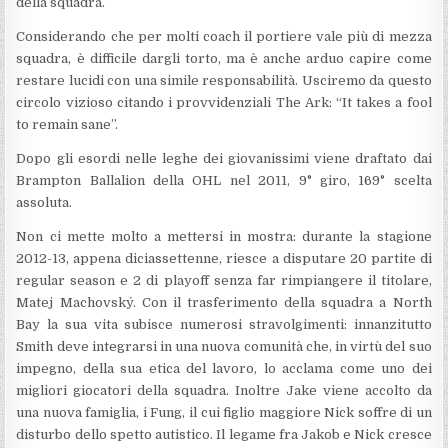
della squadra.
Considerando che per molti coach il portiere vale più di mezza
squadra, è difficile dargli torto, ma è anche arduo capire come
restare lucidi con una simile responsabilità. Usciremo da questo
circolo vizioso citando i provvidenziali The Ark: “It takes a fool
to remain sane”.
Dopo gli esordi nelle leghe dei giovanissimi viene draftato dai
Brampton Ballalion della OHL nel 2011, 9° giro, 169° scelta
assoluta.
Non ci mette molto a mettersi in mostra: durante la stagione
2012-13, appena diciassettenne, riesce a disputare 20 partite di
regular season e 2 di playoff senza far rimpiangere il titolare,
Matej Machovský. Con il trasferimento della squadra a North
Bay la sua vita subisce numerosi stravolgimenti: innanzitutto
Smith deve integrarsi in una nuova comunità che, in virtù del suo
impegno, della sua etica del lavoro, lo acclama come uno dei
migliori giocatori della squadra. Inoltre Jake viene accolto da
una nuova famiglia, i Fung, il cui figlio maggiore Nick soffre di un
disturbo dello spetto autistico. Il legame fra Jakob e Nick cresce