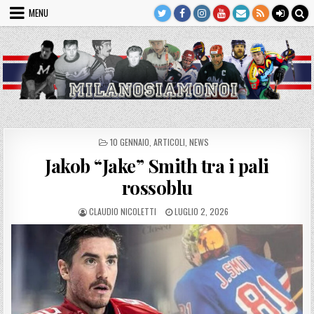
Skip
MENU
to
content
POSTED
10 GENNAIO
,
ARTICOLI
,
NEWS
IN
Jakob “Jake” Smith tra i pali
rossoblu
AUTHOR:
PUBLISHED
CLAUDIO NICOLETTI
LUGLIO 2, 2026
DATE: