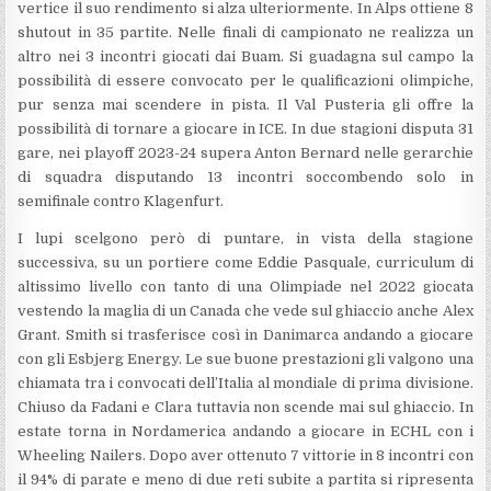
vertice il suo rendimento si alza ulteriormente. In Alps ottiene 8
shutout in 35 partite. Nelle finali di campionato ne realizza un
altro nei 3 incontri giocati dai Buam. Si guadagna sul campo la
possibilità di essere convocato per le qualificazioni olimpiche,
pur senza mai scendere in pista. Il Val Pusteria gli offre la
possibilità di tornare a giocare in ICE. In due stagioni disputa 31
gare, nei playoff 2023-24 supera Anton Bernard nelle gerarchie
di squadra disputando 13 incontri soccombendo solo in
semifinale contro Klagenfurt.
I lupi scelgono però di puntare, in vista della stagione
successiva, su un portiere come Eddie Pasquale, curriculum di
altissimo livello con tanto di una Olimpiade nel 2022 giocata
vestendo la maglia di un Canada che vede sul ghiaccio anche Alex
Grant. Smith si trasferisce così in Danimarca andando a giocare
con gli Esbjerg Energy. Le sue buone prestazioni gli valgono una
chiamata tra i convocati dell’Italia al mondiale di prima divisione.
Chiuso da Fadani e Clara tuttavia non scende mai sul ghiaccio. In
estate torna in Nordamerica andando a giocare in ECHL con i
Wheeling Nailers. Dopo aver ottenuto 7 vittorie in 8 incontri con
il 94% di parate e meno di due reti subite a partita si ripresenta