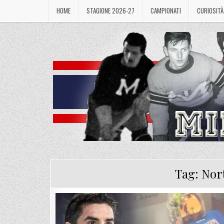
Skip
HOME
STAGIONE 2026-27
CAMPIONATI
CURIOSITÀ
to
content
Tag:
Nort