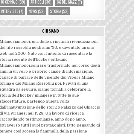
10 GENNAIO
(39)
ARTICOLI
(36)
CA' DEL GIAZZ
(7)
INTERVISTE
(7)
NEWS
(52)
STORIA
(52)
CHI SIAMO
Milanosiamonoi, una delle principali rivendicazioni
del tifo rossoblu negli anni '90, è diventato un sito
web nel 2000. Nato con l'intento di raccontare la
storia recente dell’hockey cittadino,
Milanosiamonoi.com si è trasformato nel corso degli
anni in un vero e proprio canale di informazione,
capace di parlare delle vicende dei Vipers Milano
prima e del Milano Rossoblu poi. Privati di una
squadra da seguire, siamo tornati a celebrare la
storia dell’hockey milanese in tutte le sue
sfaccettature, partendo questa volta
dall’inaugurazione dello storico Palazzo del Ghiaccio
di via Piranesi nel 1923. Un lavoro di ricerca,
raccogliendo testimonianze, anno dopo anno,
attraverso tutti i suoi protagonisti, fatto pensando di
tenere così accesa la fiammella della passione