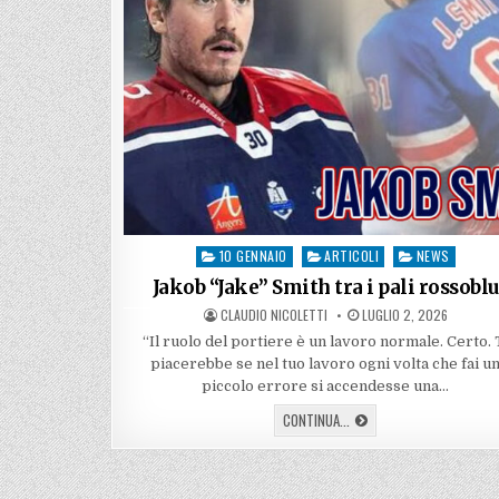
10 GENNAIO
ARTICOLI
NEWS
Posted
in
Jakob “Jake” Smith tra i pali rossoblu
AUTHOR:
PUBLISHED
CLAUDIO NICOLETTI
LUGLIO 2, 2026
DATE:
“Il ruolo del portiere è un lavoro normale. Certo. 
piacerebbe se nel tuo lavoro ogni volta che fai u
piccolo errore si accendesse una…
JAKOB
CONTINUA...
“JAKE”
SMITH
TRA
I
PALI