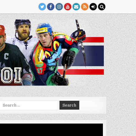
Search
for:
Video
Player