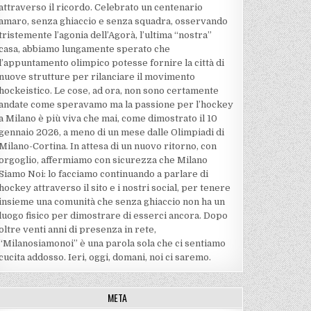
attraverso il ricordo. Celebrato un centenario
amaro, senza ghiaccio e senza squadra, osservando
tristemente l’agonia dell’Agorà, l’ultima “nostra”
casa, abbiamo lungamente sperato che
l’appuntamento olimpico potesse fornire la città di
nuove strutture per rilanciare il movimento
hockeistico. Le cose, ad ora, non sono certamente
andate come speravamo ma la passione per l’hockey
a Milano è più viva che mai, come dimostrato il 10
gennaio 2026, a meno di un mese dalle Olimpiadi di
Milano-Cortina. In attesa di un nuovo ritorno, con
orgoglio, affermiamo con sicurezza che Milano
Siamo Noi: lo facciamo continuando a parlare di
hockey attraverso il sito e i nostri social, per tenere
insieme una comunità che senza ghiaccio non ha un
luogo fisico per dimostrare di esserci ancora. Dopo
oltre venti anni di presenza in rete,
“Milanosiamonoi” è una parola sola che ci sentiamo
cucita addosso. Ieri, oggi, domani, noi ci saremo.
META