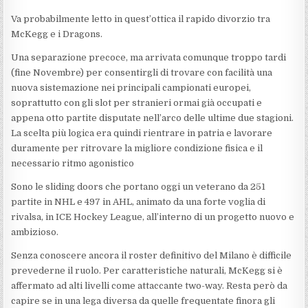
Va probabilmente letto in quest’ottica il rapido divorzio tra
McKegg e i Dragons.
Una separazione precoce, ma arrivata comunque troppo tardi
(fine Novembre) per consentirgli di trovare con facilità una
nuova sistemazione nei principali campionati europei,
soprattutto con gli slot per stranieri ormai già occupati e
appena otto partite disputate nell’arco delle ultime due stagioni.
La scelta più logica era quindi rientrare in patria e lavorare
duramente per ritrovare la migliore condizione fisica e il
necessario ritmo agonistico
Sono le sliding doors che portano oggi un veterano da 251
partite in NHL e 497 in AHL, animato da una forte voglia di
rivalsa, in ICE Hockey League, all’interno di un progetto nuovo e
ambizioso.
Senza conoscere ancora il roster definitivo del Milano è difficile
prevederne il ruolo. Per caratteristiche naturali, McKegg si è
affermato ad alti livelli come attaccante two-way. Resta però da
capire se in una lega diversa da quelle frequentate finora gli