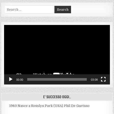
Search
for:
Video
Player
00:00
03:08
E’ SUCCESSO OGGI…
1963
Nasce a Rosslyn Park (USA) Phil De Gaetano