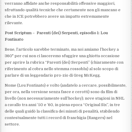
verranno affidate anche responsabilità offensive maggiori,
sfruttando qualità tecniche che certamente non gli mancano e
che in ICE potrebbero avere un impatto estremamente
rilevante.
Post Scriptum – Parenti (dei) Serpenti, episodio 1: Lou
Fontinato
Bene, l’articolo sarebbe terminato, ma noi amiamo l’hockey a
360° per cui non ci lasceremo sfuggire una ghiotta occasione
per aprire la rubrica “Parenti (dei) Serpenti” (chiaramente con
riferimento al cobra nello stemma rossoblu) al solo scopo di
parlare di un leggendario pro-zio di Greg McKegg.
Nome (Lou Fontinato) e volto (andatelo a cercare, possibilmente,
per ora, nella versione senza fasce e cerotti) sono da film di
livello (non necessariamente sull’hockey); nove stagioni in NHL
a cavallo tra anni ’50 e ’60, in piena epoca “Original Six”, in tre
delle quali guidò la classifica dei minuti di penalità, stabilendo
contestualmente tutti i record di franchigia (Rangers) nel
settore.