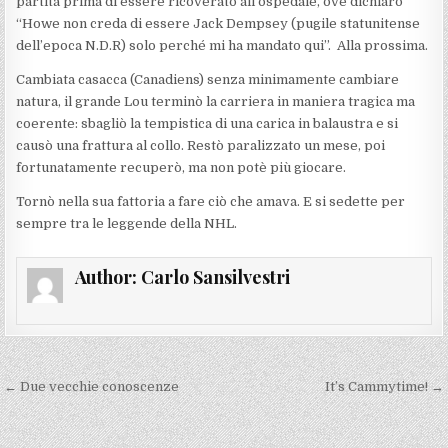
partita prima di essere ricoverato all’ospedale, ove dichiarò
“Howe non creda di essere Jack Dempsey (pugile statunitense
dell’epoca N.D.R) solo perché mi ha mandato qui”. Alla prossima.
Cambiata casacca (Canadiens) senza minimamente cambiare
natura, il grande Lou terminò la carriera in maniera tragica ma
coerente: sbagliò la tempistica di una carica in balaustra e si
causò una frattura al collo. Restò paralizzato un mese, poi
fortunatamente recuperò, ma non potè più giocare.
Tornò nella sua fattoria a fare ciò che amava. E si sedette per
sempre tra le leggende della NHL.
Author:
Carlo Sansilvestri
Navigazione
← Due vecchie conoscenze
It’s Cammytime! →
articoli