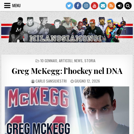
Skip
MENU
to
content
POSTED
10 GENNAIO
,
ARTICOLI
,
NEWS
,
STORIA
IN
Greg McKegg: l’hockey nel DNA
AUTHOR:
PUBLISHED
CARLO SANSILVESTRI
GIUGNO 12, 2026
DATE: