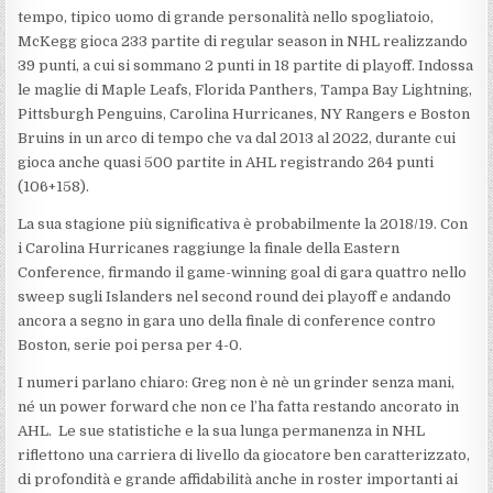
tempo, tipico uomo di grande personalità nello spogliatoio,
McKegg gioca 233 partite di regular season in NHL realizzando
39 punti, a cui si sommano 2 punti in 18 partite di playoff. Indossa
le maglie di Maple Leafs, Florida Panthers, Tampa Bay Lightning,
Pittsburgh Penguins, Carolina Hurricanes, NY Rangers e Boston
Bruins in un arco di tempo che va dal 2013 al 2022, durante cui
gioca anche quasi 500 partite in AHL registrando 264 punti
(106+158).
La sua stagione più significativa è probabilmente la 2018/19. Con
i Carolina Hurricanes raggiunge la finale della Eastern
Conference, firmando il game-winning goal di gara quattro nello
sweep sugli Islanders nel second round dei playoff e andando
ancora a segno in gara uno della finale di conference contro
Boston, serie poi persa per 4-0.
I numeri parlano chiaro: Greg non è nè un grinder senza mani,
né un power forward che non ce l’ha fatta restando ancorato in
AHL. Le sue statistiche e la sua lunga permanenza in NHL
riflettono una carriera di livello da giocatore ben caratterizzato,
di profondità e grande affidabilità anche in roster importanti ai