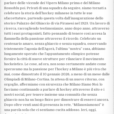
parlare delle vicende dei Vipers Milano prima e del Milano
Rossoblu poi. Privati di una squadra da seguire, siamo tornati a
celebrare la storia dell’hockey milanese in tutte le sue
sfaccettature, partendo questa volta dall’inaugurazione dello
storico Palazzo del Ghiaccio di via Piranesi nel 1923. Un lavoro di
ricerca, raccogliendo testimonianze, anno dopo anno, attraverso
tutti i suoi protagonisti, fatto pensando di tenere così accesa la
fiammella della passione attraverso il ricordo. Celebrato un
centenario amaro, senza ghiaccio e senza squadra, osservando
tristemente l’agonia dell’Agorà, l’ultima “nostra” casa, abbiamo
lungamente sperato che l’appuntamento olimpico potesse
fornire la città di nuove strutture per rilanciare il movimento
hockeistico. Le cose, ad ora, non sono certamente andate come
speravamo ma la passione per l’hockey a Milano è più viva che
mai, come dimostrato il 10 gennaio 2026, a meno di un mese dalle
Olimpiadi di Milano-Cortina. In attesa di un nuovo ritorno, con
orgoglio, affermiamo con sicurezza che Milano Siamo Noi: lo
facciamo continuando a parlare di hockey attraverso il sito e i
nostri social, per tenere insieme una comunità che senza
ghiaccio non ha un luogo fisico per dimostrare di esserci ancora.
Dopo oltre venti anni di presenza in rete, “Milanosiamonoi” è
una parola sola che ci sentiamo cucita addosso. Ieri, oggi,