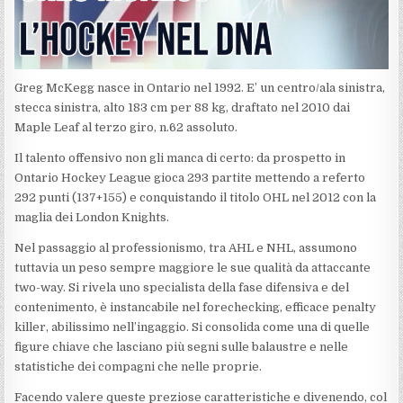
Greg McKegg nasce in Ontario nel 1992. E’ un centro/ala sinistra,
stecca sinistra, alto 183 cm per 88 kg, draftato nel 2010 dai
Maple Leaf al terzo giro, n.62 assoluto.
Il talento offensivo non gli manca di certo: da prospetto in
Ontario Hockey League gioca 293 partite mettendo a referto
292 punti (137+155) e conquistando il titolo OHL nel 2012 con la
maglia dei London Knights.
Nel passaggio al professionismo, tra AHL e NHL, assumono
tuttavia un peso sempre maggiore le sue qualità da attaccante
two-way. Si rivela uno specialista della fase difensiva e del
contenimento, è instancabile nel forechecking, efficace penalty
killer, abilissimo nell’ingaggio. Si consolida come una di quelle
figure chiave che lasciano più segni sulle balaustre e nelle
statistiche dei compagni che nelle proprie.
Facendo valere queste preziose caratteristiche e divenendo, col