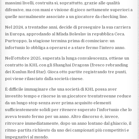
massimi livelli, costruita sì, soprattutto, grazie alle qualità
difensive, ma con mani e visione di gioco nettamente superiori a
quelle normalmente associate a un giocatore da checking line.
Nel 2024, a trentadue anni, decide di proseguire la sua carriera
in Europa, approdando al Mlada Boleslav in repubblica Ceca.
Purtroppo, la stagione termina prima di cominciare: un
infortunio lo obbliga a operarsi e a stare fermo l’intero anno.
Nell’ottobre 2025, superata la lunga convalescenza, ottiene un
contratto in KHL con gli Shanghai Dragons (fresco rebranding
dei Kunlun Red Star). Gioca otto partite registrando tre punti,
poi viene rilasciato dalla società cinese.
È difficile immaginare che una società di KHL possa aver
investito tempo e risorse in un giocatore trentatreenne reduce
da un lungo stop senza aver prima acquisito elementi
sufficientemente solidi per ritenere superato l’infortunio che lo
aveva tenuto fermo per un anno. Altro discorso è, invece,
ritrovare immediatamente, dopo un anno lontano dal ghiaccio, il
ritmo-partita richiesto da uno dei campionati più competitivi e
impegnativi al mondo.