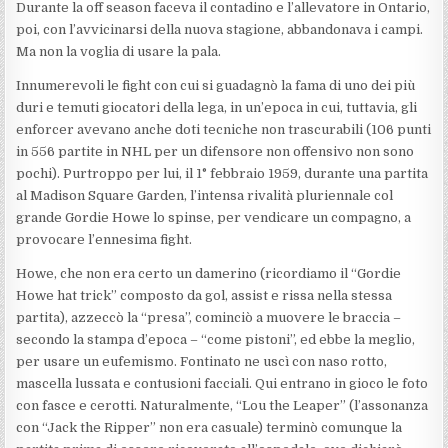
Durante la off season faceva il contadino e l’allevatore in Ontario,
poi, con l’avvicinarsi della nuova stagione, abbandonava i campi.
Ma non la voglia di usare la pala.
Innumerevoli le fight con cui si guadagnò la fama di uno dei più
duri e temuti giocatori della lega, in un’epoca in cui, tuttavia, gli
enforcer avevano anche doti tecniche non trascurabili (106 punti
in 556 partite in NHL per un difensore non offensivo non sono
pochi). Purtroppo per lui, il 1° febbraio 1959, durante una partita
al Madison Square Garden, l’intensa rivalità pluriennale col
grande Gordie Howe lo spinse, per vendicare un compagno, a
provocare l’ennesima fight.
Howe, che non era certo un damerino (ricordiamo il “Gordie
Howe hat trick” composto da gol, assist e rissa nella stessa
partita), azzeccò la “presa”, cominciò a muovere le braccia –
secondo la stampa d’epoca – “come pistoni”, ed ebbe la meglio,
per usare un eufemismo. Fontinato ne uscì con naso rotto,
mascella lussata e contusioni facciali. Qui entrano in gioco le foto
con fasce e cerotti. Naturalmente, “Lou the Leaper” (l’assonanza
con “Jack the Ripper” non era casuale) terminò comunque la