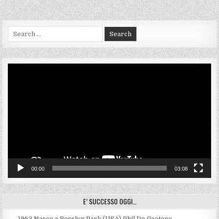
articoli
Search
for:
Video
Player
00:00
03:08
E’ SUCCESSO OGGI…
1963
Nasce a Rosslyn Park (USA) Phil De Gaetano