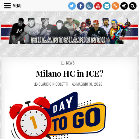
Skip
MENU
to
content
POSTED
NEWS
IN
Milano HC in ICE?
AUTHOR:
PUBLISHED
CLAUDIO NICOLETTI
MAGGIO 31, 2026
DATE: