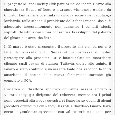
Il progetto Milano Hockey Club pare ormai delineato. Grazie alla
sinergia tra House of Doge e il gruppo vipitenese guidato da
Christof Leitner si è costituita una nuova società nel capoluogo
lombardo. Sullo sfondo il presidente della federazione Gios si è
adoperato incessantemente per garantire i contatti giusti,
soprattutto istituzionali, per consentire lo sviluppo del palazzo
del ghiaccio in area Rho fiera.
Il 31 marzo è stato presentato il progetto alla stampa poi si è
fatta di necessità virtù. Senza alcuna certezza di poter
partecipare alla prossima ICE è infatti calato un assordante
silenzio sugli organi di stampa. Tuttavia, dietro alle quinte, il
lavoro è stato continuo e incessante tanto che secondo le fonti
austriache il roster della nuova formazione sarebbe già
completo al 90%.
L’incarico di direttore sportivo dovrebbe essere affidato a
Viktor Szelig, già dirigente del Fehervar, mentre tra i primi
nomi associati alla nuova squadra si fanno largo quelli di alcuni
giocatori oriundi tra cui Randy Gazzola e Giordano Finoro. Pare
certo un gentleman agreement con Val Pusteria e Bolzano per