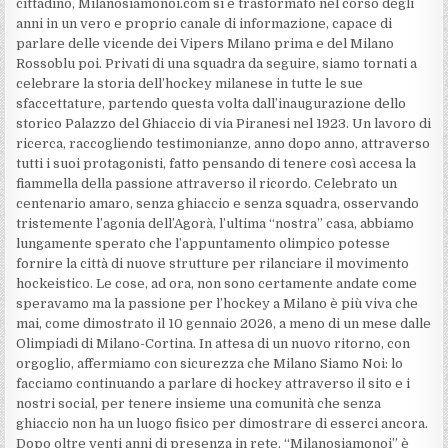
cittadino, Milanosiamonoi.com si è trasformato nel corso degli
anni in un vero e proprio canale di informazione, capace di
parlare delle vicende dei Vipers Milano prima e del Milano
Rossoblu poi. Privati di una squadra da seguire, siamo tornati a
celebrare la storia dell’hockey milanese in tutte le sue
sfaccettature, partendo questa volta dall’inaugurazione dello
storico Palazzo del Ghiaccio di via Piranesi nel 1923. Un lavoro di
ricerca, raccogliendo testimonianze, anno dopo anno, attraverso
tutti i suoi protagonisti, fatto pensando di tenere così accesa la
fiammella della passione attraverso il ricordo. Celebrato un
centenario amaro, senza ghiaccio e senza squadra, osservando
tristemente l’agonia dell’Agorà, l’ultima “nostra” casa, abbiamo
lungamente sperato che l’appuntamento olimpico potesse
fornire la città di nuove strutture per rilanciare il movimento
hockeistico. Le cose, ad ora, non sono certamente andate come
speravamo ma la passione per l’hockey a Milano è più viva che
mai, come dimostrato il 10 gennaio 2026, a meno di un mese dalle
Olimpiadi di Milano-Cortina. In attesa di un nuovo ritorno, con
orgoglio, affermiamo con sicurezza che Milano Siamo Noi: lo
facciamo continuando a parlare di hockey attraverso il sito e i
nostri social, per tenere insieme una comunità che senza
ghiaccio non ha un luogo fisico per dimostrare di esserci ancora.
Dopo oltre venti anni di presenza in rete, “Milanosiamonoi” è