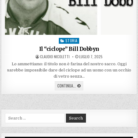
STORIA
Posted
in
Il “ciclope” Bill Dobbyn
AUTHOR:
PUBLISHED
CLAUDIO NICOLETTI
LUGLIO 7, 2025
DATE:
Lo ammettiamo: il titolo non è farina del nostro sacco. Oggi
sarebbe impossibile dare del ciclope ad un uomo con un occhio
di vetro senza…
IL
CONTINUA...
“CICLOPE”
BILL
DOBBYN
Search
for: