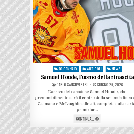
10 GENNAIO
ARTICOLI
NEWS
Posted
in
Samuel Houde, l’uomo della rinascita
AUTHOR:
PUBLISHED
CARLO SANSILVESTRI
GIUGNO 29, 2026
DATE:
L’arrivo del canadese Samuel Houde, che
presumibilmente sarà il centro della seconda linea 
Caamano e McLaughlin alle ali, completa sulla carta
primi due…
SAMUEL
CONTINUA...
HOUDE,
L’UOMO
DELLA
RINASCITA