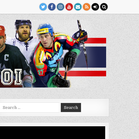
Search
for:
Video
Player