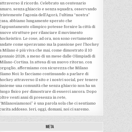
attraverso il ricordo. Celebrato un centenario
amaro, senza ghiaccio e senza squadra, osservando
tristemente l’agonia dell’Agorà, l’ultima “nostra”
casa, abbiamo lungamente sperato che
l’appuntamento olimpico potesse fornire la città di
nuove strutture per rilanciare il movimento
hockeistico. Le cose, ad ora, non sono certamente
andate come speravamo ma la passione per l’hockey
a Milano è più viva che mai, come dimostrato il 10
gennaio 2026, a meno di un mese dalle Olimpiadi di
Milano-Cortina. In attesa di un nuovo ritorno, con
orgoglio, affermiamo con sicurezza che Milano
Siamo Noi: lo facciamo continuando a parlare di
hockey attraverso il sito e i nostri social, per tenere
insieme una comunità che senza ghiaccio non ha un
luogo fisico per dimostrare di esserci ancora. Dopo
oltre venti anni di presenza in rete,
“Milanosiamonoi” è una parola sola che ci sentiamo
cucita addosso. Ieri, oggi, domani, noi ci saremo.
META