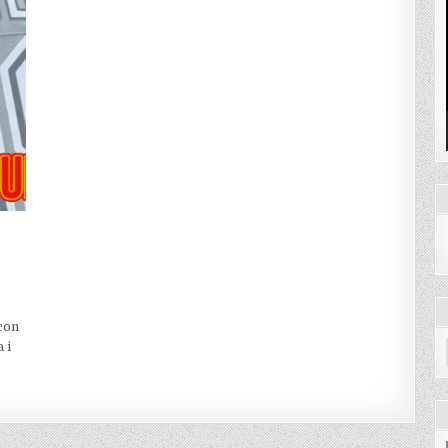
con
 i