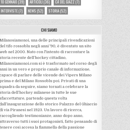
10 GENNAIO
(39)
ARTICOLI
(36)
CA' DEL GIAZZ
(7)
INTERVISTE
(7)
NEWS
(52)
STORIA
(52)
CHI SIAMO
Milanosiamonoi, una delle principali rivendicazioni
del tifo rossoblu negli anni '90, è diventato un sito
web nel 2000. Nato con l'intento di raccontare la
storia recente dell’hockey cittadino,
Milanosiamonoi.com si è trasformato nel corso degli
anni in un vero e proprio canale di informazione,
capace di parlare delle vicende dei Vipers Milano
prima e del Milano Rossoblu poi. Privati di una
squadra da seguire, siamo tornati a celebrare la
storia dell’hockey milanese in tutte le sue
sfaccettature, partendo questa volta
dall’inaugurazione dello storico Palazzo del Ghiaccio
di via Piranesi nel 1923. Un lavoro di ricerca,
raccogliendo testimonianze, anno dopo anno,
attraverso tutti i suoi protagonisti, fatto pensando di
tenere così accesa la fiammella della passione