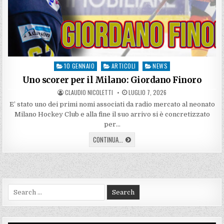
10 GENNAIO
ARTICOLI
NEWS
Posted
in
Uno scorer per il Milano: Giordano Finoro
AUTHOR:
PUBLISHED
CLAUDIO NICOLETTI
LUGLIO 7, 2026
DATE:
E’ stato uno dei primi nomi associati da radio mercato al neonato
Milano Hockey Club e alla fine il suo arrivo si è concretizzato
per…
UNO
CONTINUA...
SCORER
PER
IL
MILANO:
GIORDANO
FINORO
Search
for: