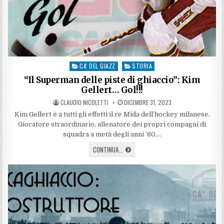
CA' DEL GIAZZ
STORIA
Posted
in
“Il Superman delle piste di ghiaccio”: Kim
Gellert… Gol!!!
AUTHOR:
PUBLISHED
CLAUDIO NICOLETTI
DICEMBRE 31, 2023
DATE:
Kim Gellert è a tutti gli effetti il re Mida dell’hockey milanese.
Giocatore straordinario, allenatore dei propri compagni di
squadra a metà degli anni ’80,…
“IL
CONTINUA...
SUPERMAN
DELLE
PISTE
DI
GHIACCIO”:
KIM
GELLERT…
GOL!!!