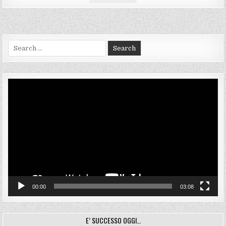
BONACOSSA:
UN
UOMO
D’ALTRI
TEMPI
Search
for:
Video
Player
00:00
03:08
E’ SUCCESSO OGGI…