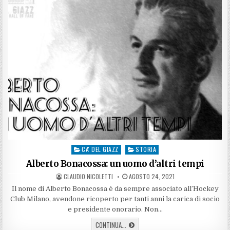
CA' DEL GIAZZ
STORIA
Posted
in
Alberto Bonacossa: un uomo d’altri tempi
AUTHOR:
PUBLISHED
CLAUDIO NICOLETTI
AGOSTO 24, 2021
DATE:
Il nome di Alberto Bonacossa è da sempre associato all’Hockey
Club Milano, avendone ricoperto per tanti anni la carica di socio
e presidente onorario. Non…
ALBERTO
CONTINUA...