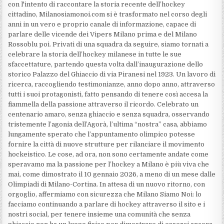
con l'intento di raccontare la storia recente dell’hockey
cittadino, Milanosiamonoi.com si è trasformato nel corso degli
anni in un vero e proprio canale di informazione, capace di
parlare delle vicende dei Vipers Milano prima e del Milano
Rossoblu poi. Privati di una squadra da seguire, siamo tornati a
celebrare la storia dell’hockey milanese in tutte le sue
sfaccettature, partendo questa volta dall’inaugurazione dello
storico Palazzo del Ghiaccio di via Piranesi nel 1923. Un lavoro di
ricerca, raccogliendo testimonianze, anno dopo anno, attraverso
tutti i suoi protagonisti, fatto pensando di tenere così accesa la
fiammella della passione attraverso il ricordo. Celebrato un
centenario amaro, senza ghiaccio e senza squadra, osservando
tristemente l’agonia dell’Agorà, l’ultima “nostra” casa, abbiamo
lungamente sperato che l’appuntamento olimpico potesse
fornire la città di nuove strutture per rilanciare il movimento
hockeistico. Le cose, ad ora, non sono certamente andate come
speravamo ma la passione per l’hockey a Milano è più viva che
mai, come dimostrato il 10 gennaio 2026, a meno di un mese dalle
Olimpiadi di Milano-Cortina. In attesa di un nuovo ritorno, con
orgoglio, affermiamo con sicurezza che Milano Siamo Noi: lo
facciamo continuando a parlare di hockey attraverso il sito e i
nostri social, per tenere insieme una comunità che senza