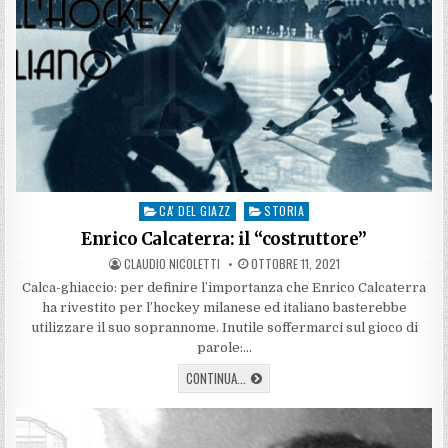
CA' DEL GIAZZ
STORIA
Posted
in
Enrico Calcaterra: il “costruttore”
AUTHOR:
PUBLISHED
CLAUDIO NICOLETTI
OTTOBRE 11, 2021
DATE:
Calca-ghiaccio: per definire l’importanza che Enrico Calcaterra
ha rivestito per l’hockey milanese ed italiano basterebbe
utilizzare il suo soprannome. Inutile soffermarci sul gioco di
parole:…
ENRICO
CONTINUA...
CALCATERRA:
IL
“COSTRUTTORE”