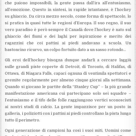
che paiono impossibili, la gente passa dall’ira all’entusiasmo,
all’emozione. Questo in sintesi, in rapide istantanee, è l’hockey
su ghiaccio. Da circa mezzo secolo, come forma di spettacolo, lo
si pratica in quasi tutte le regioni d’Europa. Il suo regno, il suo
vero paradiso è però sempre il Canadà dove l’hockey è nato sul
ghiaccio dei fiumi e dei laghi per ispirazione e merito dei
ragazzini che coi pattini ai piedi andavano a scuola. Un
bastoncino ricurvo, un colpo fortuito dato a un sasso rotondo…
Gli eroi dell’hockey bisogna dunque andarli a cercare laggiù
sulle grandi piste coperte di Detroit, di Toronto, di Halifax, di
Ottawa, di Niagara Falls, capaci ognuna di ventimila spettatori e
gremite regolarmente per almeno cinque giorni alla settimana.
Quando si giocano le partite della “Stanley Cup” – la più grande
manifestazione americana cui partecipano solo sei squadre –
l’entusiasmo e il tifo delle folle raggiungono vertici sconosciuti
ai nostri stadi di calcio. La gente impazzisce per un posto in
galleria, i poliziotti con i pattini ai piedi controllano la pista lungo
tutto il perimetro.
Ogni generazione di campioni ha così i suoi miti. Uomini come