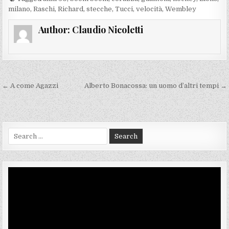
milano
,
Raschi
,
Richard
,
stecche
,
Tucci
,
velocità
,
Wembley
Author:
Claudio Nicoletti
Navigazione
← A come Agazzi
Alberto Bonacossa: un uomo d’altri tempi →
articoli
Search
for:
Video
Player