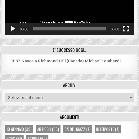
00:00
03:08
E’ SUCCESSO OGGI…
1987
Nasce a Richmond Hill (Canada) Michael Lombardi
ARCHIVI
Archivi
ARGOMENTI
10 GENNAIO
(39)
ARTICOLI
(36)
CA' DEL GIAZZ
(7)
INTERVISTE
(7)
NEWS
(51)
STORIA
(52)