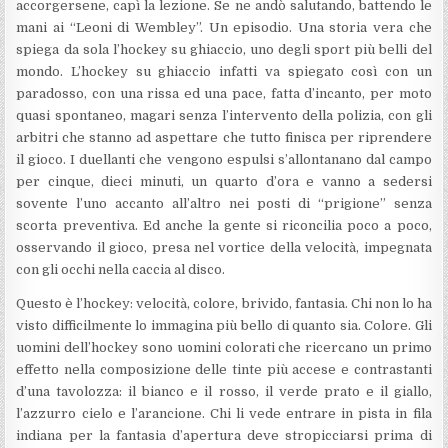
accorgersene, capì la lezione. Se ne andò salutando, battendo le
mani ai “Leoni di Wembley”. Un episodio. Una storia vera che
spiega da sola l’hockey su ghiaccio, uno degli sport più belli del
mondo. L’hockey su ghiaccio infatti va spiegato così con un
paradosso, con una rissa ed una pace, fatta d’incanto, per moto
quasi spontaneo, magari senza l’intervento della polizia, con gli
arbitri che stanno ad aspettare che tutto finisca per riprendere
il gioco. I duellanti che vengono espulsi s’allontanano dal campo
per cinque, dieci minuti, un quarto d’ora e vanno a sedersi
sovente l’uno accanto all’altro nei posti di “prigione” senza
scorta preventiva. Ed anche la gente si riconcilia poco a poco,
osservando il gioco, presa nel vortice della velocità, impegnata
con gli occhi nella caccia al disco.
Questo è l’hockey: velocità, colore, brivido, fantasia. Chi non lo ha
visto difficilmente lo immagina più bello di quanto sia. Colore. Gli
uomini dell’hockey sono uomini colorati che ricercano un primo
effetto nella composizione delle tinte più accese e contrastanti
d’una tavolozza: il bianco e il rosso, il verde prato e il giallo,
l’azzurro cielo e l’arancione. Chi li vede entrare in pista in fila
indiana per la fantasia d’apertura deve stropicciarsi prima di