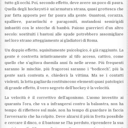
tutto gli occhi. Poi, secondo effetto, deve avere un poco di paura.
Quella degli hockeysti è un’armatura strana, quasi grottesca che
par fatta apposta per far paura alla gente. Guantoni, corazza,
spalliere, parastinchi e paragomiti, mutandoni semirigidi
imbastiti con le stecche di bambù. Paiono guerrieri d’un altro
secolo: sostituiti i bastoni alle spade potrebbero assomigliare
nel loro strano atteggiamento ai gladiatori di Roma.
Un doppio effetto, squisitamente psicologico, è già raggiunto. La
gente è costretta istintivamente al tifo acceso, cattivo, come
quello che s’agitava duemila anni fa nelle arene. Più frequenti
saranno le mischie, più fragorosi saranno i “bodicech”, più la
gente sarà contenta e, chiederà la vittima. Ma se i contatti
violenti, la lotta gagliarda costituiscono elementi quasi patologici
di grande effetto, il vero segreto dell’hockey è la velocità.
La velocità è il correttivo dell’agonismo. L’uomo investito ai
quaranta l’ora, che va a infrangersi contro la balaustra, non ha
tempo di riflettere sul male, non ha tempo di guardare in faccia
l’avversario che ha colpito. Deve alzarsi il più in fretta possibile
e cercare il disco, o il bastone se l’ha perduto, riprendere la sua