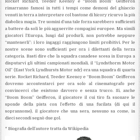
Rocket Richard, Teeder Keenoy e “Boom Boom” Geifferon
rimarranno famosi in tutti i tempi come demoni del ghiaccio
venuti in terra a interpretare col bastone di hicory ricurvo la più
diabolica magia. Tre uomini d’una tale forza sarebbero sufficienti
a battere da soli le più agguerrite compagini europee. Ma simili
giocatori l’Europa, lungi dal produrli, non potrebbe neppure
“mantenerli”: i loro ingaggi raggiungono limiti proibitivi. Per le
nostre scene sono sufficienti per ora i dilettanti della terza
categoria. Basti dire che la squadra canadese scesa in Europa a
disputarvi gli ultimi campionati mondiali, il “Lyndsthorm Motor
Oil” (East York Lyndhursts Motor ndr) era una squadra di quarta
serie. Rocket Richard, Teeder Keenoy e “Boom Boom” Geifferon
dovremo accontentarci per ora solo al cinematografo per
convincerci che esistono davvero e senza trucco. Si, anche
“Boom Boom” Geifferon, il giocatore il cui tiro fa suonare le
sponde della pista con l’effetto di una fucilata (di qui il
soprannome), il giocatore che una sera, nessuno sa come, in
dieci secondi segnò due gol.
* Biografia dell’autore tratta da Wikipedia