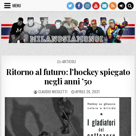
Skip
MENU
to
content
POSTED
ARTICOLI
IN
Ritorno al futuro: l’hockey spiegato
negli anni ’50
AUTHOR:
PUBLISHED
CLAUDIO NICOLETTI
APRILE 26, 2021
DATE: