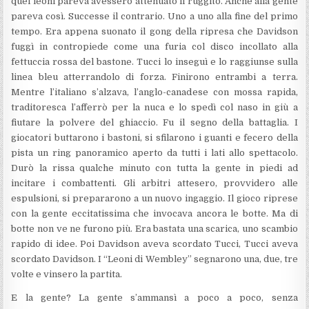
quei leoni pareva avessero attenuato il ruggito. Anche alla gente
pareva così. Successe il contrario. Uno a uno alla fine del primo
tempo. Era appena suonato il gong della ripresa che Davidson
fuggì in contropiede come una furia col disco incollato alla
fettuccia rossa del bastone. Tucci lo inseguì e lo raggiunse sulla
linea bleu atterrandolo di forza. Finirono entrambi a terra.
Mentre l’italiano s’alzava, l’anglo-canadese con mossa rapida,
traditoresca l’afferrò per la nuca e lo spedì col naso in giù a
fiutare la polvere del ghiaccio. Fu il segno della battaglia. I
giocatori buttarono i bastoni, si sfilarono i guanti e fecero della
pista un ring panoramico aperto da tutti i lati allo spettacolo.
Durò la rissa qualche minuto con tutta la gente in piedi ad
incitare i combattenti. Gli arbitri attesero, provvidero alle
espulsioni, si prepararono a un nuovo ingaggio. Il gioco riprese
con la gente eccitatissima che invocava ancora le botte. Ma di
botte non ve ne furono più. Era bastata una scarica, uno scambio
rapido di idee. Poi Davidson aveva scordato Tucci, Tucci aveva
scordato Davidson. I “Leoni di Wembley” segnarono una, due, tre
volte e vinsero la partita.
E la gente? La gente s’ammansì a poco a poco, senza