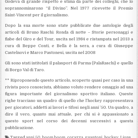
Godeva di grande rispetto e stima da parte dei colleghi, che lo
soprannominarono “il Divino”. Nel 1977 ricevette il Premio
Saint-Vincent per il giornalismo.
Dopo la sua morte sono state pubblicate due antologie degli
articoli di Bruno Raschi: Ronda di notte – Storie personaggi e
fiabe del Giro e del Tour, uscita nel 1984 e ristampata nel 2013 a
cura di Beppe Conti, e Bella è la sera, a cura di Giuseppe
Castelnovi e Marco Pastonesi, uscita nel 2008
Gli sono stati intitolati il palasport di Parma (PalaRaschi) e quello
di Borgo Val di Taro.
** Riproponendo questo articolo, scoperto quasi per caso in una
rivista poco conosciuta, abbiamo voluto rendere omaggio ad una
figura importante del giornalismo sportivo italiano. Queste
righe tracciano un quadro di quello che l’hockey rappresentava
per giocatori, addetti ai lavori e tifosi negli anni ’50. Un quadro, a
dire il vero, quanto mai attuale, per chi si è appassionato a
questo sport nel corso dei decenni successivi a questa
pubblicazione.
Tagged
anni 50
,
boom boom
,
corazza
,
guantoni
,
hockey
,
Lions
,