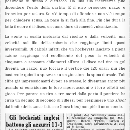
posizione di difesa o d’attacco. Da una sua incertezza può
dipendere l’esito della partita. E il giro prosegue pazzo e
frenetico per un’ora. Se v’è tempo di offendere, non v’è tempo
per chiedere scusa. La pace la si farà alla fine. Fin che dura la
lotta il cuore è il disco, un cuore duro di caucciù vulcanizzato.
La gente si esalta inebriata dal rischio e dalla velocità, una
velocità sul filo dell’acrobazia che raggiunge limiti quasi
inverosimili. Si calcola infatti che un hockeysta lanciato a piena
azione raggiunga col coefficiente del peso la velocità di
cinquanta o sessanta chilometri all’ora. Il disco nel tiro in gol
diventa un razzo, può toccare il vertice dei 120 orari, più che
bastevole quindi a spezzare a un giocatore la spina dorsale. Tali
cifre già impressionanti di per se stesse, lo diventano ancor più
quando si considerino le loro ripercussioni e i loro effetti sul
gioco. Per parare un tiro a tre metri dalla porta il portiere ha
circa un decimo di secondo di riflessi, per respingere uno
shoot
dal limite della zona d’attacco (linea bleu) non più di un secondo.