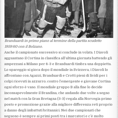
Branduardi in primo piano al termine della partita scudetto
1959/60 con il Bolzano.
Anche il campionato successivo si conclude in volata. I Diavoli
agguantano il Cortina in classifica all’ultima giornata battendo gli
ampezzani a Milano per 6-3 e Branduardi timbra una doppietta.
Lo spareggio si gioca dopo il mondiale in Svizzera, i Diavoli lo
affrontano con Agazzi, Branduardi e Crotti pieni di lividi per i
colpi ricevuti in azzurro; contro l’emergente e giovane Cortina
ogni sforzo è vano. Il mondiale gruppo B alla fine lo decide
inconsapevolmente il Brandina, che andando due volte a segno
nel match con la Gran Bretagna (3-3) regala alla Norvegia primo
posto e promozione grazie alla migliore differenza reti proprio
a danno degli imbattuti britannici. Nei due campionati che
seguono è sempre ai primi posti tra i marcatori e c’è molto