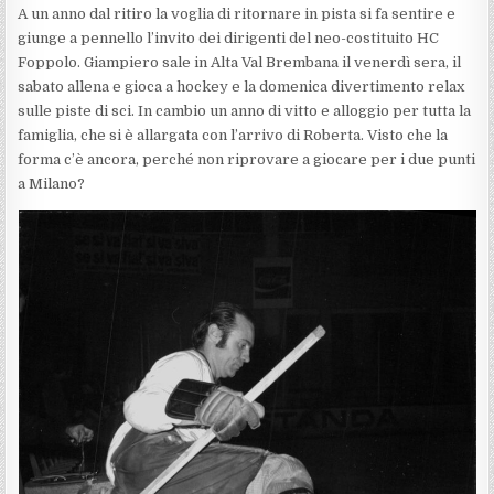
A un anno dal ritiro la voglia di ritornare in pista si fa sentire e
giunge a pennello l’invito dei dirigenti del neo-costituito HC
Foppolo. Giampiero sale in Alta Val Brembana il venerdì sera, il
sabato allena e gioca a hockey e la domenica divertimento relax
sulle piste di sci. In cambio un anno di vitto e alloggio per tutta la
famiglia, che si è allargata con l’arrivo di Roberta. Visto che la
forma c’è ancora, perché non riprovare a giocare per i due punti
a Milano?