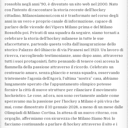
rossoblu negli anni '90, è diventato un sito web nel 2000. Nato
con l'intento di raccontare la storia recente dell’hockey
cittadino, Milanosiamonoi.com si è trasformato nel corso degli
anni in un vero e proprio canale di informazione, capace di
parlare delle vicende dei Vipers Milano prima e del Milano
Rossoblu poi. Privati di una squadra da seguire, siamo tornati a
celebrare la storia dell’hockey milanese in tutte le sue
sfaccettature, partendo questa volta dall’inaugurazione dello
storico Palazzo del Ghiaccio di via Piranesi nel 1923. Un lavoro di
ricerca, raccogliendo testimonianze, anno dopo anno, attraverso
tutti i suoi protagonisti, fatto pensando di tenere così accesa la
fiammella della passione attraverso il ricordo. Celebrato un
centenario amaro, senza ghiaccio e senza squadra, osservando
tristemente l’agonia dell’Agorà, l’ultima “nostra” casa, abbiamo
lungamente sperato che l’appuntamento olimpico potesse
fornire la città di nuove strutture per rilanciare il movimento
hockeistico. Le cose, ad ora, non sono certamente andate come
speravamo ma la passione per l’hockey a Milano è più viva che
mai, come dimostrato il 10 gennaio 2026, a meno di un mese dalle
Olimpiadi di Milano-Cortina. In attesa di un nuovo ritorno, con
orgoglio, affermiamo con sicurezza che Milano Siamo Noi: lo
facciamo continuando a parlare di hockey attraverso il sito e i