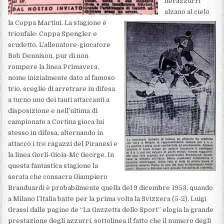
nerazzurri
alzano al cielo
la Coppa Martini. La stagione è
trionfale: Coppa Spengler e
scudetto. L’allenatore-giocatore
Bob Dennison, pur di non
rompere la linea Primavera,
nome inizialmente dato al famoso
trio, sceglie di arretrare in difesa
a turno uno dei tanti attaccanti a
disposizione e nell’ultima di
campionato a Cortina gioca lui
stesso in difesa, alternando in
attacco i tre ragazzi del Piranesi e
la linea Gerli-Gioia-Mc George. In
questa fantastica stagione la
serata che consacra Giampiero
Branduardi è probabilmente quella del 9 dicembre 1953, quando
a Milano l’Italia batte per la prima volta la Svizzera (5-2). Luigi
Grassi dalle pagine de “La Gazzetta dello Sport” elogia la grande
prestazione degli azzurri, sottolinea il fatto che il numero degli