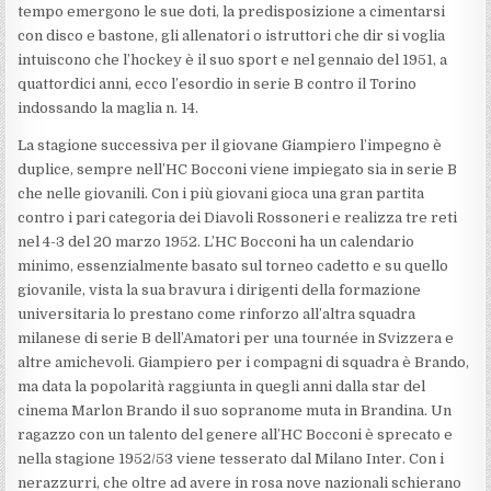
tempo emergono le sue doti, la predisposizione a cimentarsi
con disco e bastone, gli allenatori o istruttori che dir si voglia
intuiscono che l’hockey è il suo sport e nel gennaio del 1951, a
quattordici anni, ecco l’esordio in serie B contro il Torino
indossando la maglia n. 14.
La stagione successiva per il giovane Giampiero l’impegno è
duplice, sempre nell’HC Bocconi viene impiegato sia in serie B
che nelle giovanili. Con i più giovani gioca una gran partita
contro i pari categoria dei Diavoli Rossoneri e realizza tre reti
nel 4-3 del 20 marzo 1952. L’HC Bocconi ha un calendario
minimo, essenzialmente basato sul torneo cadetto e su quello
giovanile, vista la sua bravura i dirigenti della formazione
universitaria lo prestano come rinforzo all’altra squadra
milanese di serie B dell’Amatori per una tournée in Svizzera e
altre amichevoli. Giampiero per i compagni di squadra è Brando,
ma data la popolarità raggiunta in quegli anni dalla star del
cinema Marlon Brando il suo sopranome muta in Brandina. Un
ragazzo con un talento del genere all’HC Bocconi è sprecato e
nella stagione 1952/53 viene tesserato dal Milano Inter. Con i
nerazzurri, che oltre ad avere in rosa nove nazionali schierano