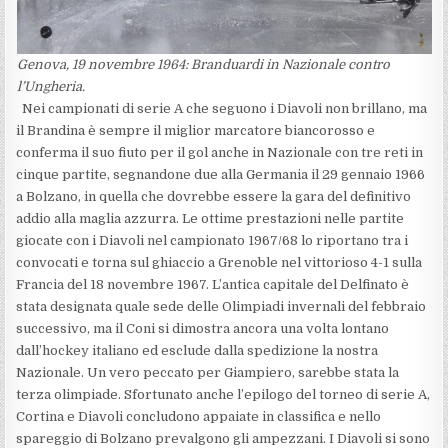
Genova, 19 novembre 1964: Branduardi in Nazionale contro
l’Ungheria.
Nei campionati di serie A che seguono i Diavoli non brillano, ma
il Brandina è sempre il miglior marcatore biancorosso e
conferma il suo fiuto per il gol anche in Nazionale con tre reti in
cinque partite, segnandone due alla Germania il 29 gennaio 1966
a Bolzano, in quella che dovrebbe essere la gara del definitivo
addio alla maglia azzurra. Le ottime prestazioni nelle partite
giocate con i Diavoli nel campionato 1967/68 lo riportano tra i
convocati e torna sul ghiaccio a Grenoble nel vittorioso 4-1 sulla
Francia del 18 novembre 1967. L’antica capitale del Delfinato è
stata designata quale sede delle Olimpiadi invernali del febbraio
successivo, ma il Coni si dimostra ancora una volta lontano
dall’hockey italiano ed esclude dalla spedizione la nostra
Nazionale. Un vero peccato per Giampiero, sarebbe stata la
terza olimpiade. Sfortunato anche l’epilogo del torneo di serie A,
Cortina e Diavoli concludono appaiate in classifica e nello
spareggio di Bolzano prevalgono gli ampezzani. I Diavoli si sono