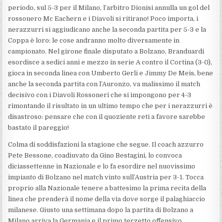
periodo, sul 5-3 per il Milano, l’arbitro Dionisi annulla un gol del
rossonero Mc Eachern e i Diavoli si ritirano! Poco importa, i
nerazzurri si aggiudicano anche la seconda partita per 5-3 e la
Coppa è loro: le cose andranno molto diversamente in
campionato. Nel girone finale disputato a Bolzano, Branduardi
esordisce a sedici anni e mezzo in serie A contro il Cortina (3-0),
gioca in seconda linea con Umberto Gerli e Jimmy De Meis, bene
anche la seconda partita con l’Auronzo, va malissimo il match
decisivo con i Diavoli Rossoneri che si impongono per 4-3
rimontando il risultato in un ultimo tempo che per i nerazzurri è
disastroso: pensare che con il quoziente reti a favore sarebbe
bastato il pareggio!
Colma di soddisfazioni la stagione che segue. Il coach azzurro
Pete Bessone, coadiuvato da Gino Bestagini, lo convoca
diciassettenne in Nazionale e lo fa esordire nel nuovissimo
impianto di Bolzano nel match vinto sull’Austria per 3-1. Tocca
proprio alla Nazionale tenere a battesimo la prima recita della
linea che prenderà il nome della via dove sorge il palaghiaccio
milanese. Giusto una settimana dopo la partita di Bolzano a
Milano arriva la Germania e il primo terzetto offensivo