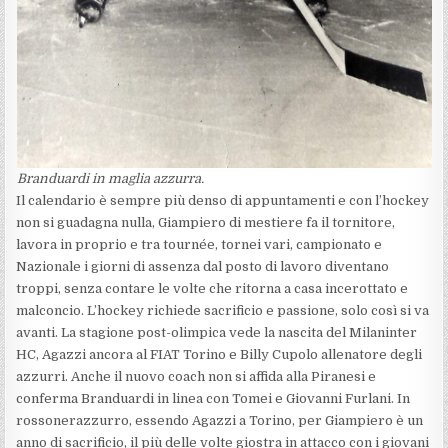
Branduardi in maglia azzurra.
Il calendario è sempre più denso di appuntamenti e con l’hockey
non si guadagna nulla, Giampiero di mestiere fa il tornitore,
lavora in proprio e tra tournée, tornei vari, campionato e
Nazionale i giorni di assenza dal posto di lavoro diventano
troppi, senza contare le volte che ritorna a casa incerottato e
malconcio. L’hockey richiede sacrificio e passione, solo così si va
avanti. La stagione post-olimpica vede la nascita del Milaninter
HC, Agazzi ancora al FIAT Torino e Billy Cupolo allenatore degli
azzurri. Anche il nuovo coach non si affida alla Piranesi e
conferma Branduardi in linea con Tomei e Giovanni Furlani. In
rossonerazzurro, essendo Agazzi a Torino, per Giampiero è un
anno di sacrificio, il più delle volte giostra in attacco con i giovani