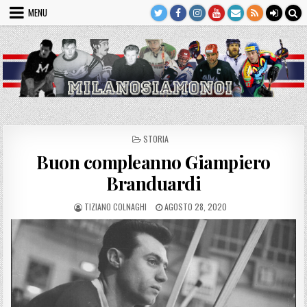
Skip
MENU
to
content
POSTED
STORIA
IN
Buon compleanno Giampiero
Branduardi
AUTHOR:
PUBLISHED
TIZIANO COLNAGHI
AGOSTO 28, 2020
DATE: