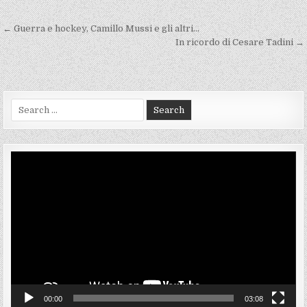
Navigazione
← Guerra e hockey, Camillo Mussi e gli altri…
articoli
In ricordo di Cesare Tadini →
Search
for:
Video
Player
00:00
03:08