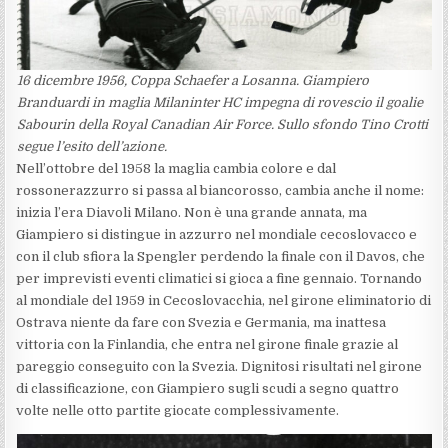
16 dicembre 1956, Coppa Schaefer a Losanna. Giampiero
Branduardi in maglia Milaninter HC impegna di rovescio il goalie
Sabourin della Royal Canadian Air Force. Sullo sfondo Tino Crotti
segue l’esito dell’azione.
Nell’ottobre del 1958 la maglia cambia colore e dal
rossonerazzurro si passa al biancorosso, cambia anche il nome:
inizia l’era Diavoli Milano. Non è una grande annata, ma
Giampiero si distingue in azzurro nel mondiale cecoslovacco e
con il club sfiora la Spengler perdendo la finale con il Davos, che
per imprevisti eventi climatici si gioca a fine gennaio. Tornando
al mondiale del 1959 in Cecoslovacchia, nel girone eliminatorio di
Ostrava niente da fare con Svezia e Germania, ma inattesa
vittoria con la Finlandia, che entra nel girone finale grazie al
pareggio conseguito con la Svezia. Dignitosi risultati nel girone
di classificazione, con Giampiero sugli scudi a segno quattro
volte nelle otto partite giocate complessivamente.