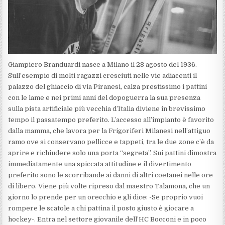
Giampiero Branduardi nasce a Milano il 28 agosto del 1936.
Sull’esempio di molti ragazzi cresciuti nelle vie adiacenti il
palazzo del ghiaccio di via Piranesi, calza prestissimo i pattini
con le lame e nei primi anni del dopoguerra la sua presenza
sulla pista artificiale più vecchia d’Italia diviene in brevissimo
tempo il passatempo preferito. L’accesso all’impianto è favorito
dalla mamma, che lavora per la Frigoriferi Milanesi nell’attiguo
ramo ove si conservano pellicce e tappeti, tra le due zone c’è da
aprire e richiudere solo una porta “segreta”. Sui pattini dimostra
immediatamente una spiccata attitudine e il divertimento
preferito sono le scorribande ai danni di altri coetanei nelle ore
di libero. Viene più volte ripreso dal maestro Talamona, che un
giorno lo prende per un orecchio e gli dice: -Se proprio vuoi
rompere le scatole a chi pattina il posto giusto è giocare a
hockey-.
Entra nel settore giovanile dell’HC Bocconi e in poco