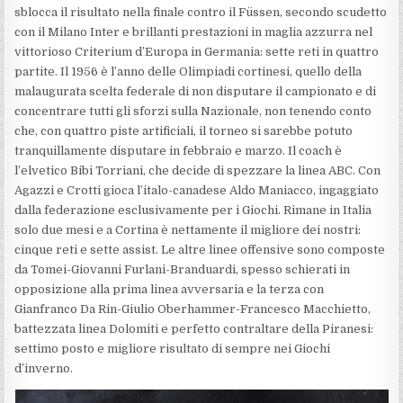
sblocca il risultato nella finale contro il Füssen, secondo scudetto
con il Milano Inter e brillanti prestazioni in maglia azzurra nel
vittorioso Criterium d’Europa in Germania: sette reti in quattro
partite. Il 1956 è l’anno delle Olimpiadi cortinesi, quello della
malaugurata scelta federale di non disputare il campionato e di
concentrare tutti gli sforzi sulla Nazionale, non tenendo conto
che, con quattro piste artificiali, il torneo si sarebbe potuto
tranquillamente disputare in febbraio e marzo. Il coach è
l’elvetico Bibi Torriani, che decide di spezzare la linea ABC. Con
Agazzi e Crotti gioca l’italo-canadese Aldo Maniacco, ingaggiato
dalla federazione esclusivamente per i Giochi. Rimane in Italia
solo due mesi e a Cortina è nettamente il migliore dei nostri:
cinque reti e sette assist. Le altre linee offensive sono composte
da Tomei-Giovanni Furlani-Branduardi, spesso schierati in
opposizione alla prima linea avversaria e la terza con
Gianfranco Da Rin-Giulio Oberhammer-Francesco Macchietto,
battezzata linea Dolomiti e perfetto contraltare della Piranesi:
settimo posto e migliore risultato di sempre nei Giochi
d’inverno.