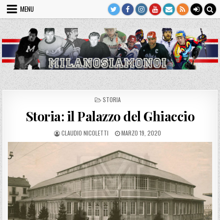
Skip
MENU
to
content
POSTED
STORIA
IN
Storia: il Palazzo del Ghiaccio
AUTHOR:
PUBLISHED
CLAUDIO NICOLETTI
MARZO 19, 2020
DATE: