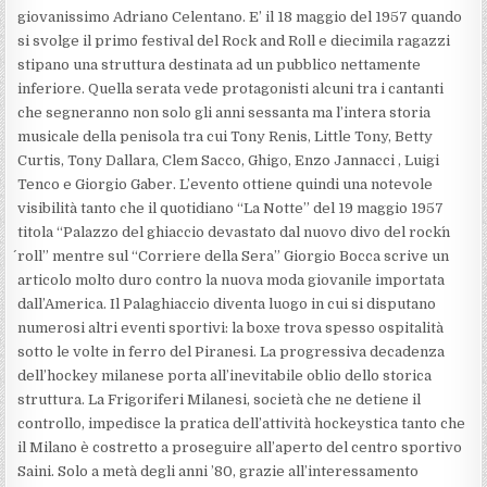
giovanissimo Adriano Celentano. E’ il 18 maggio del 1957 quando
si svolge il primo festival del Rock and Roll e diecimila ragazzi
stipano una struttura destinata ad un pubblico nettamente
inferiore. Quella serata vede protagonisti alcuni tra i cantanti
che segneranno non solo gli anni sessanta ma l’intera storia
musicale della penisola tra cui Tony Renis, Little Tony, Betty
Curtis, Tony Dallara, Clem Sacco, Ghigo, Enzo Jannacci , Luigi
Tenco e Giorgio Gaber. L’evento ottiene quindi una notevole
visibilità tanto che il quotidiano “La Notte” del 19 maggio 1957
titola “Palazzo del ghiaccio devastato dal nuovo divo del rock´n
´roll” mentre sul “Corriere della Sera” Giorgio Bocca scrive un
articolo molto duro contro la nuova moda giovanile importata
dall’America. Il Palaghiaccio diventa luogo in cui si disputano
numerosi altri eventi sportivi: la boxe trova spesso ospitalità
sotto le volte in ferro del Piranesi. La progressiva decadenza
dell’hockey milanese porta all’inevitabile oblio dello storica
struttura. La Frigoriferi Milanesi, società che ne detiene il
controllo, impedisce la pratica dell’attività hockeystica tanto che
il Milano è costretto a proseguire all’aperto del centro sportivo
Saini. Solo a metà degli anni ’80, grazie all’interessamento