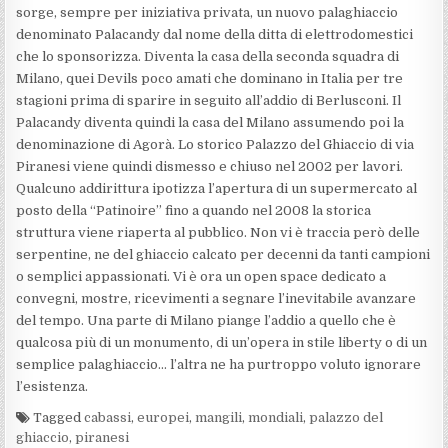
sorge, sempre per iniziativa privata, un nuovo palaghiaccio
denominato Palacandy dal nome della ditta di elettrodomestici
che lo sponsorizza. Diventa la casa della seconda squadra di
Milano, quei Devils poco amati che dominano in Italia per tre
stagioni prima di sparire in seguito all’addio di Berlusconi. Il
Palacandy diventa quindi la casa del Milano assumendo poi la
denominazione di Agorà. Lo storico Palazzo del Ghiaccio di via
Piranesi viene quindi dismesso e chiuso nel 2002 per lavori.
Qualcuno addirittura ipotizza l’apertura di un supermercato al
posto della “Patinoire” fino a quando nel 2008 la storica
struttura viene riaperta al pubblico. Non vi è traccia però delle
serpentine, ne del ghiaccio calcato per decenni da tanti campioni
o semplici appassionati. Vi è ora un open space dedicato a
convegni, mostre, ricevimenti a segnare l’inevitabile avanzare
del tempo. Una parte di Milano piange l’addio a quello che è
qualcosa più di un monumento, di un’opera in stile liberty o di un
semplice palaghiaccio… l’altra ne ha purtroppo voluto ignorare
l’esistenza.
Tagged
cabassi
,
europei
,
mangili
,
mondiali
,
palazzo del
ghiaccio
,
piranesi