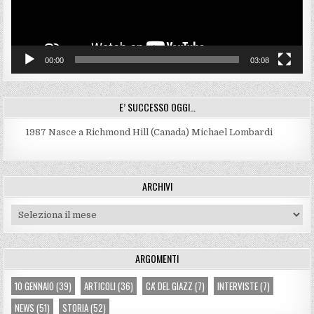
00:00
03:08
E’ SUCCESSO OGGI…
1987
Nasce a Richmond Hill (Canada) Michael Lombardi
ARCHIVI
Archivi
ARGOMENTI
10 GENNAIO
(39)
ARTICOLI
(36)
CA' DEL GIAZZ
(7)
INTERVISTE
(7)
NEWS
(51)
STORIA
(52)