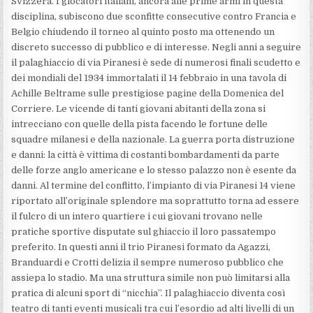
Svizzera. I giocatori italiani, ancora alle prime armi in questa
disciplina, subiscono due sconfitte consecutive contro Francia e
Belgio chiudendo il torneo al quinto posto ma ottenendo un
discreto successo di pubblico e di interesse. Negli anni a seguire
il palaghiaccio di via Piranesi è sede di numerosi finali scudetto e
dei mondiali del 1934 immortalati il 14 febbraio in una tavola di
Achille Beltrame sulle prestigiose pagine della Domenica del
Corriere. Le vicende di tanti giovani abitanti della zona si
intrecciano con quelle della pista facendo le fortune delle
squadre milanesi e della nazionale. La guerra porta distruzione
e danni: la città è vittima di costanti bombardamenti da parte
delle forze anglo americane e lo stesso palazzo non è esente da
danni. Al termine del conflitto, l’impianto di via Piranesi 14 viene
riportato all’originale splendore ma soprattutto torna ad essere
il fulcro di un intero quartiere i cui giovani trovano nelle
pratiche sportive disputate sul ghiaccio il loro passatempo
preferito. In questi anni il trio Piranesi formato da Agazzi,
Branduardi e Crotti delizia il sempre numeroso pubblico che
assiepa lo stadio. Ma una struttura simile non può limitarsi alla
pratica di alcuni sport di “nicchia”. Il palaghiaccio diventa così
teatro di tanti eventi musicali tra cui l’esordio ad alti livelli di un