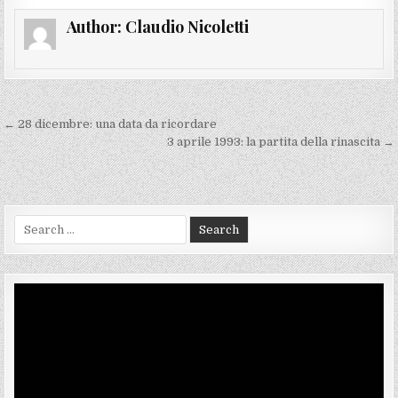
Author:
Claudio Nicoletti
Navigazione
← 28 dicembre: una data da ricordare
articoli
3 aprile 1993: la partita della rinascita →
Search
for:
Video
Player