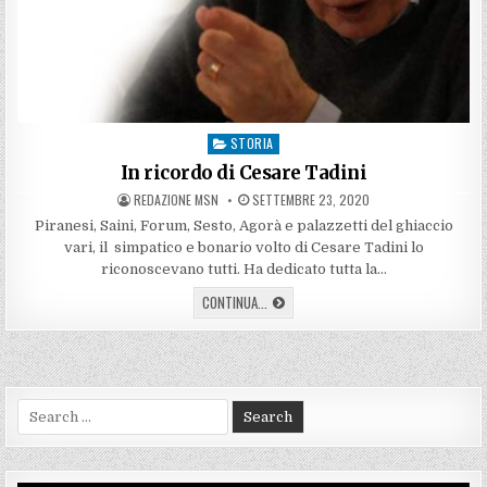
STORIA
Posted
in
In ricordo di Cesare Tadini
AUTHOR:
PUBLISHED
REDAZIONE MSN
SETTEMBRE 23, 2020
DATE:
Piranesi, Saini, Forum, Sesto, Agorà e palazzetti del ghiaccio
vari, il simpatico e bonario volto di Cesare Tadini lo
riconoscevano tutti. Ha dedicato tutta la…
IN
CONTINUA...
RICORDO
DI
CESARE
TADINI
Search
for: