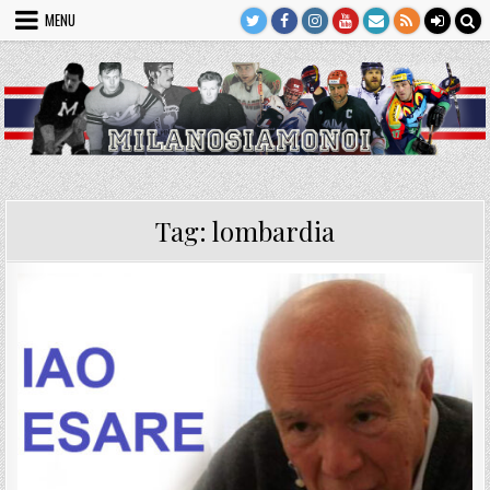
Skip
MENU
to
content
Tag:
lombardia