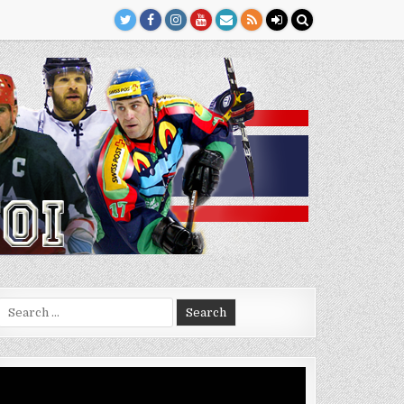
Search
for:
Video
Player