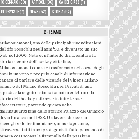
10 GENNAIO
(39)
ARTICOLI
(36)
CA' DEL GIAZZ
(7)
INTERVISTE
(7)
NEWS
(52)
STORIA
(52)
CHI SIAMO
Milanosiamonoi, una delle principali rivendicazioni
del tifo rossoblu negli anni '90, è diventato un sito
web nel 2000. Nato con l'intento di raccontare la
storia recente dell’hockey cittadino,
Milanosiamonoi.com si è trasformato nel corso degli
anni in un vero e proprio canale di informazione,
capace di parlare delle vicende dei Vipers Milano
prima e del Milano Rossoblu poi. Privati di una
squadra da seguire, siamo tornati a celebrare la
storia dell’hockey milanese in tutte le sue
sfaccettature, partendo questa volta
dall’inaugurazione dello storico Palazzo del Ghiaccio
di via Piranesi nel 1923. Un lavoro di ricerca,
raccogliendo testimonianze, anno dopo anno,
attraverso tutti i suoi protagonisti, fatto pensando di
tenere così accesa la fiammella della passione