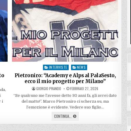
INTERVISTE
NEWS
Posted
in
to
Pietroniro: “Academy e Alps al PalaSesto,
ecco il mio progetto per Milano”
AUTHOR:
PUBLISHED
GIORGIO PRANDO
FEBBRAIO 27, 2026
ada,
DATE:
i
“Se qualcuno me l’avesse detto 30 anni fa, gli avrei dato
 i
del matto!”. Marco Pietroniro ci scherza su, ma
l’emozione è evidente. Vedere suo figlio…
PIETRONIRO:
CONTINUA...
“ACADEMY
E
ALPS
AL