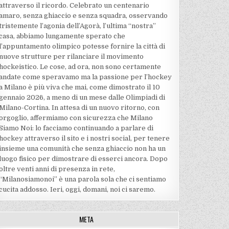
attraverso il ricordo. Celebrato un centenario
amaro, senza ghiaccio e senza squadra, osservando
tristemente l’agonia dell’Agorà, l’ultima “nostra”
casa, abbiamo lungamente sperato che
l’appuntamento olimpico potesse fornire la città di
nuove strutture per rilanciare il movimento
hockeistico. Le cose, ad ora, non sono certamente
andate come speravamo ma la passione per l’hockey
a Milano è più viva che mai, come dimostrato il 10
gennaio 2026, a meno di un mese dalle Olimpiadi di
Milano-Cortina. In attesa di un nuovo ritorno, con
orgoglio, affermiamo con sicurezza che Milano
Siamo Noi: lo facciamo continuando a parlare di
hockey attraverso il sito e i nostri social, per tenere
insieme una comunità che senza ghiaccio non ha un
luogo fisico per dimostrare di esserci ancora. Dopo
oltre venti anni di presenza in rete,
“Milanosiamonoi” è una parola sola che ci sentiamo
cucita addosso. Ieri, oggi, domani, noi ci saremo.
META