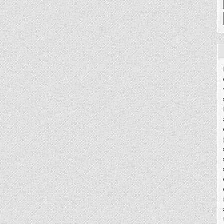
PALASESTO,
ECCO
IL
MIO
PROGETTO
PER
MILANO”