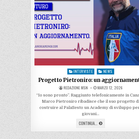
INTERVISTE
NEWS
Posted
in
Progetto Pietroniro: un aggiornamen
AUTHOR:
PUBLISHED
REDAZIONE MSN
MARZO 12, 2026
DATE:
“Io sono pronto”. Raggiunto telefonicamente in Can
Marco Pietroniro ribadisce che il suo progetto d
costruire al PalaSesto un Academy di sviluppo per
giovani…
PROGETTO
CONTINUA...
PIETRONIRO:
UN
AGGIORNAMENTO