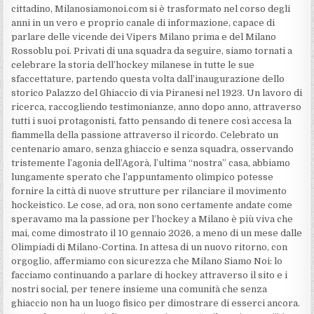
cittadino, Milanosiamonoi.com si è trasformato nel corso degli
anni in un vero e proprio canale di informazione, capace di
parlare delle vicende dei Vipers Milano prima e del Milano
Rossoblu poi. Privati di una squadra da seguire, siamo tornati a
celebrare la storia dell’hockey milanese in tutte le sue
sfaccettature, partendo questa volta dall’inaugurazione dello
storico Palazzo del Ghiaccio di via Piranesi nel 1923. Un lavoro di
ricerca, raccogliendo testimonianze, anno dopo anno, attraverso
tutti i suoi protagonisti, fatto pensando di tenere così accesa la
fiammella della passione attraverso il ricordo. Celebrato un
centenario amaro, senza ghiaccio e senza squadra, osservando
tristemente l’agonia dell’Agorà, l’ultima “nostra” casa, abbiamo
lungamente sperato che l’appuntamento olimpico potesse
fornire la città di nuove strutture per rilanciare il movimento
hockeistico. Le cose, ad ora, non sono certamente andate come
speravamo ma la passione per l’hockey a Milano è più viva che
mai, come dimostrato il 10 gennaio 2026, a meno di un mese dalle
Olimpiadi di Milano-Cortina. In attesa di un nuovo ritorno, con
orgoglio, affermiamo con sicurezza che Milano Siamo Noi: lo
facciamo continuando a parlare di hockey attraverso il sito e i
nostri social, per tenere insieme una comunità che senza
ghiaccio non ha un luogo fisico per dimostrare di esserci ancora.