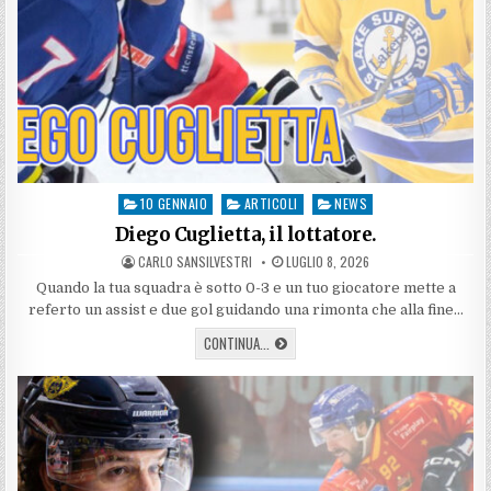
10 GENNAIO
ARTICOLI
NEWS
Posted
in
Diego Cuglietta, il lottatore.
AUTHOR:
PUBLISHED
CARLO SANSILVESTRI
LUGLIO 8, 2026
DATE:
Quando la tua squadra è sotto 0-3 e un tuo giocatore mette a
referto un assist e due gol guidando una rimonta che alla fine…
DIEGO
CONTINUA...
CUGLIETTA,
IL
LOTTATORE.