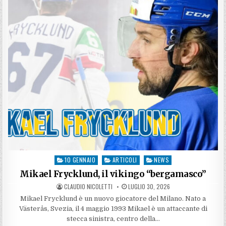
TONI,
L’ARTEFICE
DI
UNA
SERATA
DA
SOGNO
10 GENNAIO
ARTICOLI
NEWS
Posted
in
Mikael Frycklund, il vikingo “bergamasco”
AUTHOR:
PUBLISHED
CLAUDIO NICOLETTI
LUGLIO 30, 2026
DATE:
Mikael Frycklund è un nuovo giocatore del Milano. Nato a
Västerås, Svezia, il 4 maggio 1993 Mikael è un attaccante di
stecca sinistra, centro della…