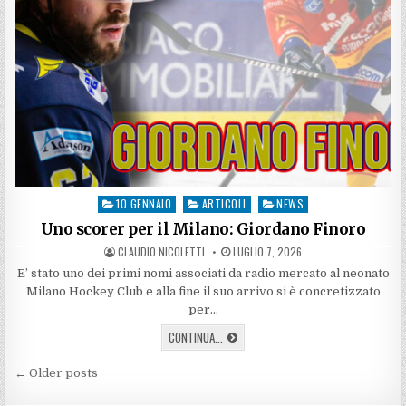
10 GENNAIO
ARTICOLI
NEWS
Posted
in
Uno scorer per il Milano: Giordano Finoro
AUTHOR:
PUBLISHED
CLAUDIO NICOLETTI
LUGLIO 7, 2026
DATE:
E’ stato uno dei primi nomi associati da radio mercato al neonato
Milano Hockey Club e alla fine il suo arrivo si è concretizzato
per…
UNO
CONTINUA...
SCORER
PER
Navigazione
IL
← Older posts
MILANO:
articoli
GIORDANO