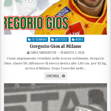
10 GENNAIO
ARTICOLI
NEWS
Posted
in
Gregorio Gios al Milano
AUTHOR:
PUBLISHED
CARLO SANSILVESTRI
AGOSTO 3, 2026
DATE:
Come ampiamente ventilato nelle scorse settimane, Gregorio
Gios, classe’99, difensore di stecca destra alto 1,83 cm. per 92 kg,
arriva al Milano. Dopo l’esordio nelle…
GREGORIO
CONTINUA...
GIOS
AL
MILANO