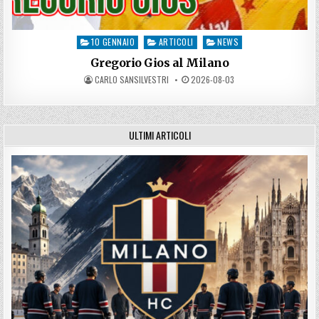
10 GENNAIO
ARTICOLI
NEWS
Posted
in
Gregorio Gios al Milano
AUTHOR:
PUBLISHED
CARLO SANSILVESTRI
2026-08-03
DATE:
ULTIMI ARTICOLI