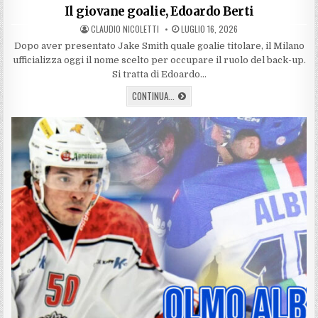
in
Il giovane goalie, Edoardo Berti
AUTHOR:
PUBLISHED
CLAUDIO NICOLETTI
LUGLIO 16, 2026
DATE:
Dopo aver presentato Jake Smith quale goalie titolare, il Milano
ufficializza oggi il nome scelto per occupare il ruolo del back-up.
Si tratta di Edoardo…
IL
CONTINUA...
GIOVANE
GOALIE,
EDOARDO
BERTI