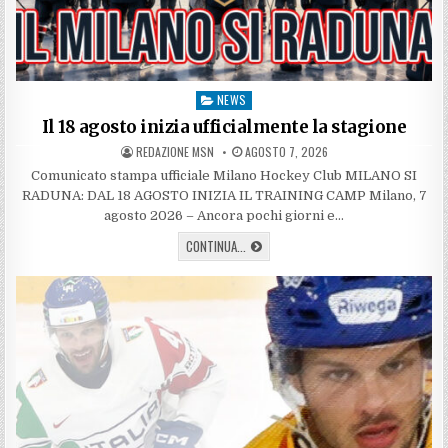
NEWS
Posted
in
Il 18 agosto inizia ufficialmente la stagione
AUTHOR:
PUBLISHED
REDAZIONE MSN
AGOSTO 7, 2026
DATE:
Comunicato stampa ufficiale Milano Hockey Club MILANO SI
RADUNA: DAL 18 AGOSTO INIZIA IL TRAINING CAMP Milano, 7
agosto 2026 – Ancora pochi giorni e…
IL
CONTINUA...
18
AGOSTO
INIZIA
UFFICIALMENTE
LA
STAGIONE