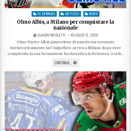
10 GENNAIO
ARTICOLI
NEWS
Posted
in
Olmo Albis, a Milano per conquistare la
nazionale
AUTHOR:
PUBLISHED
CLAUDIO NICOLETTI
LUGLIO 13, 2026
DATE:
Olmo Pietro Albis pinerolese di nascita ma svezzato
hockeysticamente nel Valpellice, arriva a Milano dopo aver
completato la sua formazione hockeystica in Svizzera. A soli…
OLMO
CONTINUA...
ALBIS,
A
MILANO
PER
CONQUISTARE
LA
NAZIONALE