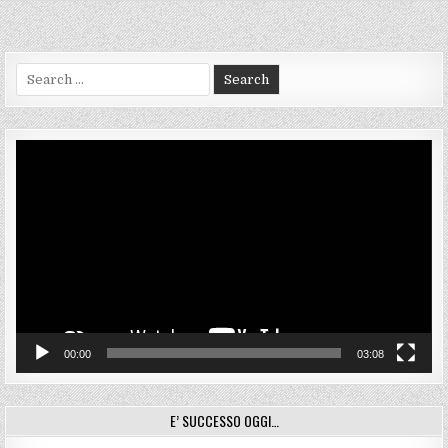
FINORO
Search
for:
Video
Player
00:00
03:08
E’ SUCCESSO OGGI…