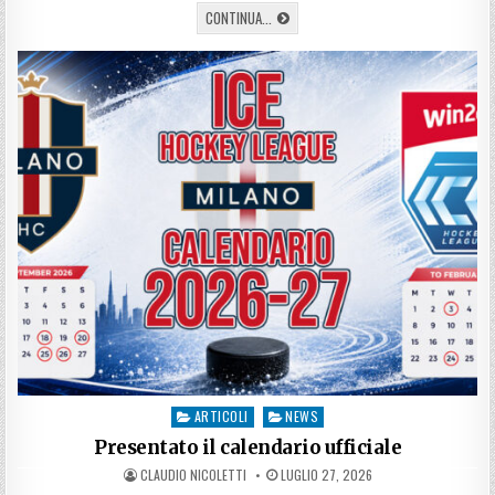
MIKAEL
CONTINUA...
FRYCKLUND,
IL
VIKINGO
“BERGAMASCO”
ARTICOLI
NEWS
Posted
in
Presentato il calendario ufficiale
AUTHOR:
PUBLISHED
CLAUDIO NICOLETTI
LUGLIO 27, 2026
DATE: