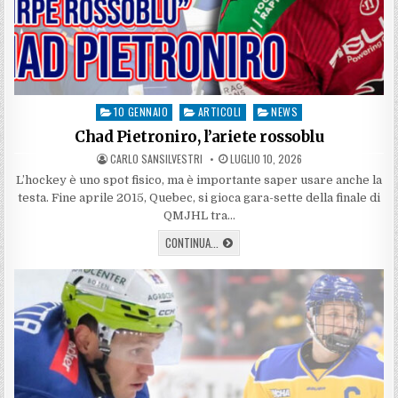
10 GENNAIO
ARTICOLI
NEWS
Posted
in
Chad Pietroniro, l’ariete rossoblu
AUTHOR:
PUBLISHED
CARLO SANSILVESTRI
LUGLIO 10, 2026
DATE:
L’hockey è uno spot fisico, ma è importante saper usare anche la
testa. Fine aprile 2015, Quebec, si gioca gara-sette della finale di
QMJHL tra…
CHAD
CONTINUA...
PIETRONIRO,
L’ARIETE
ROSSOBLU