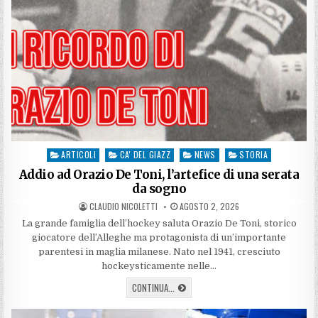
ARTICOLI
CA' DEL GIAZZ
NEWS
STORIA
Posted
in
Addio ad Orazio De Toni, l’artefice di una serata
da sogno
AUTHOR:
PUBLISHED
CLAUDIO NICOLETTI
AGOSTO 2, 2026
DATE:
La grande famiglia dell’hockey saluta Orazio De Toni, storico
giocatore dell’Alleghe ma protagonista di un’importante
parentesi in maglia milanese. Nato nel 1941, cresciuto
hockeysticamente nelle…
ADDIO
CONTINUA...
AD
ORAZIO
DE